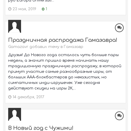
руб Europa Universali...
23 мая, 2019
1
Праздничная распродажа Гамазавра!
Gamazavr добавил тему в
Гамазавр
Друзья! До Нового года осталось чуть больше пары
недель, а значит пришло время начинать нашу
традиционную праздничную распродажу, в которой
примут участие самые разнообразные игры, от
больших ААА-блокбастеров до неказистых, но
симпатичных инди-игрушечек. Уже сегодня
действуют скидки на игры 2K,...
14 декабря, 2017
В Новый год с Чужими!