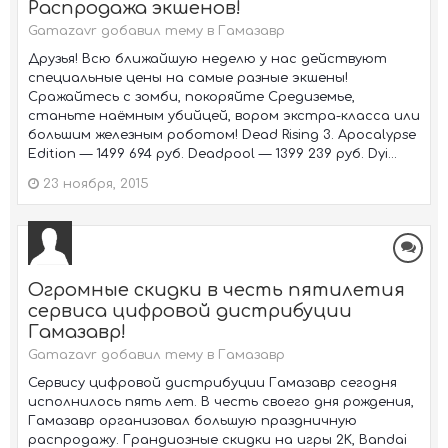
Распродажа экшенов!
Gamazavr добавил тему в
Гамазавр
Друзья! Всю ближайшую неделю у нас действуют
специальные цены на самые разные экшены!
Сражайтесь с зомби, покоряйте Средиземье,
станьте наёмным убийцей, вором экстра-класса или
большим железным роботом! Dead Rising 3. Apocalypse
Edition — 1499 694 руб. Deadpool — 1399 239 руб. Dyi...
23 ноября, 2015
Огромные скидки в честь пятилетия
сервиса цифровой дистрибуции
Гамазавр!
Gamazavr добавил тему в
Гамазавр
Сервису цифровой дистрибуции Гамазавр сегодня
исполнилось пять лет. В честь своего дня рождения,
Гамазавр организовал большую праздничную
распродажу. Грандиозные скидки на игры 2K, Bandai