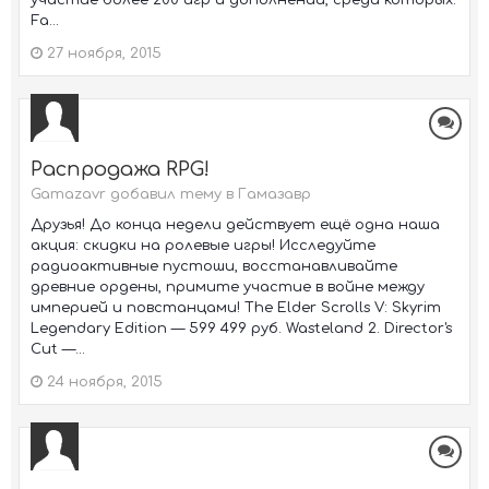
участие более 200 игр и дополнений, среди которых:
Fa...
27 ноября, 2015
Распродажа RPG!
Gamazavr добавил тему в
Гамазавр
Друзья! До конца недели действует ещё одна наша
акция: скидки на ролевые игры! Исследуйте
радиоактивные пустоши, восстанавливайте
древние ордены, примите участие в войне между
империей и повстанцами! The Elder Scrolls V: Skyrim
Legendary Edition — 599 499 руб. Wasteland 2. Director's
Cut —...
24 ноября, 2015