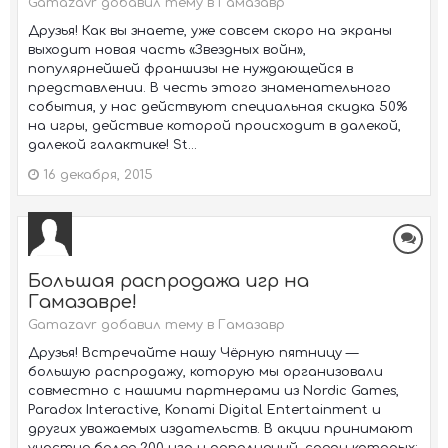
Gamazavr добавил тему в
Гамазавр
Друзья! Как вы знаете, уже совсем скоро на экраны
выходит новая часть «Звездных войн»,
популярнейшей франшизы не нуждающейся в
представлении. В честь этого знаменательного
события, у нас действуют специальная скидка 50%
на игры, действие которой происходит в далекой,
далекой галактике! St...
16 декабря, 2015
Большая распродажа игр на
Гамазавре!
Gamazavr добавил тему в
Гамазавр
Друзья! Встречайте нашу Чёрную пятницу —
большую распродажу, которую мы организовали
совместно с нашими партнерами из Nordic Games,
Paradox Interactive, Konami Digital Entertainment и
других уважаемых издательств. В акции принимают