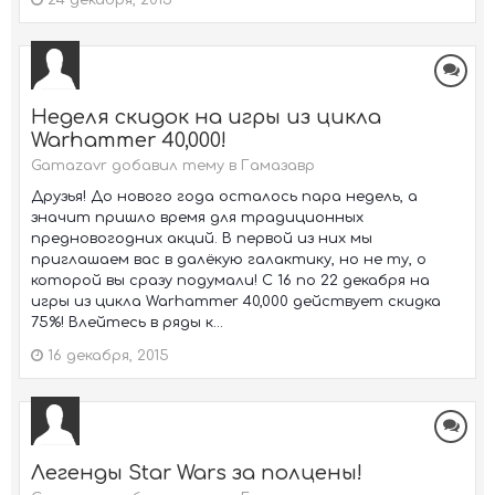
24 декабря, 2015
Неделя скидок на игры из цикла
Warhammer 40,000!
Gamazavr добавил тему в
Гамазавр
Друзья! До нового года осталось пара недель, а
значит пришло время для традиционных
предновогодних акций. В первой из них мы
приглашаем вас в далёкую галактику, но не ту, о
которой вы сразу подумали! С 16 по 22 декабря на
игры из цикла Warhammer 40,000 действует скидка
75%! Влейтесь в ряды к...
16 декабря, 2015
Легенды Star Wars за полцены!