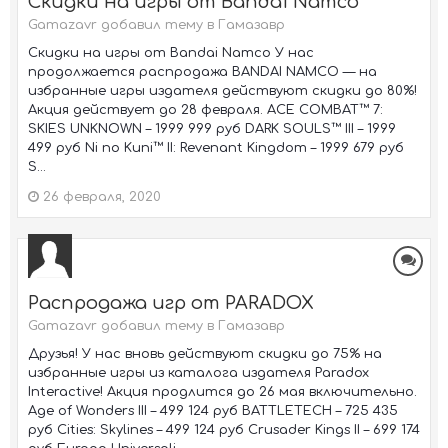
Скидки на игры от Bandai Namco
Gamazavr добавил тему в
Гамазавр
Скидки на игры от Bandai Namco У нас
продолжается распродажа BANDAI NAMCO — на
избранные игры издателя действуют скидки до 80%!
Акция действует до 28 февраля. ACE COMBAT™ 7:
SKIES UNKNOWN – 1999 999 руб DARK SOULS™ III – 1999
499 руб Ni no Kuni™ II: Revenant Kingdom – 1999 679 руб
S...
26 февраля, 2020
Распродажа игр от PARADOX
Gamazavr добавил тему в
Гамазавр
Друзья! У нас вновь действуют скидки до 75% на
избранные игры из каталога издателя Paradox
Interactive! Акция продлится до 26 мая включительно.
Age of Wonders III – 499 124 руб BATTLETECH – 725 435
руб Cities: Skylines – 499 124 руб Crusader Kings II – 699 174