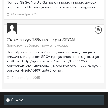
Namco, SEGA, Nordic Games и многих, многих других
издателей. Не пропустите интересные скидки на...
28 октября, 2015
Скидки до 75% на игры SEGA!
Gamazavr добавил тему в
Гамазавр
[/url] Друзья, Рады сообщить, что до конца недели
отличные игры от SEGA продаются со скидками до
75%! [url=http://gamazavr.ru/product/14684679/?
partner=4f2efc104094aa893]Alpha Protocol— 299 74 руб. ?
partner=4f2efc104094aa893'>Bina...
10 сентября, 2015
О нас