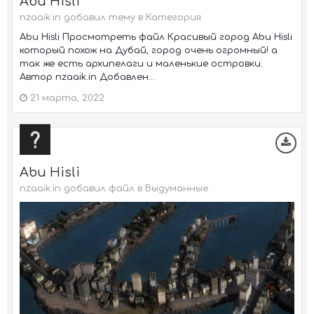
Abu Hisli
nzaaik.in добавил тему в
Категория
Abu Hisli Просмотреть файл Красивый город Abu Hisli
который похож на Дубай, город очень огромный! а
так же есть архипелаги и маленькие островки.
Автор nzaaik.in Добавлен...
21 марта, 2022
Abu Hisli
nzaaik.in добавил файл в
Выдуманные