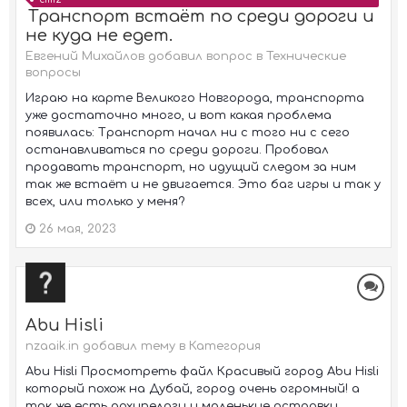
Транспорт встаёт по среди дороги и
не куда не едет.
Евгений Михайлов добавил вопрос в
Технические
вопросы
Играю на карте Великого Новгорода, транспорта
уже достаточно много, и вот какая проблема
появилась: Транспорт начал ни с того ни с сего
останавливаться по среди дороги. Пробовал
продавать транспорт, но идущий следом за ним
так же встаёт и не двигается. Это баг игры и так у
всех, или только у меня?
26 мая, 2023
Abu Hisli
nzaaik.in добавил тему в
Категория
Abu Hisli Просмотреть файл Красивый город Abu Hisli
который похож на Дубай, город очень огромный! а
так же есть архипелаги и маленькие островки.