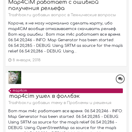
Map4CiM работает с ошибкой
получения рельефа
Trashbox.ru добавил вопрос в
Технические вопросы
Короче, я не могу нормально сделать карту, ибо
map4CiM вообще отказывается скачивать рельеф.
Вот код ошибки : Вот так m4c работает все время.
06:54:20,246 - INFO: Map Generator has been started.
06:54:20,285 - DEBUG: Using SRTM as source for the map's
relief 06:54:20,286 - DEBUG: Using...
8 января, 2018
map4cim
map4cim ушел в фоллбэк
Trashbox.ru добавил тему в
Проблемы и решения
Вот так m4c работает все время. 06:54:20,246 - INFO:
Map Generator has been started. 06:54:20,285 - DEBUG:
Using SRTM as source for the map's relief 06:54:20,286 -
DEBUG: Using OpenStreetMap as source for the map's