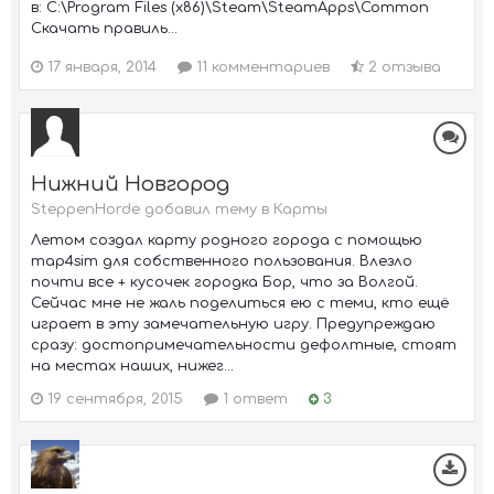
в: C:\Program Files (x86)\Steam\SteamApps\Common
Скачать правиль...
17 января, 2014
11 комментариев
2 отзыва
Нижний Новгород
SteppenHorde добавил тему в
Карты
Летом создал карту родного города с помощью
map4sim для собственного пользования. Влезло
почти все + кусочек городка Бор, что за Волгой.
Сейчас мне не жаль поделиться ею с теми, кто ещё
играет в эту замечательную игру. Предупреждаю
сразу: достопримечательности дефолтные, стоят
на местах наших, нижег...
19 сентября, 2015
1 ответ
3