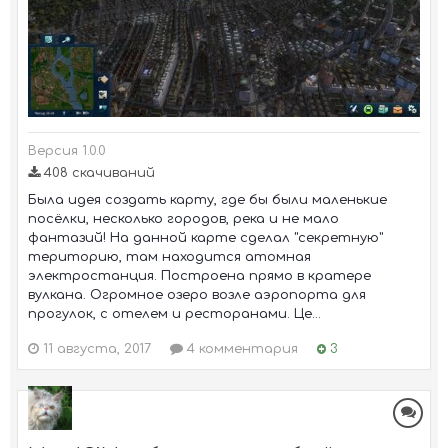
Версия 1.0.0
408 скачиваний
Была идея создать карту, где бы были маленькие
посёлки, несколько городов, река и не мало
фантазий! На данной карте сделал "секретную"
територию, там находится атомная
электростанция. Построена прямо в кратере
вулкана. Огромное озеро возле аэропорта для
прогулок, с отелем и ресторанами. Це...
11 августа, 2017
4 комментария
3