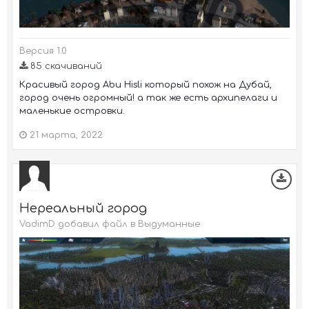
Версия 1.0
85 скачиваний
Красивый город Abu Hisli который похож на Дубай,
город очень огромный! а так же есть архипелаги и
маленькие островки.
21 марта, 2022
Нереальный город
VadimD добавил файл в
Выдуманные