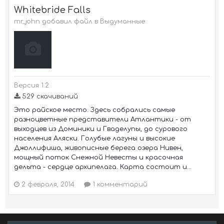
Whitebride Falls
mr_john добавил файл в
Выдуманные
Версия 1.2
529 скачиваний
Это райское место. Здесь собрались самые
разноцветные представители Атлантики - от
выходцев из Доминики и Гваделупы, до сурового
населения Аляски. Голубые лагуны и высокие
Джоллифиша, живописные берега озера Нивен,
мощный поток Снежной Невесты и красочная
дельта - сердце архипелага. Карта состоит и...
2 февраля, 2014
1 комментарий