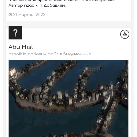
Автор nzaaik.in Добавлен...
21 марта, 2022
Abu Hisli
nzaaik.in добавил файл в
Выдуманные