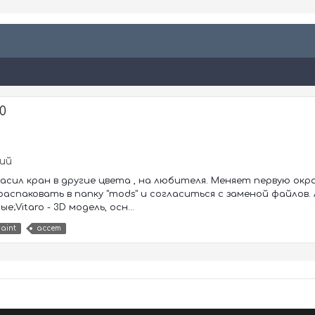
0
ий
асил кран в другие цвета , на любителя. Меняет первую окра
 распаковать в папку "mods" и согласиться с заменой файлов.
;Vitaro - 3D модель, осн...
aint
ассет