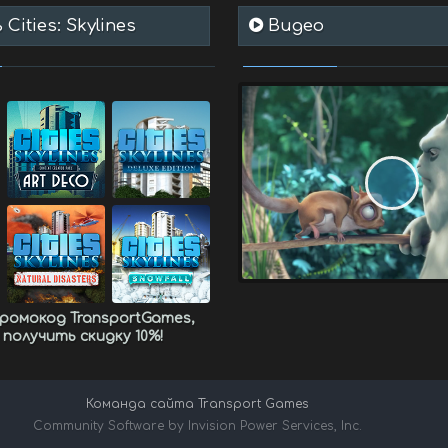
Cities: Skylines
Видео
промокод
TransportGames
,
 получить
скидку 10%
!
Команда сайта Transport Games
Community Software by Invision Power Services, Inc.