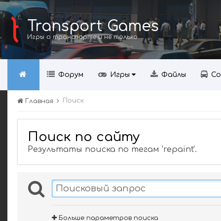
Transport Games
Игры о транспорте и не только
Форум
Игры
Файлы
Со
Поиск
Главная
Поиск по сайту
Результаты поиска по тегам 'repaint'.
Больше параметров поиска