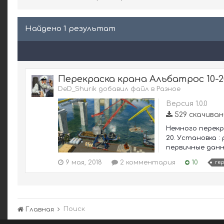
Найдено 1 результат
Перекраска крана Альбатрос 10-2
DeD_Shurik добавил файл в
Разное
Версия 1.0.0
529 скачиван
Немного перекр
20. Установка :
первичные данные
9 мая, 2018
2 комментария
10
rep
Поиск
Главная