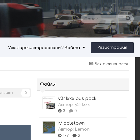
Регистрация
Уже зарегистрированы? Войти
Вся активность
Файлы
исчики
0
y3r1xxx bus pack
Автор:
y3r1xxx
3
0
Middletown
Автор:
Lemon
177
2