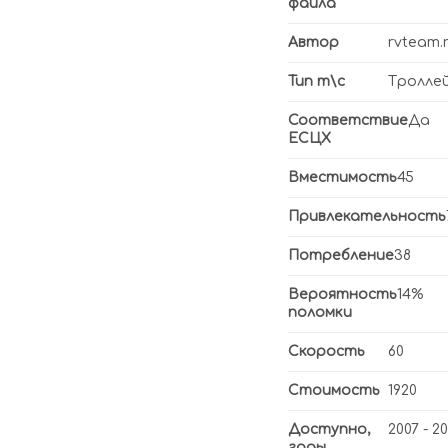
файла
Автор
rvteam.
Тип т\с
Тролле
Соответствие
Да
ЕСЦХ
Вместимость
45
Привлекательность
Потребление
38
Вероятность
14%
поломки
Скорость
60
Стоимость
1920
Доступно,
2007 - 2
годы