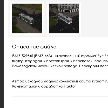
Описание файла
ВМЗ-5298.01 (ВМЗ-463) - низкопольный троллейбус
внутригородских пассажирских перевозок, произво
Вологодском механическом заводе. Перекрашивает
Автор исходной модели: коллектив сайта rvteam.r
Конвертация и доработка: Faktor