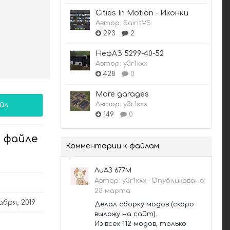
Cities In Motion - Иконки
Автор:
SairitVS
293
2
НефАЗ 5299-40-52
Автор:
y3r1xxx
428
0
More garages
Автор:
y3r1xxx
йл
149
0
 файле
Комментарии к файлам
ЛиАЗ 677М
Автор:
y3r1xxx
·
Опубликовано:
23 марта
абря, 2019
Делал сборку модов (скоро
выложу на сайт).
Из всех 112 модов, только