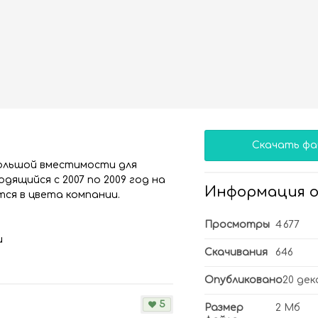
Скачать фа
 большой вместимости для
дящийся с 2007 по 2009 год на
Информация о
ся в цвета компании.
Просмотры
4 677
u
Скачивания
646
Опубликовано
20 дек
5
Размер
2 Мб