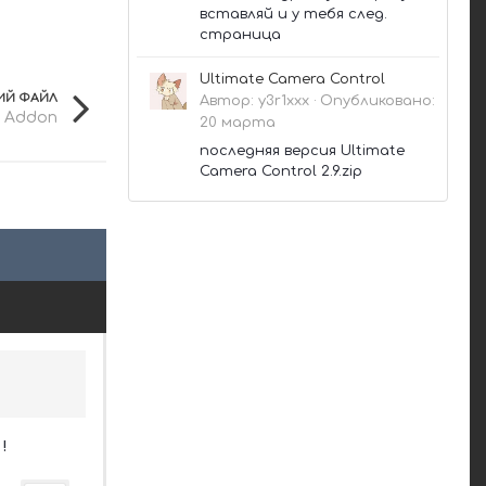
вставляй и у тебя след.
страница
Ultimate Camera Control
Й ФАЙЛ
Автор:
y3r1xxx
·
Опубликовано:
y Addon
20 марта
последняя версия Ultimate
Camera Control 2.9.zip
!