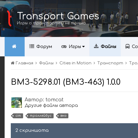
Transport Games
Игры о транспорте и не только
Форум
Игры
Файлы
Со
Главная
Файлы
Cities in Motion
Транспорт
Тро
ВМЗ-5298.01 (ВМЗ-463) 1.0.0
Автор:
tomcat
Другие файлы автора
cim
троллейбус
вмз
2 скриншота