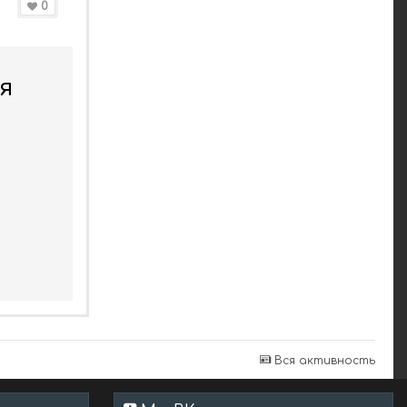
0
я
Вся активность