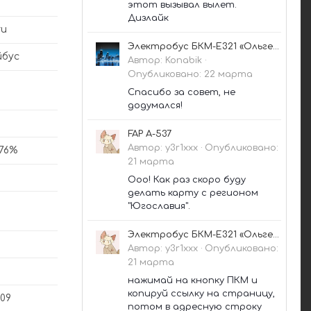
этот вызывал вылет.
Дизлайк
ru
Электробус БКМ-Е321 «Ольгерд»
йбус
Автор:
Konabik
·
Опубликовано:
22 марта
Спасибо за совет, не
додумался!
FAP A-537
Автор:
y3r1xxx
·
Опубликовано:
76%
21 марта
Ооо! Как раз скоро буду
делать карту с регионом
"Югославия".
Электробус БКМ-Е321 «Ольгерд»
Автор:
y3r1xxx
·
Опубликовано:
21 марта
нажимай на кнопку ПКМ и
копируй ссылку на страницу,
009
потом в адресную строку