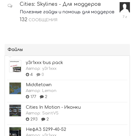
Cities: Skylines - Для моддеров
Полезные гайды и помощь для моддеров
28
132
СООБЩЕНИЯ
апреля
2019
Файлы
y3r1xxx bus pack
Автор:
y3r1xxx
4
0
Middletown
Автор:
Lemon
177
2
Cities In Motion - Иконки
Автор:
SairitVS
293
2
НефАЗ 5299-40-52
Автор:
y3r1xxx