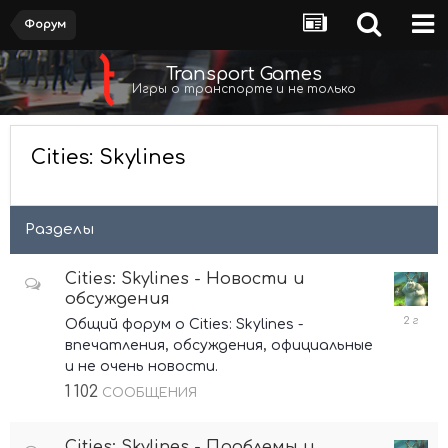
Форум
Transport Games
Игры о транспорте и не только
Cities: Skylines
Разделы
Cities: Skylines - Новости и
обсуждения
4
Общий форум о Cities: Skylines -
марта
впечатления, обсуждения, официальные
2024
и не очень новости.
1 102
СООБЩЕНИЯ
Cities: Skylines - Проблемы и