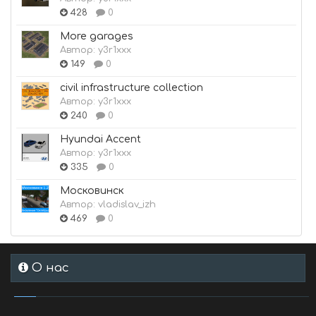
428
0
More garages
Автор:
y3r1xxx
149
0
civil infrastructure collection
Автор:
y3r1xxx
240
0
Hyundai Accent
Автор:
y3r1xxx
335
0
Московинск
Автор:
vladislav_izh
469
0
О нас