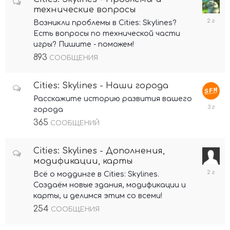
технические вопросы
30
Возникли проблемы в Cities: Skylines?
января
Есть вопросы по технической части
2024
игры? Пишите - поможем!
893
СООБЩЕНИЯ
Cities: Skylines - Наши города
Расскажите историю развития вашего
10
города
июля,
365
2023
СООБЩЕНИЙ
Cities: Skylines - Дополнения,
модификации, карты
10
Всё о моддинге в Cities: Skylines.
января
Создаём новые здания, модификации и
2024
карты, и делимся этим со всеми!
254
СООБЩЕНИЯ