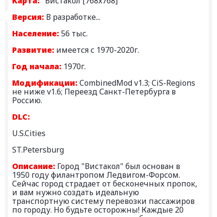
Карта:
"Вистакол [768x768]"
Версия:
В разработке...
Население:
56 тыс.
Развитие:
имеется с 1970-2020г.
Год начала:
1970г.
Модификации:
CombinedMod v1.3; CiS-Regions
не ниже v1.6; Переезд Санкт-Петербурга в
Россию.
DLC:
U.S.Cities
ST.Petersburg
Описание:
Город "Вистакол" был основан в
1950 году филантропом Ледвигом-Форсом.
Сейчас город страдает от бесконечных пропок,
и вам нужно создать идеальную
транспортную систему перевозки пассажиров
по городу. Но будьте осторожны! Каждые 20