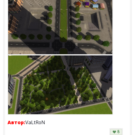
Автор:
VaLtRoN
8