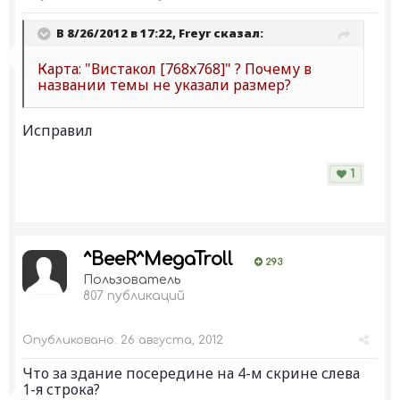
В 8/26/2012 в 17:22, Freyr сказал:
Карта: "Вистакол [768x768]" ? Почему в
названии темы не указали размер?
Исправил
1
^BeeR^MegaTroll
293
Пользователь
807 публикаций
Опубликовано:
26 августа, 2012
Что за здание посередине на 4-м скрине слева
1-я строка?