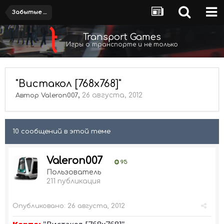
Забытые и заброшенные
Transport Games
Игры о транспорте и не только
"Вистакол [768x768]"
,
26 августа, 2012
Автор
Valeron007
10 сообщений в этой теме
Valeron007
95
Пользователь
211 публикация
Опубликовано:
26 августа, 2012