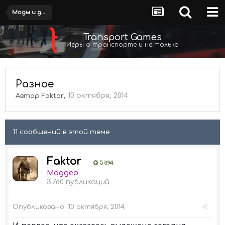
Моды и дополнения
Transport Games
Игры о транспорте и не только
Разное
,
10 октября, 2014
Автор
Faktor
11 сообщений в этой теме
Faktor
5 094
Моддер
3 760 публикаций
Опубликовано:
10 октября, 2014