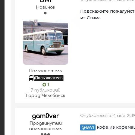
BWI
Новичок
Подскажите пожалуйста
из Стима.
Пользователь
1
7 публикаций
Город
Челябинск
gam0ver
Опубликовано:
4 мая, 201
Продвинутый
кофе из кофемаши
@BWI
пользователь