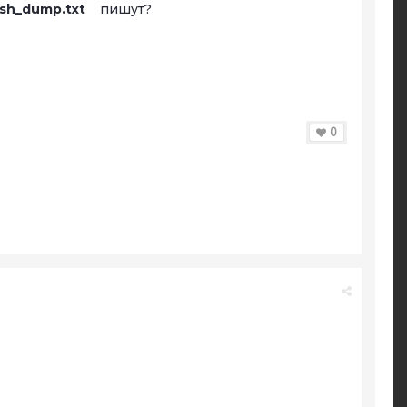
ash_dump.txt
пишут?
0