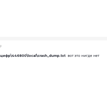
19
ацифр\446800\local\crash_dump.txt
вот это нигде нет