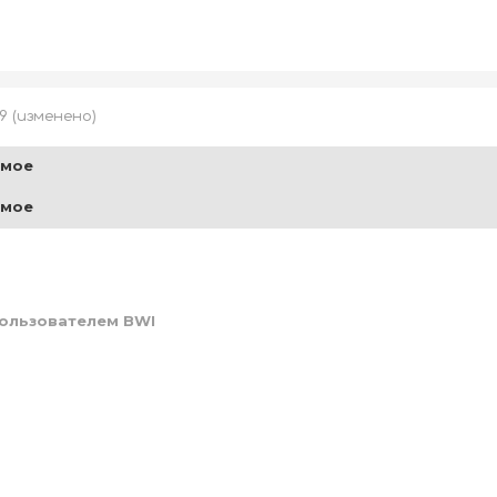
19
(изменено)
имое
имое
ользователем BWI