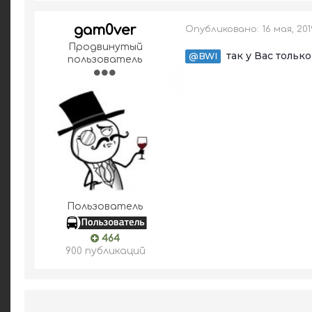
gam0ver
Опубликовано:
16 мая, 201
Продвинутый
так у Вас только
@BWI
пользователь
Пользователь
464
900 публикаций