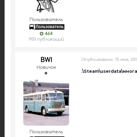
Пользователь
464
900 публикаций
BWI
Опубликовано:
15 мая, 20
Новичок
.\Steam\userdata\мног
Пользователь