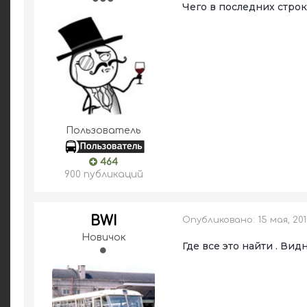
Чего в последних стр
Пользователь
464
900 публикаций
BWI
Опубликовано:
15 мая, 20
Новичок
Где все это найти . Вид