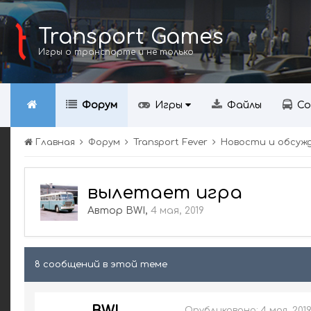
Transport Games
Игры о транспорте и не только
Форум
Игры
Файлы
Со
Главная
Форум
Transport Fever
Новости и обсуж
вылетает игра
Автор
BWI
,
4 мая, 2019
8 сообщений в этой теме
Опубликовано:
4 мая, 201