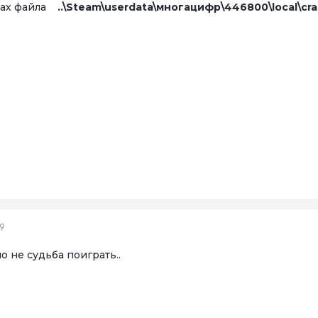
оках файла
..\Steam\userdata\многацифр\446800\local\cr
19
но не судьба поиграть..