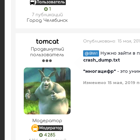
1
7 публикаций
Город
Челябинск
tomcat
Опубликовано:
15 мая, 20
Продвинутый
Нужно зайти в па
@BWI
пользователь
crash_dump.txt
"многацифр"
- это ун
Изменено
15 мая, 2019
п
Модератор
4 285