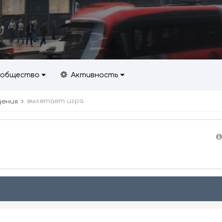
общество
Активность
вылетает игра
дения
9