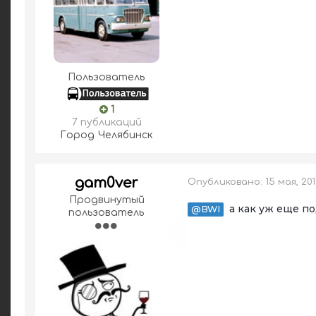
Пользователь
1
7 публикаций
Город
Челябинск
gam0ver
Опубликовано:
15 мая, 20
Продвинутый
а как уж еще по
@BWI
пользователь