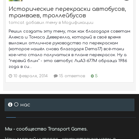
Исторические перекраски автобусов,
трамваев, троллейбусов
tomcat добавил тему в
Модификации
Решил создать эту тему, так как благодаря советам
Алекса и Томаса Деверелла, который в своё время
выложил отличное руководство по перекраскам
(которое нашёл снова благодаря Dema17) всё-таки
кое-что стало получаться в плане перекрасок. Ну а
"первый блин" - это автобус ЛиАЗ-677М образца 1986
года в си...
10 февраля, 2014
15 ответов
5
О нас
Мы - сообщество Transport Games.