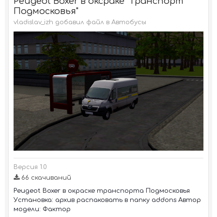
Peugeot Boxer в оксраке "Транспорт
Подмосковья"
vladislav_izh добавил файл в
Автобусы
Версия 1.0
66 скачиваний
Peugeot Boxer в окраске транспорта Подмосковья
Установка: архив распаковать в папку addons Автор
модели: Фактор