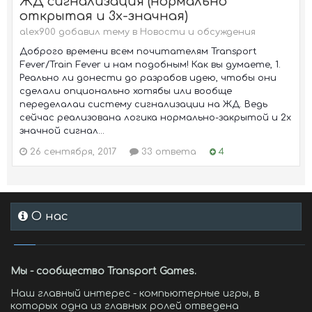
ЖД сигнализация (нормально
открытая и 3х-значная)
alex900 добавил тему в
Новости и обсуждения
Доброго времени всем почитателям Transport
Fever/Train Fever и нам подобным! Как вы думаете, 1.
Реально ли донести до разрабов идею, чтобы они
сделали опционально хотябы или вообще
переделалаи систему сигнализации на ЖД. Ведь
сейчас реализована логика нормально-закрытой и 2х
значной сигнал...
26 сентября, 2017
33 ответа
4
О нас
Мы - сообщество Transport Games.
Наш главный интерес - компьютерные игры, в
которых одна из главных ролей отведена