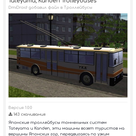
Tateyama, Kanden Trolleybuses
DmiDroid добавил файл в
Троллейбусы
Версия 1.0.0
143 скачивания
Японские троллейбусы тоннельных систем
Tateyama и Kanden, эти машины возят туристов на
вершины Японских гор, передвигаясь по узким