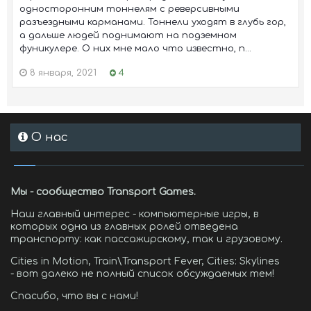
односторонним тоннелям с реверсивными
разъездными карманами. Тоннели уходят в глубь гор,
а дальше людей поднимают на подземном
фуникулере. О них мне мало что известно, п...
8 января, 2021
4
О нас
Мы - сообщество Transport Games.
Наш главный интерес - компьютерные игры, в
которых одна из главных ролей отведена
транспорту: как пассажирскому, так и грузовому.
Cities in Motion, Train\Transport Fever, Cities: Skylines
- вот далеко не полный список обсуждаемых тем!
Спасибо, что вы с нами!