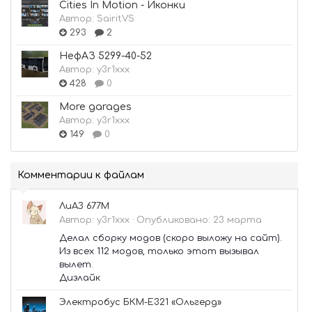
Cities In Motion - Иконки
Автор:
SairitVS
293
2
НефАЗ 5299-40-52
Автор:
y3r1xxx
428
0
More garages
Автор:
y3r1xxx
149
0
Комментарии к файлам
ЛиАЗ 677М
Автор:
y3r1xxx
·
Опубликовано:
23 марта
Делал сборку модов (скоро выложу на сайт).
Из всех 112 модов, только этот вызывал
вылет.
Дизлайк
Электробус БКМ-Е321 «Ольгерд»