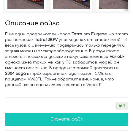
Описание файла
Ещё один продолжатель рода
Tatra
от
Eugene
, на этот
раз попроще.
TatraT3R.PV
унаследовал от старенькой Т3
весь кузов, а изменению подверглись только передняя и
задняя маски и электрооборудование. В результате
этого он несколько дешевле полунизкопольного
VarioLF
,
однако из-за таких же, как у Т3, габаритов, людей он
вмещает поменьше. В продаже трамвай доступен
с
2004 года
в трёх вариантах: один вагон, СМЕ и с
прицепом VV60FL. Также обратите внимание, что
данный вагон сцепляется в состав с VarioLF.
1
Скачать файл