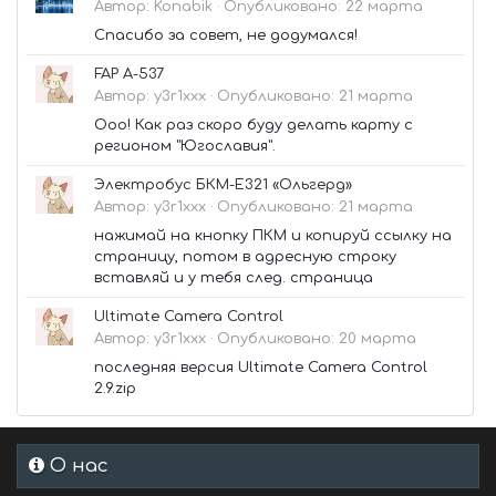
Автор:
Konabik
·
Опубликовано:
22 марта
Спасибо за совет, не додумался!
FAP A-537
Автор:
y3r1xxx
·
Опубликовано:
21 марта
Ооо! Как раз скоро буду делать карту с
регионом "Югославия".
Электробус БКМ-Е321 «Ольгерд»
Автор:
y3r1xxx
·
Опубликовано:
21 марта
нажимай на кнопку ПКМ и копируй ссылку на
страницу, потом в адресную строку
вставляй и у тебя след. страница
Ultimate Camera Control
Автор:
y3r1xxx
·
Опубликовано:
20 марта
последняя версия Ultimate Camera Control
2.9.zip
О нас