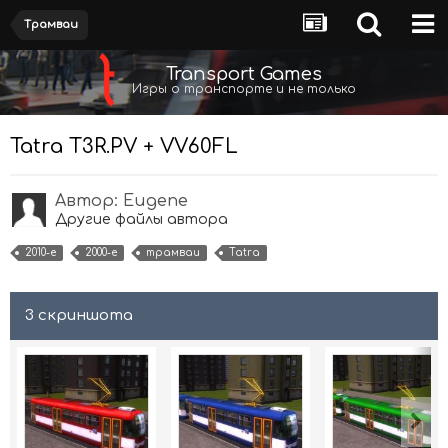
Трамваи
Transport Games
Игры о транспорте и не только
Tatra T3R.PV + VV60FL
Автор:
Eugene
Другие файлы автора
2010-е
2000-е
трамваи
Tatra
3 скриншота