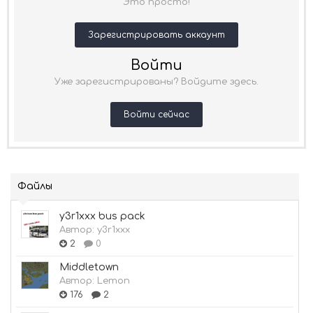
Это просто!
Зарегистрировать аккаунт
Войти
Уже зарегистрированы? Войдите здесь.
Войти сейчас
Файлы
y3r1xxx bus pack
Автор:
y3r1xxx
2
0
Middletown
Автор:
Lemon
176
2