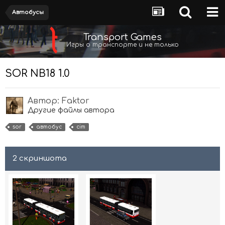
Автобусы
Transport Games
Игры о транспорте и не только
SOR NB18 1.0
Автор:
Faktor
Другие файлы автора
sor
автобус
cim
2 скриншота