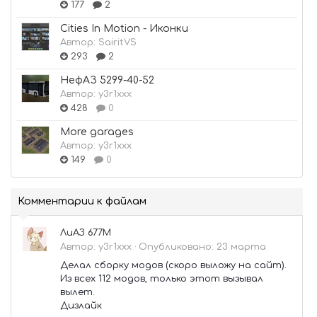
177
2
Cities In Motion - Иконки
Автор:
SairitVS
293
2
НефАЗ 5299-40-52
Автор:
y3r1xxx
428
0
More garages
Автор:
y3r1xxx
149
0
Комментарии к файлам
ЛиАЗ 677М
Автор:
y3r1xxx
·
Опубликовано:
23 марта
Делал сборку модов (скоро выложу на сайт).
Из всех 112 модов, только этот вызывал
вылет.
Дизлайк