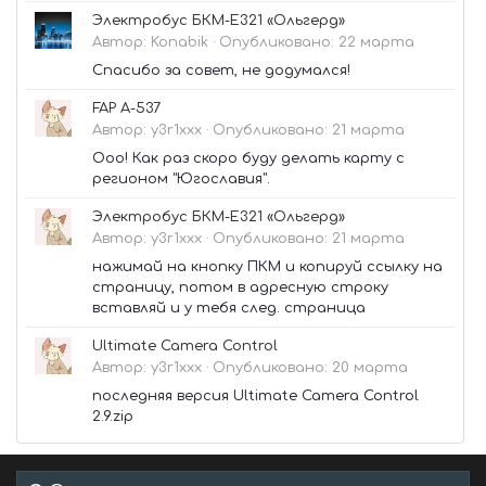
Электробус БКМ-Е321 «Ольгерд»
Автор:
Konabik
·
Опубликовано:
22 марта
Спасибо за совет, не додумался!
FAP A-537
Автор:
y3r1xxx
·
Опубликовано:
21 марта
Ооо! Как раз скоро буду делать карту с
регионом "Югославия".
Электробус БКМ-Е321 «Ольгерд»
Автор:
y3r1xxx
·
Опубликовано:
21 марта
нажимай на кнопку ПКМ и копируй ссылку на
страницу, потом в адресную строку
вставляй и у тебя след. страница
Ultimate Camera Control
Автор:
y3r1xxx
·
Опубликовано:
20 марта
последняя версия Ultimate Camera Control
2.9.zip