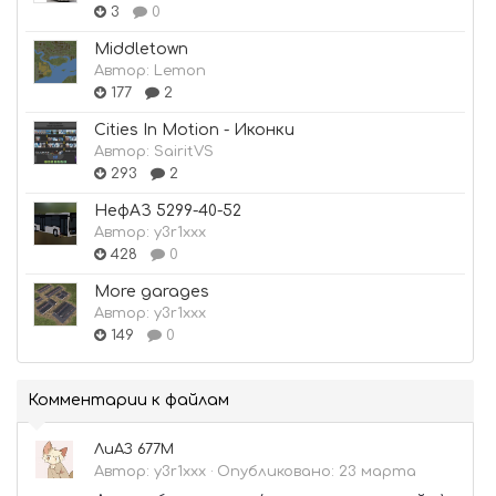
3
0
Middletown
Автор:
Lemon
177
2
Cities In Motion - Иконки
Автор:
SairitVS
293
2
НефАЗ 5299-40-52
Автор:
y3r1xxx
428
0
More garages
Автор:
y3r1xxx
149
0
Комментарии к файлам
ЛиАЗ 677М
Автор:
y3r1xxx
·
Опубликовано:
23 марта