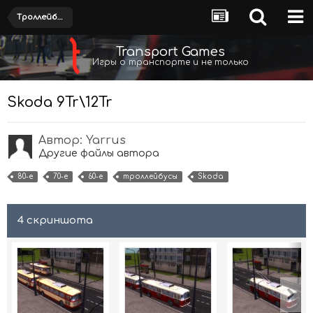
Троллейбусы
Transport Games
Игры о транспорте и не только
Skoda 9Tr\12Tr
Автор:
Yarrus
Другие файлы автора
80-е
70-е
60-е
троллейбусы
Skoda
4 скриншота