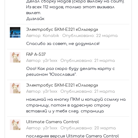
Делал сборку модов (скоро выложу на сайт).
Из всех 112 модов, только этот вызывал
вылет.
Дизлайк
Электробус БКМ-Е321 «Ольгерд»
Автор:
Konabik
·
Опубликовано:
22 марта
Спасибо за совет, не додумался!
FAP A-537
Автор:
y3r1xxx
·
Опубликовано:
21 марта
Ооо! Как раз скоро буду делать карту с
регионом "Югославия".
Электробус БКМ-Е321 «Ольгерд»
Автор:
y3r1xxx
·
Опубликовано:
21 марта
нажимай на кнопку ПКМ и копируй ссылку на
страницу, потом в адресную строку
вставляй и у тебя след. страница
Ultimate Camera Control
Автор:
y3r1xxx
·
Опубликовано:
20 марта
последняя версия Ultimate Camera Control