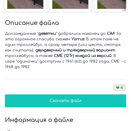
Описание файла
Долгожданные "
девятки
" добрались наконец до
CiM
! За
это огромное спасибо скажем
Yarrus
. В этом паке не
один троллейбус, а сразу четыре (или шесть, смотря
как считать):
двухдверный и трёхдверный вариант
троллейбуса, а также
СМЕ (12Tr) каждой из версий
. В
игре "одиночки" доступны с 1961 (62) до 1982 года, СМЕ - с
1968 до 1982.
4
Скачать файл
Информация о файле