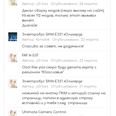
Автор:
y3r1xxx
·
Опубликовано:
24 марта
Делал сборку модов (скоро выложу на сайт).
Из всех 112 модов, только этот вызывал
вылет.
Дизлайк
Электробус БКМ-Е321 «Ольгерд»
Автор:
Konabik
·
Опубликовано:
22 марта
Спасибо за совет, не додумался!
FAP A-537
Автор:
y3r1xxx
·
Опубликовано:
22 марта
Ооо! Как раз скоро буду делать карту с
регионом "Югославия".
Электробус БКМ-Е321 «Ольгерд»
Автор:
y3r1xxx
·
Опубликовано:
21 марта
нажимай на кнопку ПКМ и копируй ссылку на
страницу, потом в адресную строку
вставляй и у тебя след. страница
Ultimate Camera Control