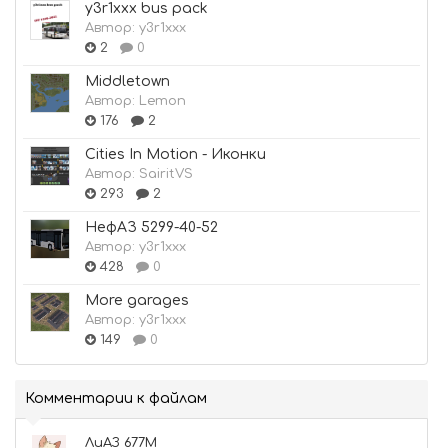
y3r1xxx bus pack
Автор:
y3r1xxx
2
0
Middletown
Автор:
Lemon
176
2
Cities In Motion - Иконки
Автор:
SairitVS
293
2
НефАЗ 5299-40-52
Автор:
y3r1xxx
428
0
More garages
Автор:
y3r1xxx
149
0
Комментарии к файлам
ЛиАЗ 677М