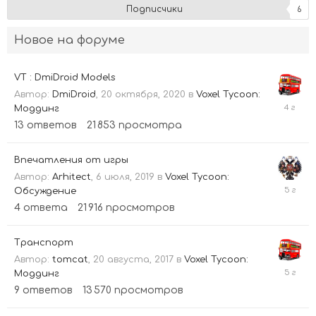
Подписчики
6
Новое на форуме
VT : DmiDroid Models
Автор:
DmiDroid
,
20 октября, 2020
в
Voxel Tycoon:
11
Моддинг
декабр
13
ответов
21 853
просмотра
2021
Впечатления от игры
Автор:
Arhitect
,
6 июля, 2019
в
Voxel Tycoon:
25
Обсуждение
апреля
4
ответа
21 916
просмотров
2021
Транспорт
Автор:
tomcat
,
20 августа, 2017
в
Voxel Tycoon:
18
Моддинг
октябр
9
ответов
13 570
просмотров
2020