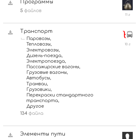
Программы
5
файлов
28
феврал
2015
Транспорт
Паровозы
10
Тепловозы
мая,
Электровозы
2016
Дизель-поезда
Электропоезда
Пассажирские вагоны
Грузовые вагоны
Автобусы
Трамваи
Грузовики
Перекраски стандартного
транспорта
Другое
134
файла
Элементы пути