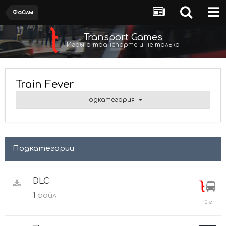
Файлы
Transport Games
Игры о транспорте и не только
Train Fever
Подкатегория
Подкатегории
DLC
1
файл
25
марта
2016