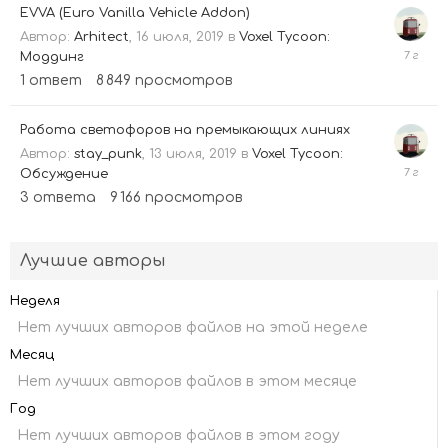
EVVA (Euro Vanilla Vehicle Addon)
Автор:
Arhitect
,
16 июля, 2019
в
Voxel Tycoon:
22
Моддинг
июля,
1
ответ
8 849
просмотров
2019
Работа светофоров на премыкающих линиях
Автор:
stay_punk
,
13 июля, 2019
в
Voxel Tycoon:
13
Обсуждение
июля,
3
ответа
9 166
просмотров
2019
Лучшие авторы
Неделя
Нет лучших авторов файлов на этой неделе
Месяц
Нет лучших авторов файлов в этом месяце
Год
Нет лучших авторов файлов в этом году