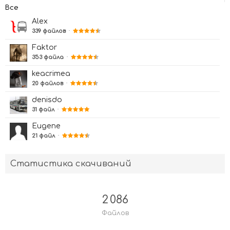
Все
Alex
339 файлов
·
Faktor
353 файла
·
keacrimea
20 файлов
·
denisdo
31 файл
·
Eugene
21 файл
·
Статистика скачиваний
2 086
Файлов