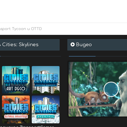
nsport Tycoon и OTTD
Cities: Skylines
Видео