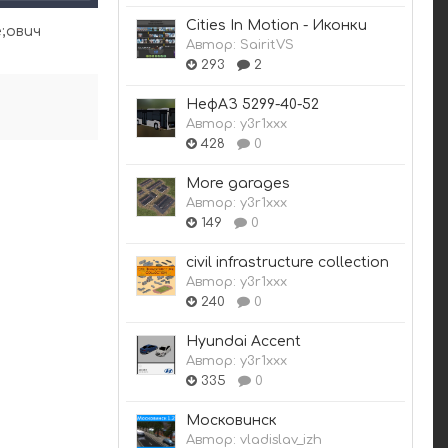
Cities In Motion - Иконки
;ович
Автор:
SairitVS
293
2
НефАЗ 5299-40-52
Автор:
y3r1xxx
428
0
More garages
Автор:
y3r1xxx
149
0
civil infrastructure collection
Автор:
y3r1xxx
240
0
Hyundai Accent
Автор:
y3r1xxx
335
0
Московинск
Автор:
vladislav_izh