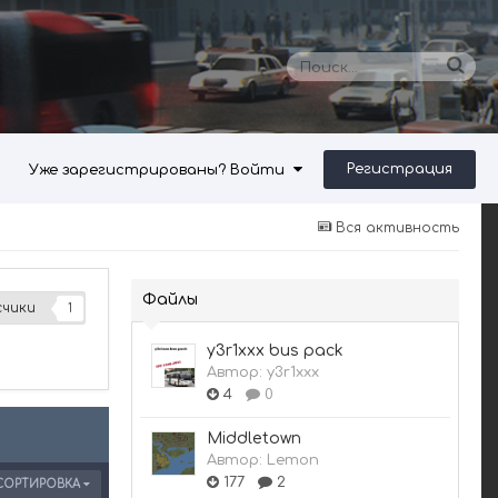
Регистрация
Уже зарегистрированы? Войти
Вся активность
Файлы
чики
1
y3r1xxx bus pack
Автор:
y3r1xxx
4
0
Middletown
Автор:
Lemon
177
2
СОРТИРОВКА