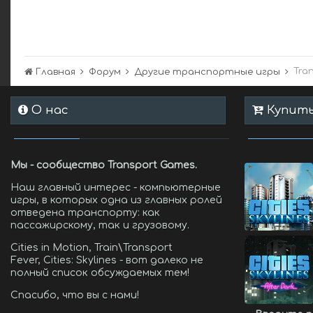
Tra
Главная
Форум
Другие транспортные игры
О нас
Купить 
Мы - сообщество Transport Games.
Наш главный интерес - компьютерные
игры, в которых одна из главных ролей
отведена транспорту: как
пассажирскому, так и грузовому.
Cities in Motion, Train\Transport
Fever, Cities: Skylines - вот далеко не
полный список обсуждаемых тем!
Спасибо, что вы с нами!