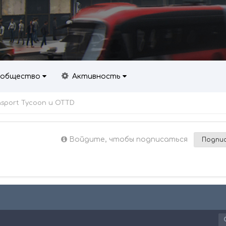
общество
Активность
nsport Tycoon и OTTD
Войдите, чтобы подписаться
Подпис