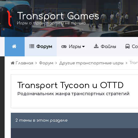
Transport Games
Игры о транспорте и не только
Форум
Игры
Файлы
Со
Tra
Главная
Форум
Другие транспортные игры
Transport Tycoon и OTTD
Родоначальник жанра транспортных стратегий
2 темы в этом разделе