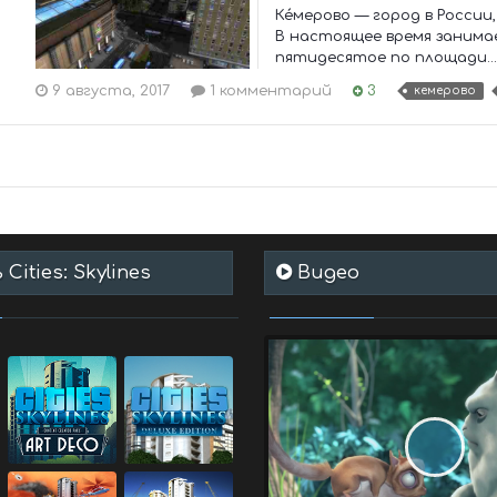
Ке́мерово — город в Росс
В настоящее время заним
пятидесятое по площади...
9 августа, 2017
1 комментарий
3
кемерово
Cities: Skylines
Видео