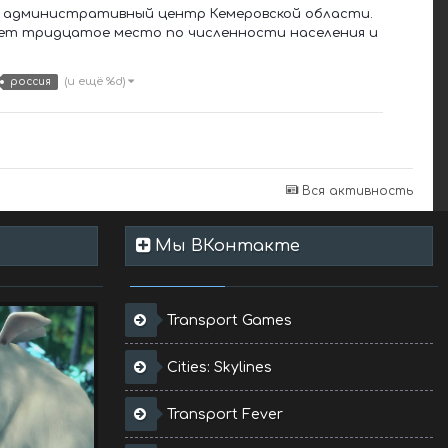
ии, административный центр Кемеровской области.
ает тридцатое место по численности населения и
(и ещё %d)
россия
Вся активность
Мы ВКонтакте
Transport Games
Cities: Skylines
Transport Fever