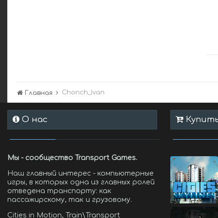
Chonch_Ivan
Главная
О нас
Купить 
Мы - сообщество Transport Games.
Наш главный интерес - компьютерные
игры, в которых одна из главных ролей
отведена транспорту: как
пассажирскому, так и грузовому.
Cities in Motion, Train\Transport