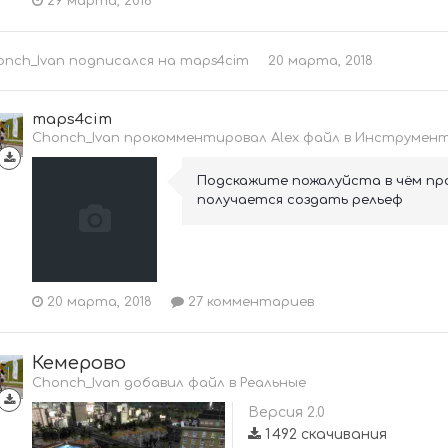
29 марта, 2018
onch_Ivan
подписался на
maps4cim
20 марта, 2018
maps4cim
Chonch_Ivan прокомментировал Alex файл в
Инструмент
Подскажите пожалуйста в чём про
получается создать рельеф
20 марта, 2018
27 комментариев
Кемерово
Chonch_Ivan добавил файл в
Реальные
Версия 2.0
1 492 скачивания