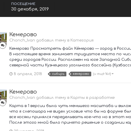
ПОСЕЩЕНИЕ
30 декабря, 2019
Кемерово
Chonch_Ivan добавил тему в
Категория
Кемерово Просмотреть файл Ке́мерово — город в Росс
В настоящее время занимает тридцатое место по чис
среди городов России. Расположен на юге Западной Сиби
северной части Кузнецкого угольного бассейна (Кузбасса).
8 апреля, 2018
(и ещё %d)
сибирь
кемерово
Кемерово
Chonch_Ivan добавил тему в
Карты в разработке
Карта в 1 версии была чуть меньшего масштаба и выло
что я слепошара не видел условие что бы на форуме был
все косяки принялся переделывать кое-что но в этот мо
После этого мной было принято решение о создании кар