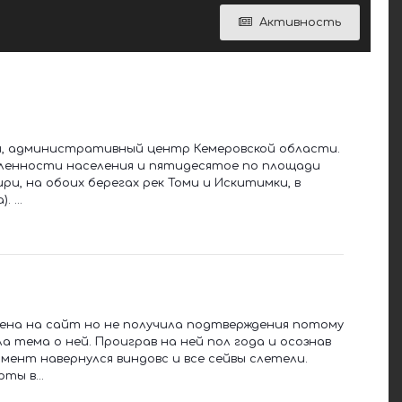
Активность
ии, административный центр Кемеровской области.
ленности населения и пятидесятое по площади
ри, на обоих берегах рек Томи и Искитимки, в
 ...
жена на сайт но не получила подтверждения потому
а тема о ней. Проиграв на ней пол года и осознав
мент навернулся виндовс и все сейвы слетели.
ты в...