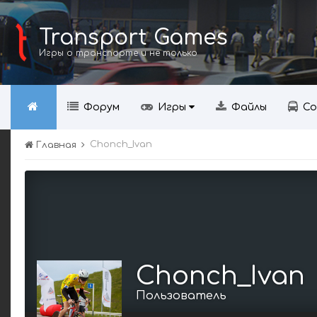
Transport Games
Игры о транспорте и не только
Форум
Игры
Файлы
Со
Chonch_Ivan
Главная
Chonch_Ivan
Пользователь