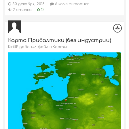
30 декабря, 2018
6 комментариев
2 отзыва
13
Карта Прибалтики (без индустрии)
KirillP добавил файл в
Карты