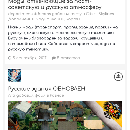
Моды, отвечающие за пост-
советскую и русскую атмосферу
departmentofdreams добавил тему в
Cities: Skylines -
Дополнения, модификации, карты
Нужны моды (транспорт, пропы, здания, парки) - на
русскую, славянскую и постсоветскую тематики.
Буду очень благодарен за гаражи, хрущёвки и
автомобили Lada. Собираюсь строить города на
русскую тематику.
5 сентября, 2017
5 ответов
Русские здания ОБНОВЛЕН
Arti добавил файл в
Разное