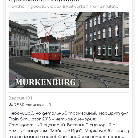
hawthorn добавил файл в
Railworks / TrainSimulator
Версия 1.0.1
3 580 скачиваний
Небольшой, но детальный трамвайный маршрут для
Train Simulator 2018 + четыре сценария:
Стандартный сценарий. Весенний сценарий с
полным выпуском ("Майские Иды"). Маршрут #2 + заезд
в депо (зимнее видео). Сценарий для демонстрации