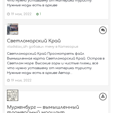
что нужно уставшему от материка туристу.
Нужные моды есть в архиве
19 мая, 2022
1
Светломорский Край
vladislav_izh добавил тему в
Категория
Светломорский Край Просмотреть файл
Вымышленная карта Светломорский Край. Остров в
Светлом море. Высокие горы и чистые пляжи, всё
что нужно уставшему от материка туристу.
Нужные моды есть в архиве Автор...
19 мая, 2022
Муркенбург — вымышленный
трамвайный маршрут