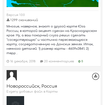
Версия 1.0.0
1 299 скачиваний
Многие, наверное, знают о другой карте Юга
России, в которой акцент сделан на Краснодарском
крае. Ну, а ваш покорный слуга решил сделать
"соседствующую" и частично пересекающуюся
карту, сосредоточенную на Донских землях. Итак,
немного деталей: 1) размер карты - 4609х3841; 2)
терр...
16 декабря, 2018
20 комментариев
8
Новороссийск, Россия
Evgeny добавил файл в
Карты