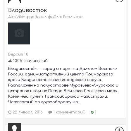
Владивосток
AlexViking добавил файл в
Реальные
Версия 1.0
1 305 скачиваний
Владивосто́к — город и порт на Дальнем Востоке
России, административный центр Приморского
краяи Владивостокского городского округа.
Расположен на полуострове Муравьёва-Амурского и
островах в заливе Петра Великого Японского моря.
Конечный пункт Транссибирской магистрали.
Четвёртый по грузообороту мо...
22 января, 2016
1 комментарий
1