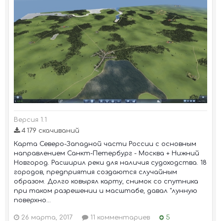
Версия 1.1
4 179 скачиваний
Карта Северо-Западной части России с основным
направлением Санкт-Петербург - Москва + Нижний
Новгород. Расширил реки для наличия судоходства. 18
городов, предприятия создаются случайным
образом. Долго ковырял карту, снимок со спутника
при таком разрешении и масштабе, давал "лунную
поверхно...
26 марта, 2017
11 комментариев
5