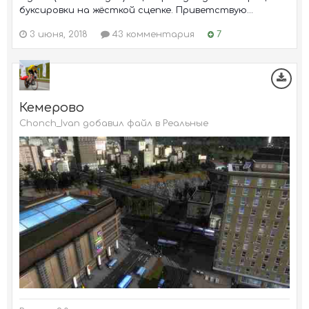
буксировки на жёсткой сцепке. Приветствую...
3 июня, 2018
43 комментария
7
Кемерово
Chonch_Ivan добавил файл в
Реальные