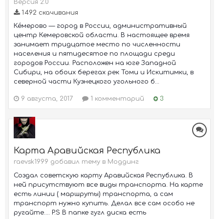
Версия 2.0
1 492 скачивания
Ке́мерово — город в России, административный
центр Кемеровской области. В настоящее время
занимает тридцатое место по численности
населения и пятидесятое по площади среди
городов России. Расположен на юге Западной
Сибири, на обоих берегах рек Томи и Искитимки, в
северной части Кузнецкого угольного б...
9 августа, 2017
1 комментарий
3
Карта Аравийская Республика
raevsk1999 добавил тему в
Моддинг
Создал советскую карту Аравийская Республика. В
ней присутствуют все виды транспорта. На карте
есть линии ( маршруты) транспорта, а сам
транспорт нужно купить. Делал все сам особо не
ругайте.... P.S В папке гугл диска есть