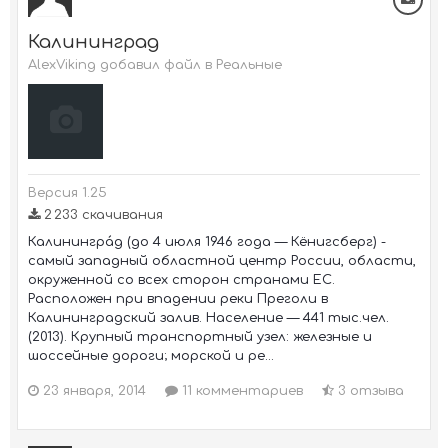
Калининград
AlexViking добавил файл в
Реальные
Версия 1.25
2 233 скачивания
Калинингра́д (до 4 июля 1946 года — Кёнигсберг) -
самый западный областной центр России, области,
окруженной со всех сторон странами ЕС.
Расположен при впадении реки Преголи в
Калининградский залив. Население — 441 тыс.чел.
(2013). Крупный транспортный узел: железные и
шоссейные дороги; морской и ре...
23 января, 2014
11 комментариев
3 отзыва