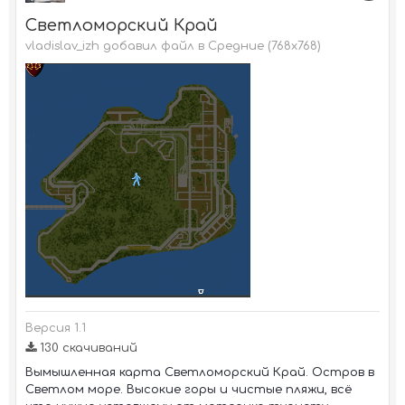
Светломорский Край
vladislav_izh добавил файл в
Средние (768х768)
Версия 1.1
130 скачиваний
Вымышленная карта Светломорский Край. Остров в
Светлом море. Высокие горы и чистые пляжи, всё