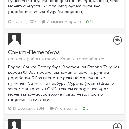
существенно увеличена дальность прорисовки, что
может съедать 1-2 фпс. Мод будет активно
дорабатываться, буду благодарен,...
3 июня, 2017
7 комментариев
10
Санкт-Петербург
amateuz добавил тему в
Карты в разработке
Город: Санкт-Петербург, Восточная Европа Текущая
версия 0.1 Застройка: автоматическая с ручной
доработкой Развитие: не решено Населенные
пункты - Санкт-Петербург, Мурино (часть) Давно
хотел поиграть в CiM2 в своём городе, всё ждал,
может кто-нибудь возьмётся за него. Ждать
надоело - взялся сам....
10 февраля, 2014
94 ответа
3