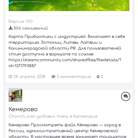
Версия 1.0.0
806 скачиваний
Карта Прибалтики с индустрией. Включает в себя
территорию Эстонии, Литвы, Латвии и
Калининградской области РФ. Для пользователей
стим доступна в воркшопе по ссылке:
https://steamcommunity.com/sharedfiles/filedetails/?
id=1371793887
28 апреля, 2018
2 комментария
2
Кемерово
Chonch_Ivan добавил тему в
Категория
Кемерово Просмотреть файл Ке́мерово — город в
России, административный центр Кемеровской
области. В настоящее время занимает тридцатое