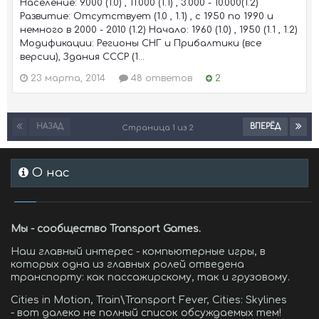
Население: 9.000 (1.0) , 11.000 (1.1) , 3.000 - 10.000(1.2)
Развитие: Отсутствует (1.0 , 1.1) , с 1950 по 1990 и
немного в 2000 - 2010 (1.2) Начало: 1960 (1.0) , 1950 (1.1 , 1.2)
Модификации: Регионы СНГ и Прибалтики (все
версии), Здания СССР (1...
23 марта, 2014
48 ответов
2
НАЗАД
ВПЕРЁД
Страница 1 из 2
О нас
Мы - сообщество Transport Games.
Наш главный интерес - компьютерные игры, в
которых одна из главных ролей отведена
транспорту: как пассажирскому, так и грузовому.
Cities in Motion, Train\Transport Fever, Cities: Skylines
- вот далеко не полный список обсуждаемых тем!