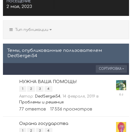
ПОСЕЩЕНИЕ
2 мая, 2023
Тип публикации
Темы, опубликованные пользователем
DedSergei54
СОРТИРОВКА
НУЖНА ВАША ПОМОЩЬ!
1
2
3
4
5
Автор:
DedSergei54
,
14 февраля, 2019
в
декабр
Проблемы и решения
2019
77
ответов
17 556
просмотров
Охрана государства
1
2
3
4