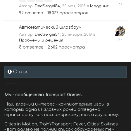
5
Автор:
DedSergei54
,
20 мая, 2018
в
Моддинг
июля,
92
ответа
18 077
просмотров
2019
Автоматический шлагбаум
Автор:
DedSergei54
,
20 января, 2019
в
27
Проблемы и решения
января
5
ответов
2 602
просмотра
2019
О нас
Мы - сообщество Transport Games.
Наш главный интерес - компьютерные игры, в
которых одна из главных ролей отведена
транспорту: как пассажирскому, так и грузовому.
Cities in Motion, Train\Transport Fever, Cities: Skylines
- вот далеко не полный список обсуждаемых тем!