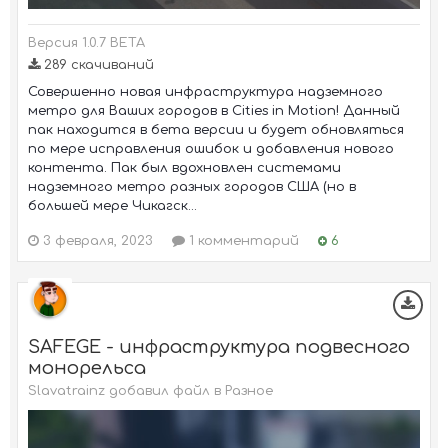
Версия 1.0.7 BETA
289 скачиваний
Совершенно новая инфраструктура надземного
метро для Ваших городов в Cities in Motion! Данный
пак находится в бета версии и будет обновляться
по мере исправления ошибок и добавления нового
контента. Пак был вдохновлен системами
надземного метро разных городов США (но в
большей мере Чикагск...
3 февраля, 2023
1 комментарий
6
SAFEGE - инфраструктура подвесного
монорельса
Slavatrainz добавил файл в
Разное