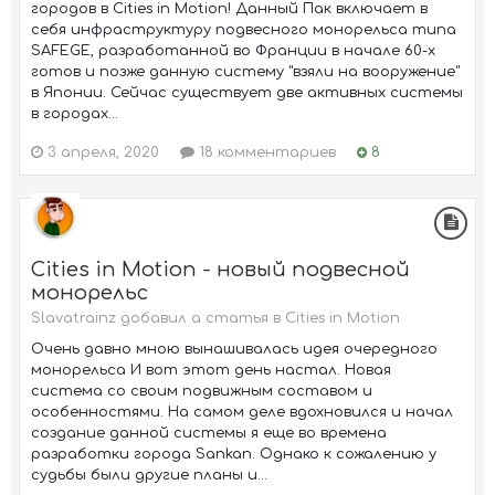
городов в Cities in Motion! Данный Пак включает в
себя инфраструктуру подвесного монорельса типа
SAFEGE, разработанной во Франции в начале 60-х
готов и позже данную систему "взяли на вооружение"
в Японии. Сейчас существует две активных системы
в городах...
3 апреля, 2020
18 комментариев
8
Cities in Motion - новый подвесной
монорельс
Slavatrainz добавил a статья в
Cities in Motion
Очень давно мною вынашивалась идея очередного
монорельса И вот этот день настал. Новая
система со своим подвижным составом и
особенностями. На самом деле вдохновился и начал
создание данной системы я еще во времена
разработки города Sankan. Однако к сожалению у
судьбы были другие планы и...