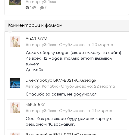
Автор:
y3r1xxx
149
0
Комментарии к файлам
ЛиАЗ 677М
Автор:
y3r1xxx
·
Опубликовано:
23 марта
Делал сборку модов (скоро выложу на сайт).
Из всех 112 модов, только этот вызывал
вылет.
Дизлайк
Электробус БКМ-Е321 «Ольгерд»
Автор:
Konabik
·
Опубликовано:
22 марта
Спасибо за совет, не додумался!
FAP A-537
Автор:
y3r1xxx
·
Опубликовано:
21 марта
Ооо! Как раз скоро буду делать карту с
регионом "Югославия".