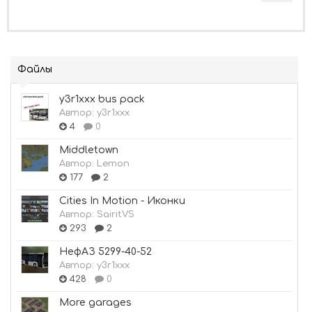
Файлы
y3r1xxx bus pack
Автор:
y3r1xxx
4
0
Middletown
Автор:
Lemon
177
2
Cities In Motion - Иконки
Автор:
SairitVS
293
2
НефАЗ 5299-40-52
Автор:
y3r1xxx
428
0
More garages