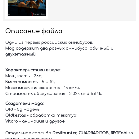
Описание файла
Одни из первых российских омнибусов.
Мод содержит два разных омнибуса: обычный и
двухэтажный..
Характеристики в игре:
Мощность - 2лс;
Вместимость - 5 и 10;
Максимальная скорость - 18 км/ч;
Стоимость обслуживания - 3.32k and 6.64k;
Создатели мода:
Old - 3д модель;
Oldkestas - обработка текстур;
Vitaro - анимация и другое.
Отдельное спасибо
Devilhunter, CUADRADITOS, RPGFabi
за