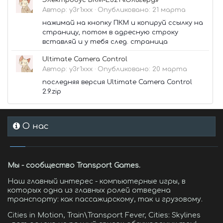
Электробус БКМ-Е321 «Ольгерд»
Автор:
y3r1xxx
·
Опубликовано:
21 марта
нажимай на кнопку ПКМ и копируй ссылку на
страницу, потом в адресную строку
вставляй и у тебя след. страница
Ultimate Camera Control
Автор:
y3r1xxx
·
Опубликовано:
20 марта
последняя версия Ultimate Camera Control
2.9.zip
О нас
Мы - сообщество Transport Games.
Наш главный интерес - компьютерные игры, в
которых одна из главных ролей отведена
транспорту: как пассажирскому, так и грузовому.
Cities in Motion, Train\Transport Fever, Cities: Skylines