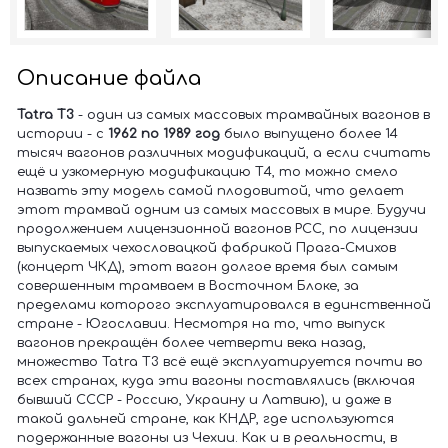
Описание файла
Tatra T3
- один из самых массовых трамвайных вагонов в
истории - с
1962 по 1989 год
было выпущено более 14
тысяч вагонов различных модификаций, а если считать
ещё и узкомерную модификацию T4, то можно смело
назвать эту модель самой плодовитой, что делает
этот трамвай одним из самых массовых в мире. Будучи
продолжением лицензионной вагонов PCC, по лицензии
выпускаемых чехословацкой фабрикой Прага-Смихов
(концерт ЧКД), этот вагон долгое время был самым
совершенным трамваем в Восточном Блоке, за
пределами которого эксплуатировался в единственной
стране - Югославии. Несмотря на то, что выпуск
вагонов прекращён более четверти века назад,
множество Tatra T3 всё ещё эксплуатируется почти во
всех странах, куда эти вагоны поставлялись (включая
бывший СССР - Россию, Украину и Латвию), и даже в
такой дальней стране, как КНДР, где используются
подержанные вагоны из Чехии. Как и в реальности, в