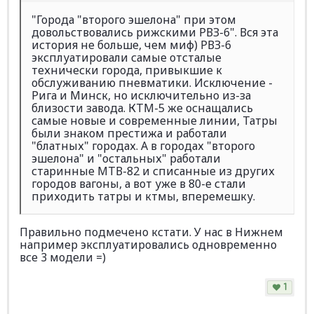
"Города "второго эшелона" при этом
довольствовались рижскими РВЗ-6". Вся эта
история не больше, чем миф) РВЗ-6
эксплуатировали самые отсталые
технически города, привыкшие к
обслуживанию пневматики. Исключение -
Рига и Минск, но исключительно из-за
близости завода. КТМ-5 же оснащались
самые новые и современные линии, Татры
были знаком престижа и работали
"блатных" городах. А в городах "второго
эшелона" и "остальных" работали
старинные МТВ-82 и списанные из других
городов вагоны, а вот уже в 80-е стали
приходить татры и ктмы, вперемешку.
Правильно подмечено кстати. У нас в Нижнем
например эксплуатировались одновременно
все 3 модели =)
1