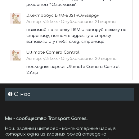
регионом "Югославия".
Электробус БКМ-Е321 «Ольгерд»
Автор:
y3r1xxx
·
Опубликовано:
21 марта
нажимай на кнопку ПКМ и копируй ссылку на
страницу, потом в адресную строку
вставляй и у тебя след. страница
Ultimate Camera Control
Автор:
y3r1xxx
·
Опубликовано:
20 марта
последняя версия Ultimate Camera Control
2.9.zip
О нас
Мы - сообщество Transport Games.
Наш главный интерес - компьютерные игры, в
которых одна из главных ролей отведена