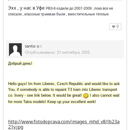
Эхх , у нас в Уфе
РВЗ-6 ездили до 2007-2009 , пока все не
трамваи были , вместительные тёплые
списали , классные
0
ianto
0
Опубликовано:
21 октября, 2015
Добрый день!
Hello guys! Im from Liberec, Czech Republic and would like to ask
You, if somebody is able to repaint T3 tram into Liberec transport
co. livery - see link below. It would be great!
I also cannot wait
for more Tatra models! Keep up your excellent work!
http://www.fotodoprava.com/images_mhd_v8/lb23a
21v.jpg