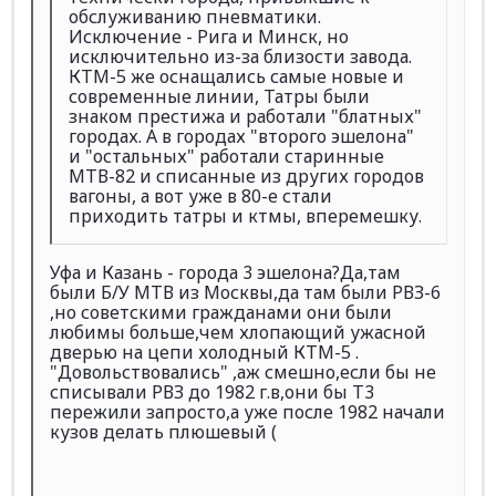
обслуживанию пневматики.
Исключение - Рига и Минск, но
исключительно из-за близости завода.
КТМ-5 же оснащались самые новые и
современные линии, Татры были
знаком престижа и работали "блатных"
городах. А в городах "второго эшелона"
и "остальных" работали старинные
МТВ-82 и списанные из других городов
вагоны, а вот уже в 80-е стали
приходить татры и ктмы, вперемешку.
Уфа и Казань - города 3 эшелона?Да,там
были Б/У МТВ из Москвы,да там были РВЗ-6
,но советскими гражданами они были
любимы больше,чем хлопающий ужасной
дверью на цепи холодный КТМ-5 .
"Довольствовались" ,аж смешно,если бы не
списывали РВЗ до 1982 г.в,они бы Т3
пережили запросто,а уже после 1982 начали
кузов делать плюшевый (