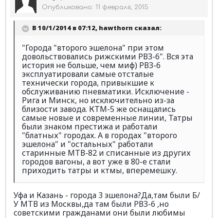
Опубликовано:
11 февраля, 2015
В 10/1/2014 в 07:12, hawthorn сказал:
"Города "второго эшелона" при этом
довольствовались рижскими РВЗ-6". Вся эта
история не больше, чем миф) РВЗ-6
эксплуатировали самые отсталые
технически города, привыкшие к
обслуживанию пневматики. Исключение -
Рига и Минск, но исключительно из-за
близости завода. КТМ-5 же оснащались
самые новые и современные линии, Татры
были знаком престижа и работали
"блатных" городах. А в городах "второго
эшелона" и "остальных" работали
старинные МТВ-82 и списанные из других
городов вагоны, а вот уже в 80-е стали
приходить татры и ктмы, вперемешку.
Уфа и Казань - города 3 эшелона?Да,там были Б/
У МТВ из Москвы,да там были РВЗ-6 ,но
советскими гражданами они были любимы