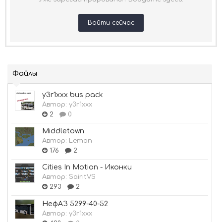
Войти сейчас
Файлы
y3r1xxx bus pack
Автор:
y3r1xxx
2
0
Middletown
Автор:
Lemon
176
2
Cities In Motion - Иконки
Автор:
SairitVS
293
2
НефАЗ 5299-40-52
Автор:
y3r1xxx