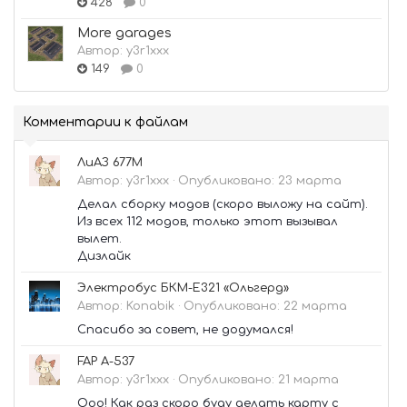
428
0
More garages
Автор:
y3r1xxx
149
0
Комментарии к файлам
ЛиАЗ 677М
Автор:
y3r1xxx
·
Опубликовано:
23 марта
Делал сборку модов (скоро выложу на сайт).
Из всех 112 модов, только этот вызывал
вылет.
Дизлайк
Электробус БКМ-Е321 «Ольгерд»
Автор:
Konabik
·
Опубликовано:
22 марта
Спасибо за совет, не додумался!
FAP A-537
Автор:
y3r1xxx
·
Опубликовано:
21 марта
Ооо! Как раз скоро буду делать карту с