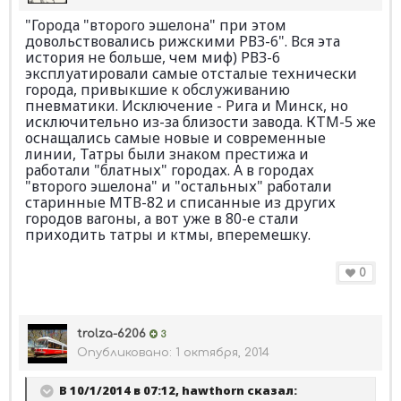
"Города "второго эшелона" при этом
довольствовались рижскими РВЗ-6". Вся эта
история не больше, чем миф) РВЗ-6
эксплуатировали самые отсталые технически
города, привыкшие к обслуживанию
пневматики. Исключение - Рига и Минск, но
исключительно из-за близости завода. КТМ-5 же
оснащались самые новые и современные
линии, Татры были знаком престижа и
работали "блатных" городах. А в городах
"второго эшелона" и "остальных" работали
старинные МТВ-82 и списанные из других
городов вагоны, а вот уже в 80-е стали
приходить татры и ктмы, вперемешку.
0
trolza-6206
3
Опубликовано:
1 октября, 2014
В 10/1/2014 в 07:12, hawthorn сказал: