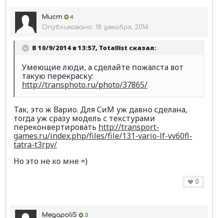
Мист
4
Опубликовано:
18 декабря, 2014
В 10/9/2014 в 13:57, Totallist сказал:
Умеющие люди, а сделайте пожалста вот
такую перекраску:
http://transphoto.ru/photo/37865/
Так, это ж Варио. Для СиМ уж давно сделана,
тогда уж сразу модель с текстурами
переконвертировать
http://transport-
games.ru/index.php/files/file/131-vario-lf-vv60fl-
tatra-t3rpv/
Но это не ко мне =)
0
MegapoliS
3