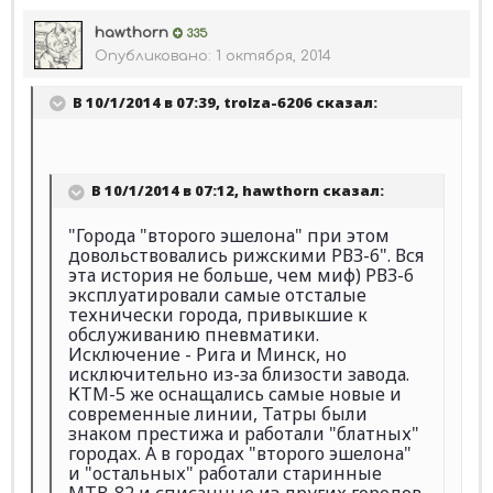
hawthorn
335
Опубликовано:
1 октября, 2014
В 10/1/2014 в 07:39, trolza-6206 сказал:
В 10/1/2014 в 07:12, hawthorn сказал:
"Города "второго эшелона" при этом
довольствовались рижскими РВЗ-6". Вся
эта история не больше, чем миф) РВЗ-6
эксплуатировали самые отсталые
технически города, привыкшие к
обслуживанию пневматики.
Исключение - Рига и Минск, но
исключительно из-за близости завода.
КТМ-5 же оснащались самые новые и
современные линии, Татры были
знаком престижа и работали "блатных"
городах. А в городах "второго эшелона"
и "остальных" работали старинные
МТВ-82 и списанные из других городов