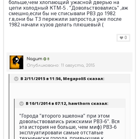
больше,чем хлопающий ужасной дверью на
цепи холодный КТМ-5 . "Довольствовались" ,аж
смешно,если бы не списывали РВЗ до 1982
г.в,они бы Т3 пережили запросто,а уже после
1982 начали кузов делать плюшевый (
0
Nagum
8
Опубликовано:
11 августа, 2015
В 2/11/2015 в 11:56, MegapoliS сказал:
В 10/1/2014 в 07:12, hawthorn сказал:
"Города "второго эшелона" при этом
довольствовались рижскими РВЗ-6". Вся
эта история не больше, чем миф) РВЗ-6
эксплуатировали самые отсталые
технически города, привыкшие к