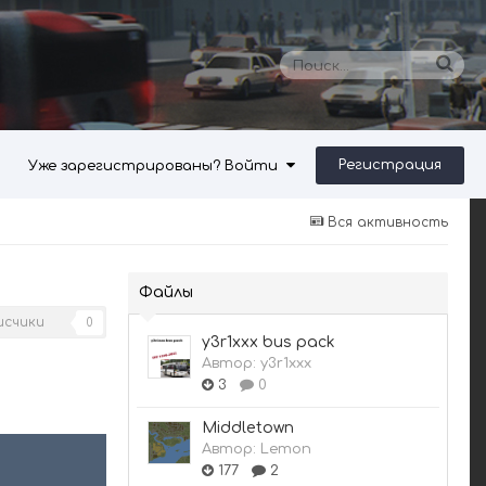
Регистрация
Уже зарегистрированы? Войти
Вся активность
Файлы
исчики
0
y3r1xxx bus pack
Автор:
y3r1xxx
3
0
Middletown
Автор:
Lemon
177
2