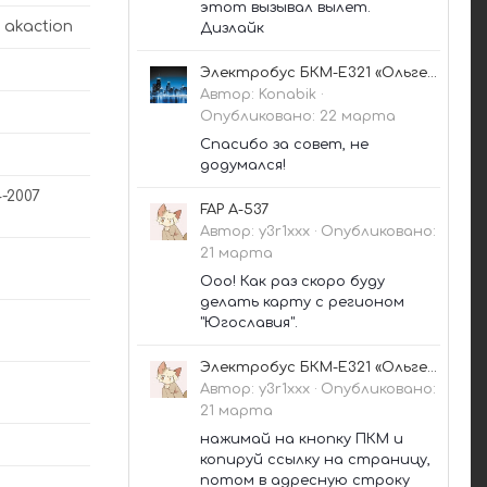
этот вызывал вылет.
 akaction
Дизлайк
Электробус БКМ-Е321 «Ольгерд»
Автор:
Konabik
·
Опубликовано:
22 марта
Спасибо за совет, не
додумался!
4-2007
FAP A-537
Автор:
y3r1xxx
·
Опубликовано:
21 марта
Ооо! Как раз скоро буду
делать карту с регионом
"Югославия".
Электробус БКМ-Е321 «Ольгерд»
Автор:
y3r1xxx
·
Опубликовано:
21 марта
нажимай на кнопку ПКМ и
копируй ссылку на страницу,
потом в адресную строку