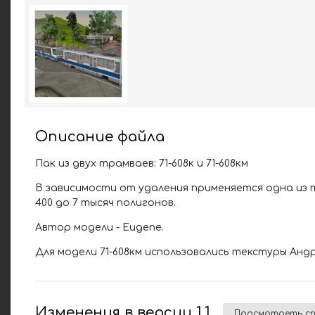
Описание файла
Пак из двух трамваев: 71-608к и 71-608км
В зависимости от удаления применяется одна из
400 до 7 тысяч полигонов.
Автор модели - Eugene.
Для модели 71-608км использовались текстуры Анд
Изменения в версии
1.1
Просмотреть сп