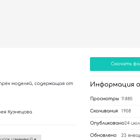
Скачать фа
Информация о
 трёх моделей, содержащая от
Просмотры
11 880
Скачивания
1 908
рея Кузнецова
Опубликовано
24 июл
Обновлено
23 январ
исок изменений