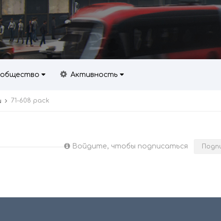
общество
Активность
71-608 pack
и
Войдите, чтобы подписаться
Подп