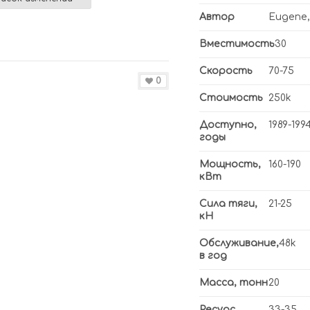
Автор
Eugene,
Вместимость
30
Скорость
70-75
0
Стоимость
250k
Доступно,
1989-199
годы
Мощность,
160-190
кВт
Сила тяги,
21-25
кН
Обслуживание,
48k
в год
Масса, тонн
20
Ресурс
33-35