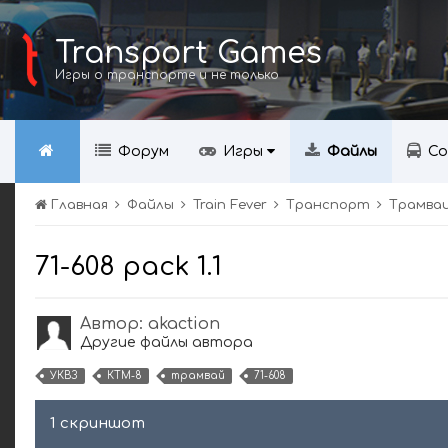
Transport Games
Игры о транспорте и не только
Форум
Игры
Файлы
Со
Главная
Файлы
Train Fever
Транспорт
Трамва
71-608 pack 1.1
Автор:
akaction
Другие файлы автора
УКВЗ
КТМ-8
трамвай
71-608
1 скриншот