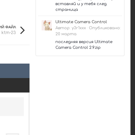
вставляй и у тебя след.
страница
Ultimate Camera Control
Й ФАЙЛ
Автор:
y3r1xxx
·
Опубликовано:
ktm-23
20 марта
последняя версия Ultimate
Camera Control 2.9.zip