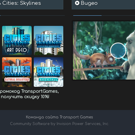
Cities: Skylines
Видео
промокод
TransportGames
,
 получить
скидку 10%
!
Команда сайта Transport Games
Community Software by Invision Power Services, Inc.