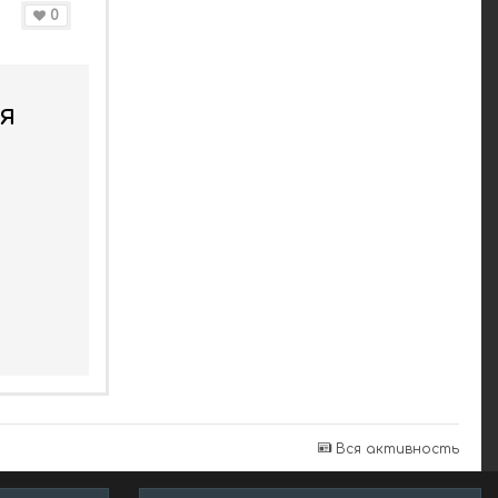
0
я
Вся активность