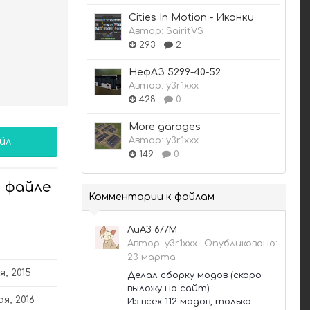
Cities In Motion - Иконки
Автор:
SairitVS
293
2
НефАЗ 5299-40-52
Автор:
y3r1xxx
428
0
More garages
Автор:
y3r1xxx
йл
149
0
 файле
Комментарии к файлам
ЛиАЗ 677М
Автор:
y3r1xxx
·
Опубликовано:
23 марта
я, 2015
Делал сборку модов (скоро
выложу на сайт).
я, 2016
Из всех 112 модов, только