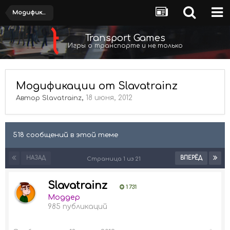
Модификации
Transport Games
Игры о транспорте и не только
Модификации от Slavatrainz
,
18 июня, 2012
Автор
Slavatrainz
518 сообщений в этой теме
НАЗАД
ВПЕРЁД
Страница 1 из 21
Slavatrainz
1 731
Моддер
985 публикаций