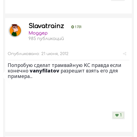
Slavatrainz
1 731
Моддер
985 публикаций
Опубликовано:
21 июня, 2012
Попробую сделат трамвайную КС правда если
конечно
vanyfilatov
разрешит взять его для
примера...
1