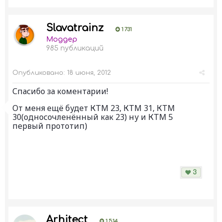
Slavatrainz
1 731
Моддер
985 публикаций
Опубликовано:
18 июня, 2012
Спасибо за коментарии!
От меня ещё будет КТМ 23, КТМ 31, КТМ
30(односочленённый как 23) ну и КТМ 5
первый прототип)
3
Arhitect
1 514