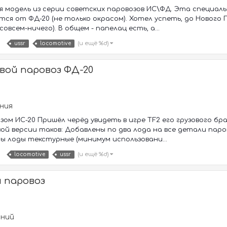
 модель из серии советских паровозов ИС\ФД. Эта специаль
ся от ФД-20 (не только окрасом). Хотел успеть, до Нового Го
совсем-ничего). В общем - папелац есть, а...
(и ещё %d)
ussr
locomotive
вой паровоз ФД-20
ания
зом ИС-20 Пришёл черёд увидеть в игре TF2 его грузового бра
вой версии таков: Добавлены по два лода на все детали паро
ны лоды текстурные (минимум использовани...
(и ещё %d)
locomotive
ussr
 паровоз
аний