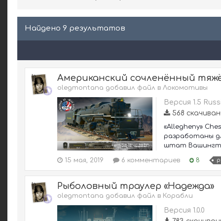
Найдено 9 результатов
Американский сочленённый тяж
olegmontana добавил файл в
Локомотивы
Версия 1.5 Russ
568 скачиван
«Allegheny» Ch
разработаны дл
штат Вашингтон
15 мая, 2019
6 комментариев
8
p
Рыболовный траулер «Надежда»
olegmontana добавил файл в
Корабли
Версия 1.0.0