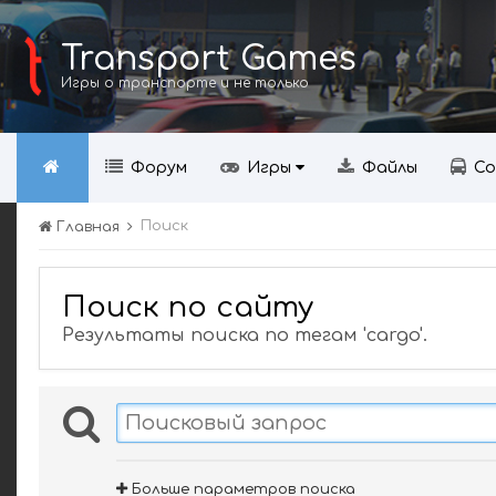
Transport Games
Игры о транспорте и не только
Форум
Игры
Файлы
Со
Поиск
Главная
Поиск по сайту
Результаты поиска по тегам 'cargo'.
Больше параметров поиска