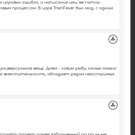
х игровых ошибок, и написания ими же патча-
вым процессом. В игре TrainFever был мод, с одним
ниверсальная вещь. Днём - ловим рыбу, ночью можно
шую вместительность, обладает рядом неоспоримых
й поднять проект ранее заброшенный по причине