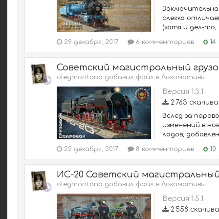
Заключительная
слегка отличает
(хотя и дел-то, 
29 декабря, 2017
6 комментариев
14
Советский магистральный грузо
olegmontana добавил файл в
Локомотивы
Версия 1.3.1
2 763 скачив
Вслед за парово
изменений в но
лодов, добавле
22 декабря, 2017
8 комментариев
10
ИС-20 Советский магистральный
olegmontana добавил файл в
Локомотивы
Версия 1.5.1
2 558 скачив