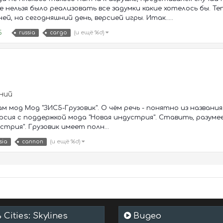
е нельзя было реализовать все задумки какие хотелось бы. 
ей, на сегодняшний день, версией игры. Итак.....
5
(и ещё %d)
russia
cargo
аний
 мод Мод "ЗИС5-Грузовик". О чём речь - понятно из названия.
рсия с поддержкой мода "Новая индустрия". Ставить, разуме
стрия". Грузовик имеет полн...
(и ещё %d)
sia
cannon
Cities: Skylines
Видео