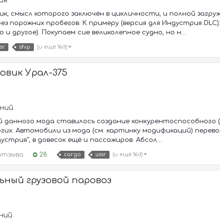
ия
ик, смысл которого заключён в цикличности, и полной загруж
ез порожних пробегов. К примеру (версия для Индустрия DLC
 и другое). Покупаем сие великолепное судно, но н...
(и ещё %d)
sr
ship
овик Урал-375
аний
й данного мода ставилось создание конкурентоспособного (п
огих. Автомобили из мода (см. картинку модификаций) перево
устрия", в довесок ещё и пассажиров. Абсол...
отзыва
28
(и ещё %d)
cargo
ussr
ьный грузовой паровоз
аний