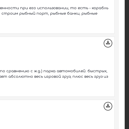
енности при его использовании, то есть - корабль
): строим рыбный порт, рыбные банки, рыбные
о сравнению с ж.д.) парка автомобилей: быстрых,
зят абсолютно весь игровой груз, плюс весь груз из