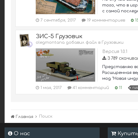
того, что в игр
с самой последн
7 сентября, 2017
19 комментариев
1
ЗИС-5 Грузовик
olegmontana добавил файл в
Грузовики
Версия 1.0.1
3 789 скачив
Представляю вам
Расширенная ве
мод "Новая инду
1 мая, 2017
41 комментарий
11
rus
Поиск
Главная
О нас
Купить 