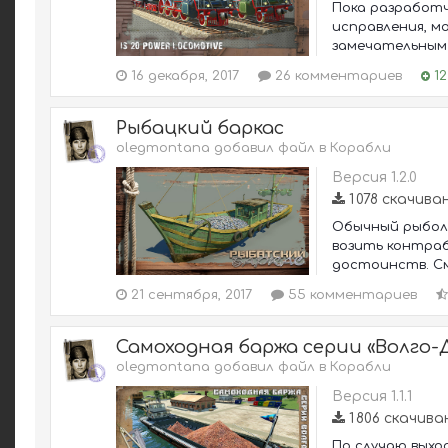
Пока разработч
исправления, мо
замечательным с
16 декабря, 2017
26 комментариев
12
Рыбацкий баркас
olegmontana добавил файл в
Корабли
Версия 1.2.0
1 078 скачива
Обычный рыболо
возить контраб
достоинств. См
21 сентября, 2017
55 комментариев
Самоходная баржа серии «Волго-
olegmontana добавил файл в
Корабли
Версия 1.1.1
1 806 скачива
По случаю выхо