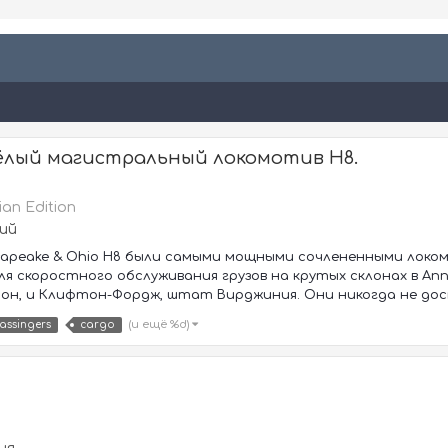
ёлый магистральный локомотив H8.
ian Edition
ий
esapeake & Ohio H8 были самыми мощными сочлененными локо
я скоростного обслуживания грузов на крутых склонах в Апп
, и Клифтон-Фордж, штат Вирджиния. Они никогда не дост
(и ещё %d)
assingers
cargo