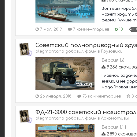
783 скачиван
Вот вам корабл
может ходить б
фермы (лучше то
7 мая, 2019
7 комментариев
10
us
Советский полноприводный груз
olegmontana добавил файл в
Грузовики
Версия 1.8
9 256 скачив
Главной задаче
ёмких, и не дор
мода "Новая инд
26 января, 2018
78 комментариев
3 
ФД-21-3000 советский магистрал
olegmontana добавил файл в
Локомотивы
Версия 1.1.1
2 890 скачив