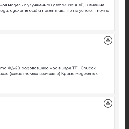
ная модель с улучшенной детализацией, и внешне
да, сделать ещё и памятник... но не успею... точно
та ФД-20, радовавшего нас в игре TF1. Список
воза (какие только возможно) Кроме модельных