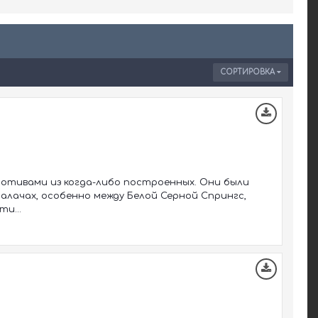
СОРТИРОВКА
мотивами из когда-либо построенных. Они были
алачах, особенно между Белой Серной Спрингс,
и...