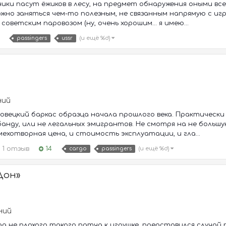
ики пасут ёжиков в лесу, на предмет обнаружения оными все
жно заняться чем-то полезным, не связанным напрямую с игро
оветским паровозом (ну, очень хорошим... я имею...
(и ещё %d)
passingers
ussr
ний
вецкий баркас образца начала прошлого века. Практически у
анду, или не легальных эмигрантов. Не смотря на не боль
ехотворная цена, и стоимость эксплуатации, и гла...
1 отзыв
14
(и ещё %d)
cargo
passingers
Дон»
ний
да не плохого такого патча к игрушке, представился случа