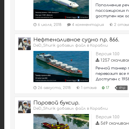
Пополнение реч
пассажирских пе
доступен как ас
6 июля, 2018
4 комментария
2 отзы
Нефтеналивное судно пр. 866.
DeD_Shurik добавил файл в
Корабли
Версия 1.0.0
1 257 скачив
Речной танкер п
перевозит все 
Доступен с 1958
26 августа, 2018
1 отзыв
17
ship
Паровой буксир.
DeD_Shurik добавил файл в
Корабли
Версия 1.0.0
569 скачиван