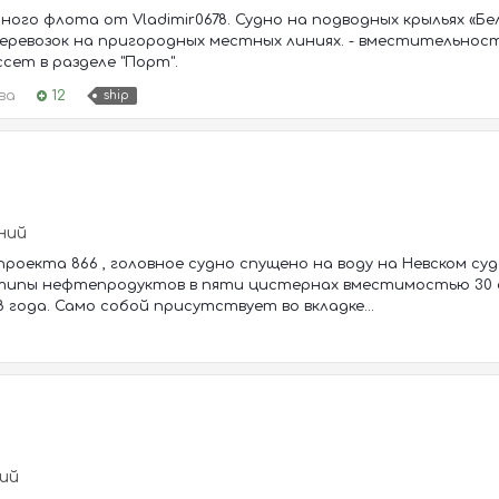
ного флота от Vladimir0678. Судно на подводных крыльях «Бе
ревозок на пригородных местных линиях. - вместительность 1
сет в разделе "Порт".
ва
12
ship
аний
роекта 866 , головное судно спущено на воду на Невском суд
типы нефтепродуктов в пяти цистернах вместимостью 30 ед
 года. Само собой присутствует во вкладке...
ий