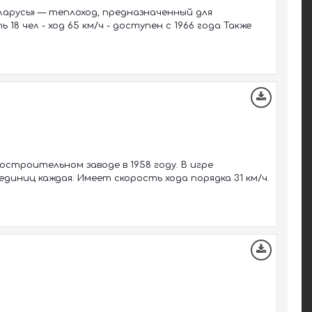
ларусь» — теплоход, предназначенный для
8 чел - ход 65 км/ч - доступен с 1966 года Также
остроительном заводе в 1958 году. В игре
иниц каждая. Имеет скорость хода порядка 31 км/ч.