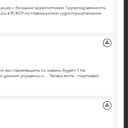
 линиях с большим грузопотоком. Грузоподъемность
лись в РСФСР на Навашинском судостроительном
то его перемещать по гавани будет ? На
 данном упущении и ... Теперь есть : портовый