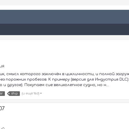
ия
ик, смысл которого заключён в цикличности, и полной загруж
ез порожних пробегов. К примеру (версия для Индустрия DLC
 и другое). Покупаем сие великолепное судно, но н...
(и ещё %d)
sr
ship
07