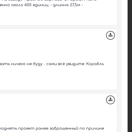
нно около 400 единиц. - длинна 27,5м -
ать ничего не буду... сами всё увидите. Корабль
й поднять проект ранее заброшенный по причине