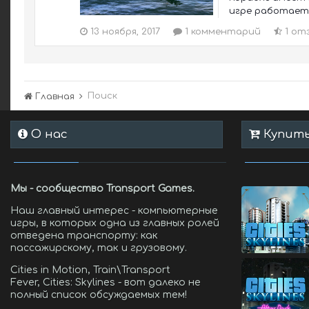
игре работает 
13 ноября, 2017
1 комментарий
1 от
Поиск
Главная
О нас
Купить 
Мы - сообщество Transport Games.
Наш главный интерес - компьютерные
игры, в которых одна из главных ролей
отведена транспорту: как
пассажирскому, так и грузовому.
Cities in Motion, Train\Transport
Fever, Cities: Skylines - вот далеко не
полный список обсуждаемых тем!