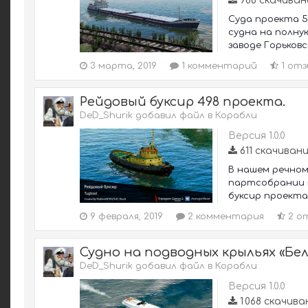
986 скачиван
Cуда проекта 5
судна на полну
заводе Горьковс
3 марта, 2019
1 комментарий
1 отз
Рейдовый буксир 498 проекта.
DeD_Shurik добавил файл в
Корабли
Версия 1.0.0
611 скачиван
В нашем речном
партсобрании в
буксир проекта 
9 февраля, 2019
2 комментария
2 о
Судно на подводных крыльях «Бел
DeD_Shurik добавил файл в
Корабли
Версия 1.0.0
1 068 скачива