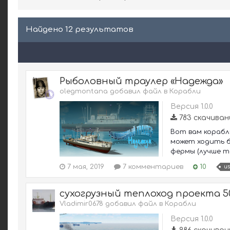
Найдено 12 результатов
Рыболовный траулер «Надежда»
olegmontana добавил файл в
Корабли
Версия 1.0.0
783 скачиван
Вот вам корабл
может ходить б
фермы (лучше то
7 мая, 2019
7 комментариев
10
us
сухогрузный теплоход проекта 5
Vladimir0678 добавил файл в
Корабли
Версия 1.0.0