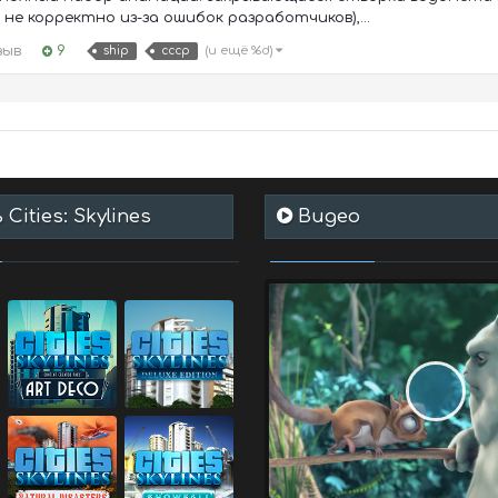
не корректно из-за ошибок разработчиков),...
зыв
9
(и ещё %d)
ship
ссср
Cities: Skylines
Видео