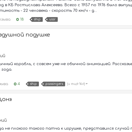
 в КБ Ростислава Алексеева. Всего с 1957 по 1976 было выпуще
мость - 22 человека - скорость 70 км/ч - д...
тзыва
18
ship
ussr
здушной подушке
ний
ычный корабль, с совсем уже не обычной анимацией. Рассказыв
 года.
зыва
4
(и ещё %d)
ship
passingers
Дон»
ний
да не плохого такого патча к игрушке, представился случа