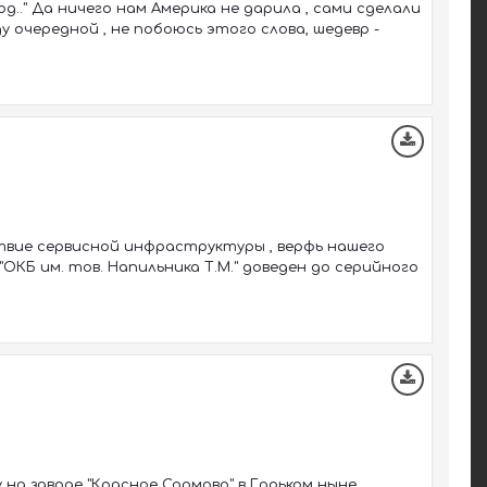
од.." Да ничего нам Америка не дарила , сами сделали
у очередной , не побоюсь этого слова, шедевр -
твие сервисной инфраструктуры , верфь нашего
"ОКБ им. тов. Напильника Т.М." доведен до серийного
 на заводе "Красное Сормово" в Горьком ныне