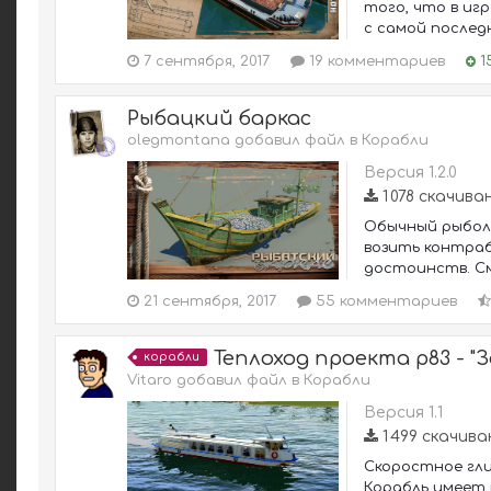
того, что в игр
с самой последн
7 сентября, 2017
19 комментариев
1
Рыбацкий баркас
olegmontana добавил файл в
Корабли
Версия 1.2.0
1 078 скачива
Обычный рыболо
возить контраб
достоинств. См
21 сентября, 2017
55 комментариев
Теплоход проекта р83 - "З
корабли
Vitaro добавил файл в
Корабли
Версия 1.1
1 499 скачив
Скоростное гли
Корабль имеет 