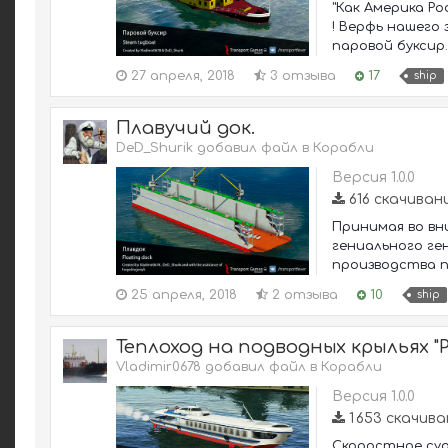
"Как Америка Ро
! Верфь нашего 
паровой буксир. 
27 апреля, 2018
3 отзыва
17
ship
Плавучий док.
DeD_Shurik добавил файл в
Корабли
Версия 1.0.0
616 скачиван
Принимая во вн
гениального ген
производства пл
25 апреля, 2018
2 отзыва
10
ship
Теплоход на подводных крыльях "
Vladimir0678 добавил файл в
Корабли
Версия 1.0.0
1 653 скачив
Скоростное судн