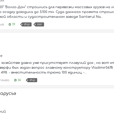
ий
07 "Волго-Дон" строились для перевозки массовых грузов на
ю осадку доходила до 5100 тн. Суда данного проекта строи
кой области и судостроительном заводе Santierul Na...
ыв
19
ship
sssr
ие
 хозяйстве давно уже присутствует плавучий док , но вот к
ерфи был задан вопрос главному конструктору Vladimir0678 о
498. - вместительность трюма 100 единиц, -...
тзыва
14
ship
арусь»
ний