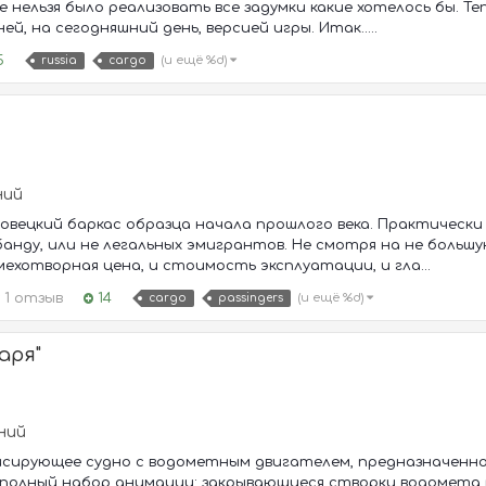
е нельзя было реализовать все задумки какие хотелось бы. 
ей, на сегодняшний день, версией игры. Итак.....
5
(и ещё %d)
russia
cargo
ний
вецкий баркас образца начала прошлого века. Практически у
анду, или не легальных эмигрантов. Не смотря на не боль
ехотворная цена, и стоимость эксплуатации, и гла...
1 отзыв
14
(и ещё %d)
cargo
passingers
аря"
аний
сирующее судно с водометным двигателем, предназначенное
полный набор анимации: закрывающиеся створки водомета п