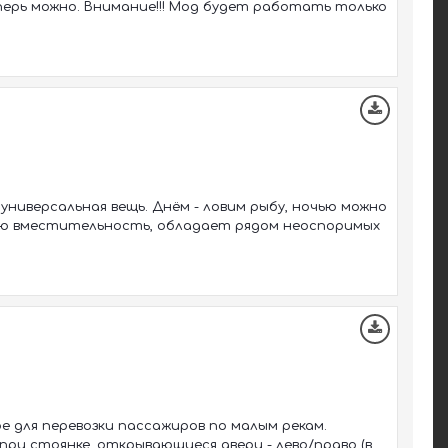
Теперь можно. Внимание!!! Мод будет работать только
ниверсальная вещь. Днём - ловим рыбу, ночью можно
шую вместительность, обладает рядом неоспоримых
 для перевозки пассажиров по малым рекам.
ри стоянке, открывающиеся двери - лево/право (в