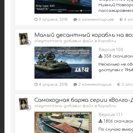
Нижний Новгород
пассажировмести
9 апреля, 2018
6 комментариев
4 о
Малый десантный корабль на во
olegmontana добавил файл в
Корабли
Версия 1.0.0
358 скачива
Несколько не об
доступен с 1964
4 апреля, 2018
2 комментария
2 от
Самоходная баржа серии «Волго-
olegmontana добавил файл в
Корабли
Версия 1.1.1
1 806 скачива
По случаю выхо