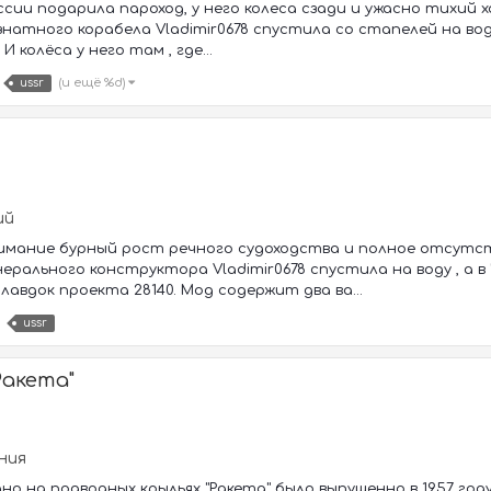
ссии подарила пароход, у него колеса сзади и ужасно тихий х
знатного корабела Vladimir0678 спустила со стапелей на вод
И колёса у него там , где...
(и ещё %d)
ussr
ий
имание бурный рост речного судоходства и полное отсутс
ерального конструктора Vladimir0678 спустила на воду , а в 
авдок проекта 28140. Мод содержит два ва...
ussr
Ракета"
ания
о на подводных крыльях "Ракета" было выпушенно в 1957 году