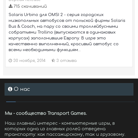
715 скачиваний
Solaris Urbino для OMSI 2 - серия городских
низкопольных автобусов от польской фирмы Solaris
Bus & Coach, на пару со своими троллейбусными
собратьями Trollino (выпускаются в одинаковых
корпусах) заполонившие Европу. В игре это
качественно выполненный, красивый автобус со
всеми необходимыми функциям...
30 ноября, 2014
3 отзыва
О нас
Мы - сообщество Transport Games.
Наш главный интерес - компьютерные игры, в
которых одна из главных ролей отведена
транспорту: как пассажирскому, так и грузовому.