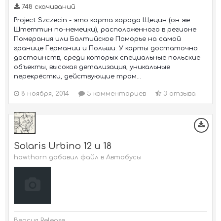
748 скачиваний
Project Szczecin - это карта города Щецин (он же
Штеттин по-немецки), расположенного в регионе
Померания или Балтийское Поморье на самой
границе Германии и Польши. У карты достаточно
достоинств, среди которых специальные польские
объекты, высокая детализация, уникальные
перекрёстки, действующие трам...
8 ноября, 2014
5 комментариев
3 отзыва
Solaris Urbino 12 и 18
hawthorn добавил файл в
Автобусы
Версия Release