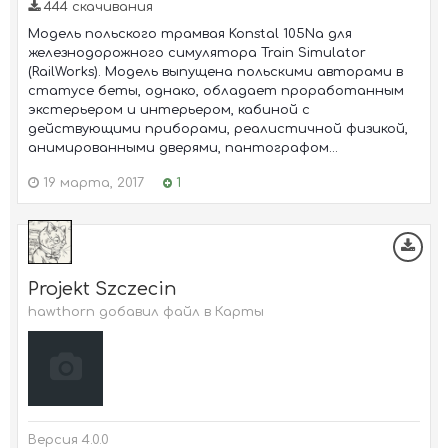
444 скачивания
Модель польского трамвая Konstal 105Na для
железнодорожного симулятора Train Simulator
(RailWorks). Модель выпущена польскими авторами в
статусе беты, однако, обладает проработанным
экстерьером и интерьером, кабиной с
действующими приборами, реалистичной физикой,
анимированными дверями, пантографом...
19 марта, 2017
1
Projekt Szczecin
hawthorn добавил файл в
Карты
Версия 4.0.0