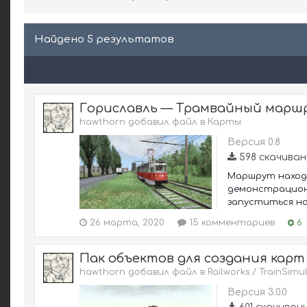
Найдено 5 результатов
Гориславль — Трамвайный марш
hawthorn добавил файл в
Карты
Версия 0.8
598 скачиван
Маршрут находи
демонстрационн
запуститься на 
26 марта, 2020
15 комментариев
6
Пак объектов для создания карт
hawthorn добавил файл в
Railworks / TrainSimu
Версия 3.0.0