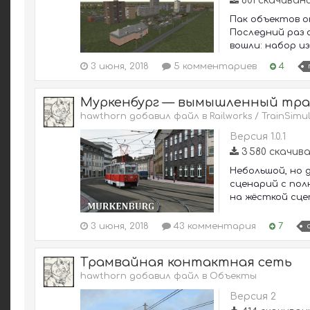
601 скачиван
Пак объектов о
Последний раз 
вошли: набор из
3 июня, 2018
5 комментариев
4
Муркенбург — вымышленный тр
hawthorn добавил файл в
Railworks / TrainSimu
Версия 1.0.1
3 580 скачив
Небольшой, но 
сценарий с полн
на жёсткой сцеп
3 июня, 2018
43 комментария
7
Трамвайная контактная сеть
hawthorn добавил файл в
Объекты
Версия 2