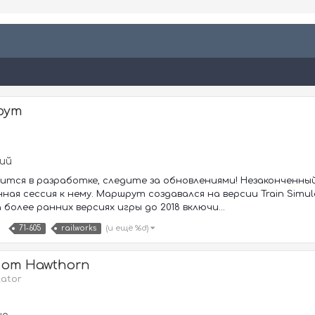
рут
ий
тся в разработке, следите за обновлениями! Незаконченн
ая сессия к нему. Маршрут создавался на версии Train Simul
более ранних версиях игры до 2018 включи...
(и ещё %d)
71-605
railworks
 от Hawthorn
lator