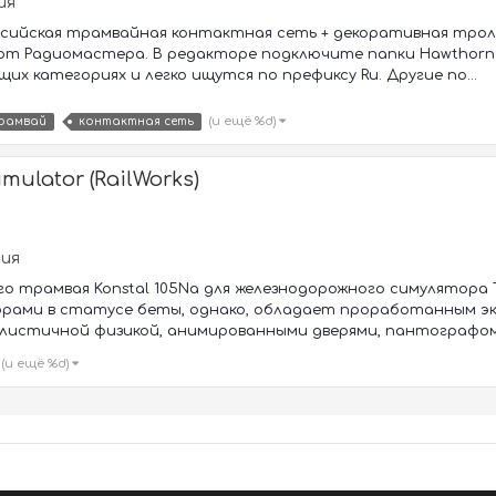
ия
ссийская трамвайная контактная сеть + декоративная трол
от Радиомастера. В редакторе подключите папки Hawthorn 
х категориях и легко ищутся по префиксу Ru. Другие по...
(и ещё %d)
рамвай
контактная сеть
mulator (RailWorks)
ния
о трамвая Konstal 105Na для железнодорожного симулятора Tra
орами в статусе беты, однако, обладает проработанным э
листичной физикой, анимированными дверями, пантографом.
(и ещё %d)