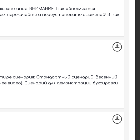
указано иное. ВНИМАНИЕ: Пак обновляется.
ее, перекачайте и переустановите с заменой! В пак
четыре сценария: Стандартный сценарий. Весенний
мнее видео). Сценарий для демонстрации буксировки