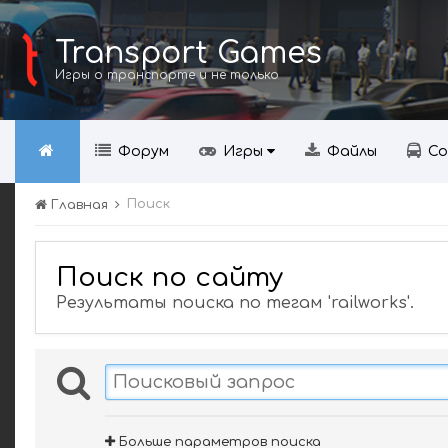
Transport Games
Игры о транспорте и не только
Форум
Игры
Файлы
Со
Поиск
Главная
Поиск по сайту
Результаты поиска по тегам 'railworks'.
Больше параметров поиска