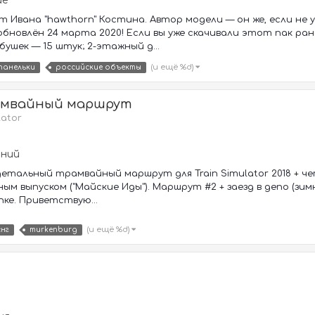
ие
т Ивана "hawthorn" Костина. Автор модели — он же, если не 
обновлён 24 марта 2020! Если вы уже скачивали этот пак ран
бушек — 15 штук; 2-этажный д...
(и ещё %d)
панельки
российские объекты
амвайный маршрут
lator
аний
детальный трамвайный маршрут для Train Simulator 2018 + 
ым выпуском ("Майские Иды"). Маршрут #2 + заезд в депо (зи
ке. Приветствую...
(и ещё %d)
снг
murkenburg