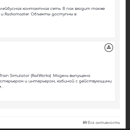
лейбусная контактная сеть. В пак входит также
и Radiomaster. Объекты доступны в
in Simulator (RailWorks). Модель выпущена
кстерьером и интерьером, кабиной с действующими
..
Вся активность