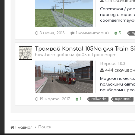
414 скачиван
Советская / ро
провод и трос 
соответствующи
3 июня, 2018
1 комментарий
5
т
Трамвай Konstal 105Na для Train Si
hawthorn добавил файл в
Транспорт
Версия 1.0.0
444 скачива
Модель польског
польскими авт
приборами, реа
19 марта, 2017
1
railworks
трамвай
Поиск
Главная