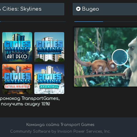
Cities: Skylines
Видео
промокод
TransportGames
,
 получить
скидку 10%
!
Команда сайта Transport Games
Community Software by Invision Power Services, Inc.