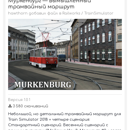
Муркенбург — вымышленный
трамвайный маршрут
hawthorn добавил файл в
Railworks / TrainSimulator
Версия 1.0.1
3 580 скачиваний
Небольшой, но детальный трамвайный маршрут для
Train Simulator 2018 + четыре сценария:
Стандартный сценарий. Весенний сценарий с