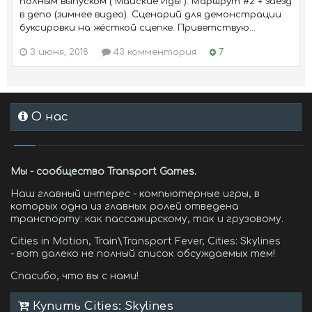
полным выпуском ("Майские Иды"). Маршрут #2 + заезд
в депо (зимнее видео). Сценарий для демонстрации
буксировки на жёсткой сцепке. Приветствую...
3 июня, 2018
43 комментария
7
О нас
Мы - сообщество Transport Games.
Наш главный интерес - компьютерные игры, в
которых одна из главных ролей отведена
транспорту: как пассажирскому, так и грузовому.
Cities in Motion, Train\Transport Fever, Cities: Skylines
- вот далеко не полный список обсуждаемых тем!
Спасибо, что вы с нами!
Купить Cities: Skylines