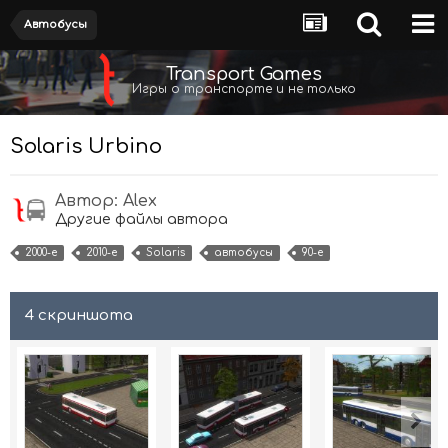
Автобусы
Transport Games
Игры о транспорте и не только
Solaris Urbino
Автор:
Alex
Другие файлы автора
2000-е
2010-е
Solaris
автобусы
90-е
4 скриншота