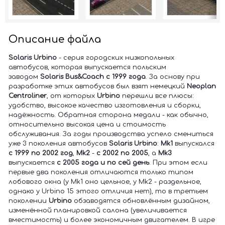
Описание файла
Solaris Urbino
- серия городских низкопольных
автобусов, которая выпускается польским
заводом
Solaris Bus&Coach
с 1999 года
. За основу при
разработке этих автобусов был взят немецкий
Neoplan
Centroliner
, от которых
Urbino
перешли все плюсы:
удобство, высокое качество изготовления и сборки,
надёжность. Обратная сторона медали - как обычно,
относительно высокая цена и стоимость
обслуживания. За годы производства успело смениться
уже 3 поколения автобусов
Solaris Urbino
:
Mk1
выпускался
с 1999 по 2002 год
,
Mk2
-
с 2002 по 2005
, а
Mk3
выпускается
с 2005 года и по сей день
. При этом если
первые два поколения отличаются только типом
лобового окна (у Mk1 оно цельное, у Mk2 - раздельное,
однако у Urbino 15 этого отличия нет), то в третьем
поколении
Urbino
обзаводятся обновлённым дизайном,
изменённой планировкой салона (увеличивается
вместимость) и более экономичным двигателем. В игре