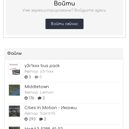
Войти
Уже зарегистрированы? Войдите здесь.
Войти сейчас
Файлы
y3r1xxx bus pack
Автор:
y3r1xxx
3
0
Middletown
Автор:
Lemon
176
2
Cities In Motion - Иконки
Автор:
SairitVS
293
2