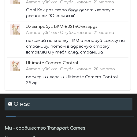
Автор:
y3r1xxx
·
Опубликовано:
21 марта
Ооо! Как раз скоро буду делать карту с
регионом "Югославия".
Электробус БКМ-Е321 «Ольгерд»
Автор:
y3r1xxx
·
Опубликовано:
21 марта
нажимай на кнопку ПКМ и копируй ссылку на
страницу, потом в адресную строку
вставляй и у тебя след. страница
Ultimate Camera Control
Автор:
y3r1xxx
·
Опубликовано:
20 марта
последняя версия Ultimate Camera Control
2.9.zip
О нас
Мы - сообщество Transport Games.