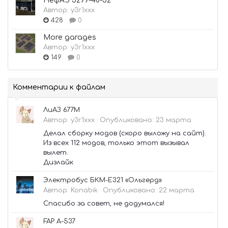
НефАЗ 5299-40-52
Автор:
y3r1xxx
428
0
More garages
Автор:
y3r1xxx
149
0
Комментарии к файлам
ЛиАЗ 677М
Автор:
y3r1xxx
·
Опубликовано:
23 марта
Делал сборку модов (скоро выложу на сайт).
Из всех 112 модов, только этот вызывал
вылет.
Дизлайк
Электробус БКМ-Е321 «Ольгерд»
Автор:
Konabik
·
Опубликовано:
22 марта
Спасибо за совет, не додумался!
FAP A-537