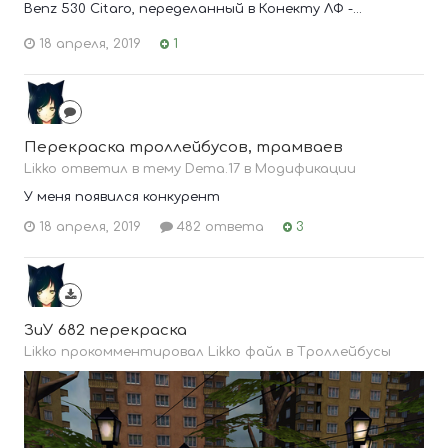
Benz 530 Citaro, переделанный в Конекту ЛФ -...
18 апреля, 2019
1
Перекраска троллейбусов, трамваев
Likko ответил в тему Dema.17 в
Модификации
У меня появился конкурент
18 апреля, 2019
482 ответа
3
ЗиУ 682 перекраска
Likko прокомментировал Likko файл в
Троллейбусы