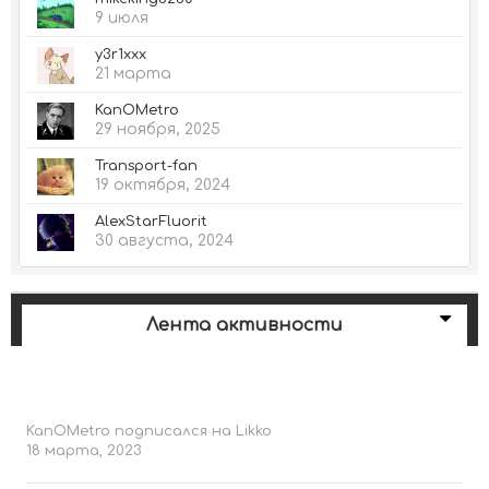
9 июля
y3r1xxx
21 марта
KanOMetro
29 ноября, 2025
Transport-fan
19 октября, 2024
AlexStarFluorit
30 августа, 2024
Лента активности
KanOMetro
подписался на
Likko
18 марта, 2023