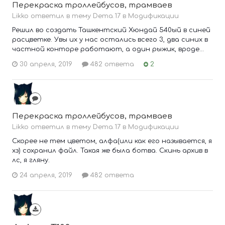
Перекраска троллейбусов, трамваев
Likko ответил в тему Dema.17 в
Модификации
Решил во создать Ташкентский Хюндай 540ый в синей
расцветке. Увы их у нас остались всего 3, два синих в
частной конторе работают, а один рыжик, вроде...
30 апреля, 2019
482 ответа
2
Перекраска троллейбусов, трамваев
Likko ответил в тему Dema.17 в
Модификации
Скорее не тем цветом, алфа(или как его называется, я
хз) сохранил файл. Такая же была ботва. Скинь архив в
лс, я гляну.
24 апреля, 2019
482 ответа