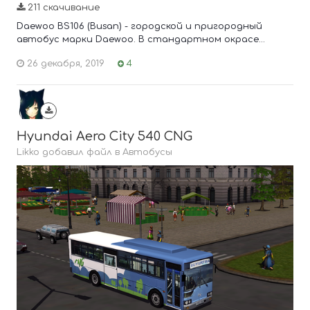
211 скачивание
Daewoo BS106 (Busan) - городской и пригородный
автобус марки Daewoo. В стандартном окрасе...
26 декабря, 2019
4
Hyundai Aero City 540 CNG
Likko добавил файл в
Автобусы