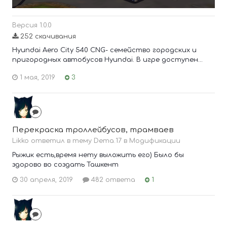
Версия 1.0.0
252 скачивания
Hyundai Aero City 540 CNG- семейство городских и
пригородных автобусов Hyundai. В игре доступен...
1 мая, 2019
3
Перекраска троллейбусов, трамваев
Likko ответил в тему Dema.17 в
Модификации
Рыжик есть,время нету выложить его) Было бы
здорово во создать Ташкент
30 апреля, 2019
482 ответа
1