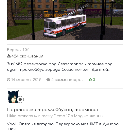
Версия 1.0.0
424 скачивания
ЗиУ 682 перекраска под Севастополь, точнее под
один троллейбус города Севастополя. Данный...
14 марта, 2019
4 комментария
3
Перекраска троллейбусов, трамваев
Likko ответил в тему Dema.17 в
Модификации
Ура!!! Опять я встрою! Перекраска маз 103Т в Днипро
Т103