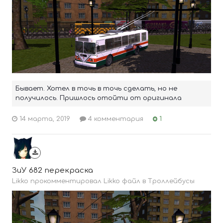
Бывает. Хотел в точь в точь сделать, но не
получилось. Пришлось отойти от оригинала
14 марта, 2019
4 комментария
1
ЗиУ 682 перекраска
Likko прокомментировал Likko файл в
Троллейбусы