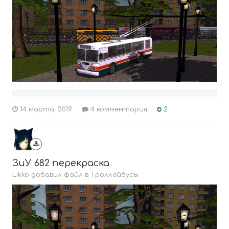
14 марта, 2019
4 комментария
2
ЗиУ 682 перекраска
Likko добавил файл в
Троллейбусы