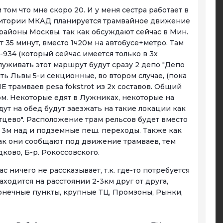
том что мне скоро 20. И у меня сестра работает в
рритории МКАД планируется трамвайное движение
районы Москвы, так как обсуждают сейчас в Мин.
 35 минут, вместо 1ч20м на автобусе+метро. Там
-934 (который сейчас имеется только в 3х
луживать этот маршрут будут сразу 2 депо "Депо
ить Львы 5-и секционные, во втором случае, (пока
Е трамваев pesa fokstrot из 2х составов. Общий
вом. Некоторые едят в Лужниках, некоторые на
дут на обед будут заезжать на такие локации как
ратцево". Расположение трам рельсов будет вместо
ие 3м над и подземные пеш. переходы. Также как
как они сообщают под движение трамваев, тем
ково, Б-р. Рокоссовского.
с ничего не рассказывает, т.к. где-то потребуется
аходится на расстоянии 2-3км друг от друга,
 конечные пункты, крупные ТЦ, Промзоны, Рынки,