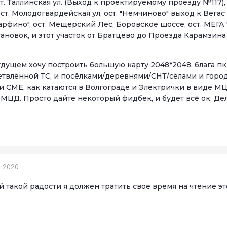
ост. Таллинская ул. (Выход к проектируемому проезду №117)
ост. Молодогвардейская ул, ост. "Немчиново" выход к Вегас 
фино", ост. Мещерский Лес, Боровское шоссе, ост. МЕГА 
становок, и этот участок от Братцево до Проезда Карамзина
 будущем хочу построить большую карту 2048*2048, блага пк
твлённой ТС, и посёлками/деревнями/СНТ/сёлами и города
и СМЕ, как катаются в Волгограде и Электрички в виде М
 МЦД. Просто дайте некоторый фидбек, и будет всё ок. Де
, 2020
ой такой радости я должен тратить свое время на чтение э