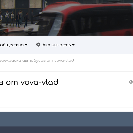
общество
Активность
ерекраски автобусов от vova-vlad
 от vova-vlad