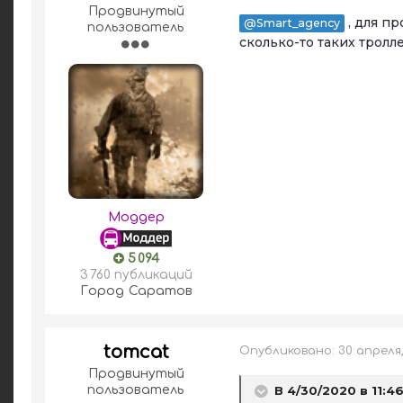
Продвинутый
, для пр
@Smart_agency
пользователь
сколько-то таких тролл
Моддер
5 094
3 760 публикаций
Город
Саратов
tomcat
Опубликовано:
30 апреля
Продвинутый
пользователь
В 4/30/2020 в 11:4