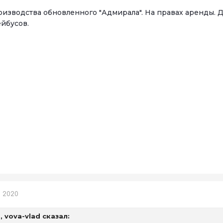
оизводства обновленного "Адмирала". На правах аренды. Д
ейбусов.
, 2020
6,
vova-vlad
сказал: