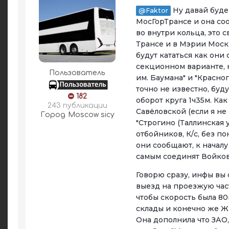
Ну давай будем
@Faktor
МосГорТрансе и она со
во внутри кольца, это 
Трансе и в Мэрии Москв
будут кататься как они
секционном варианте, н
Пользователь
им. Баумана" и "Красно
точно не известно, буд
182
оборот круга 1ч35м. Ка
243 публикации
Савёловской (если я не
Город
Moscow sicy
"Строгино (Таллинская 
отбойников, К/с, без п
они сообщают, к начал
самым соединят Войков
Говорю сразу, инфы вы с
выезд на проезжую част
чтобы скорость была 80
склады и конечно же Жи
Она дополнила что ЗАО