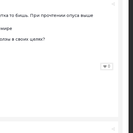
утка то бишь. При прочтении опуса выше
в мире
лзы в своих целях?
0