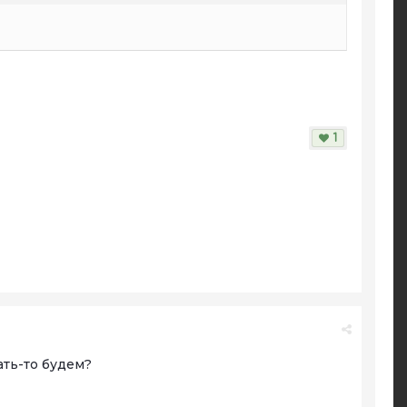
1
ать-то будем?