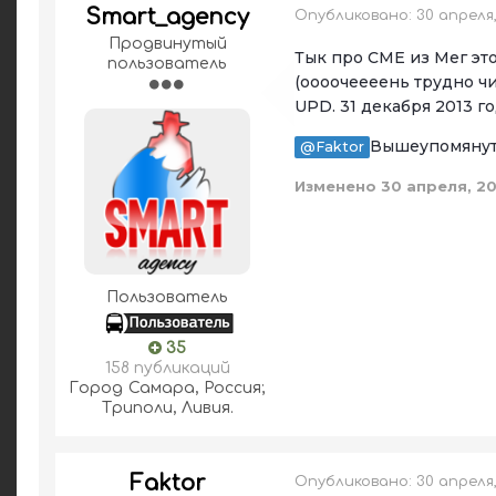
Smart_agency
Опубликовано:
30 апреля
Продвинутый
Тык про СМЕ из Мег эт
пользователь
(оооочеееень трудно чи
UPD. 31 декабря 2013 г
Вышеупомянуты
@Faktor
Изменено
30 апреля, 2
Пользователь
35
158 публикаций
Город
Самара, Россия;
Триполи, Ливия.
Faktor
Опубликовано:
30 апреля