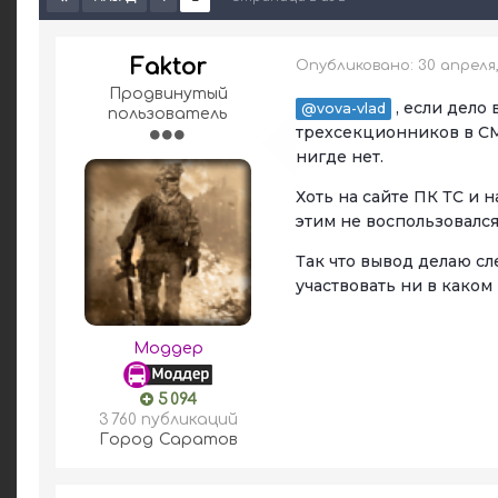
Faktor
Опубликовано:
30 апреля
Продвинутый
, если дело
@vova-vlad
пользователь
трехсекционников в СМ
нигде нет.
Хоть на сайте ПК ТС и 
этим не воспользовался
Так что вывод делаю сл
участвовать ни в каком 
Моддер
5 094
3 760 публикаций
Город
Саратов