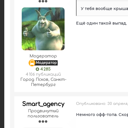
У тебя вообще крыша
Ещё один такой выпад,
Модератор
4 285
4 106 публикаций
Город
Псков, Санкт-
Петербург
Smart_agency
Опубликовано:
30 апреля
Продвинутый
Немного офф-топа. Скор
пользователь