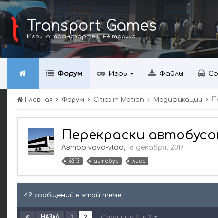
Transport Games
Игры о транспорте и не только
Форум
Игры
Файлы
Со
П
Главная
Форум
Cities in Motion
Модификации
Перекраски автобусов
Автор
vova-vlad
,
18 декабря, 2019
6213
автобус
лиаз
49 сообщений в этой теме
1
2
Страница 2 из 2
НАЗАД