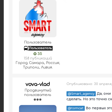
Пользователь
35
158 публикаций
Город
Самара, Россия;
Триполи, Ливия.
vova-vlad
Опубликовано:
30 апреля
Продвинутый
Да, они
@Smart_agency
пользователь
сделать. Но это точно с
Во первых это
@tomcat