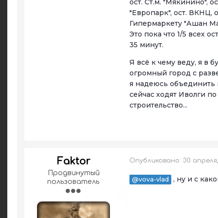
ост. Ст.м. "Мякинино", 
"Европарк", ост. ВКНЦ, 
Гипермаркету "Ашан Мар
Это пока что 1/5 всех о
35 минут.
Я всё к чему веду, я в
огромный город с разве
я надеюсь объединить 
сейчас ходят Иволги по
строительство...
Faktor
Опубликовано:
30 апреля
Продвинутый
, ну и с как
@vova-vlad
пользователь