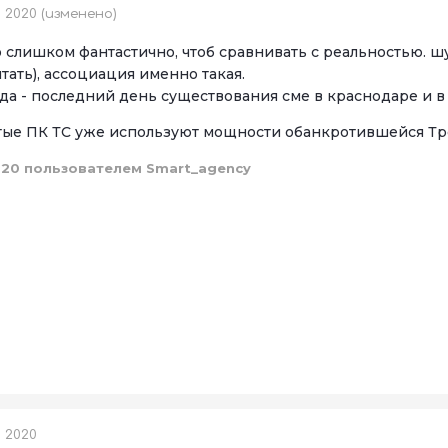
, 2020
(изменено)
о слишком фантастично, чтоб сравнивать с реальностью. ш
тать), ассоциация именно такая.
ода - последний день существования сме в краснодаре и 
е ПК ТС уже используют мощности обанкротившейся Тро
020
пользователем Smart_agency
, 2020