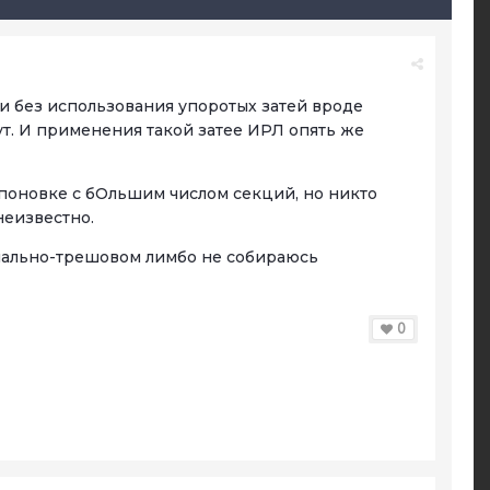
и и без использования упоротых затей вроде
т. И применения такой затее ИРЛ опять же
мпоновке с бОльшим числом секций, но никто
неизвестно.
 анально-трешовом лимбо не собираюсь
0