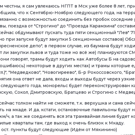
 честны, я сам увлекаюсь НГПТ в Мск уже более 8 лет, при 
общила, что к Сентябрю-Ноябрю следующего года, на те
связанно с возможностью соединить без пробок соседние 
ы, поездка от "Строгино" до "Проезда Карамзина" составит
 сейчас обдумывают пускать туда пяти секционный "Лев" 71
о при запуске будут закупки 5 секционных составов) Обс
пресненское депо", в первом случае, из баумана будут ход
ут ли закупки львов и туда тоже но всё же) планируются СМ
к они говорят, трамы будут ходить как Автобусы Б на садо
 ошибаюсь) некоторые в других местах) и трамы которые е
ул.)", "Медведково", "Новогиреево", Б-р Рокоссовского, "Б
онятия она ответ не дала, входы и выходы будут через узк
у следующего года, монорельс будет переконструирован 
скую, Сокол, Дмитровскую, Братцево и Строгино с Медвед
ейчас толком найти не сможете, т.к. верхушка и сама сейча
ь на мкаде. И да, кстати, остановочные павильоны будут н
км/ч, а так же соединять вся эта трамвайная линия будет
лые кварталы там, где выход к очень близок к Мкаду.
, ост. пункты будут следующие (Идём от Мякинино)