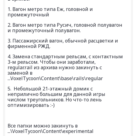
1. Вагон метро типа Еж, головной и
промежуточный
2. Вагон метро типа Русич, головной полувагон
и промежуточный полувагон.
3. Пассажирский вагон, обычной расцветки и
фирменной РЖД.
4. Замена стандартным рельсам, с контактным
3-м рельсом. Чтобы они заработали,
regular.rail из архива нужно закинуть с
заменой в
...VoxelTycoon\Content\base\rails\regular
5. Небольшой 21-этажный домик с
неприлично большим для данной игры
числом треугольников. Но что-то лень
оптимизировать :-)
Все папки можно закинуть в
...\VoxelTycoon\Content\experimental