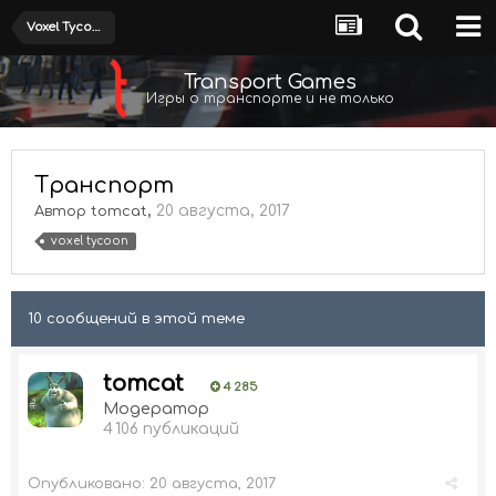
Voxel Tycoon: Моддинг
Transport Games
Игры о транспорте и не только
Транспорт
,
20 августа, 2017
Автор
tomcat
voxel tycoon
10 сообщений в этой теме
tomcat
4 285
Модератор
4 106 публикаций
Опубликовано:
20 августа, 2017