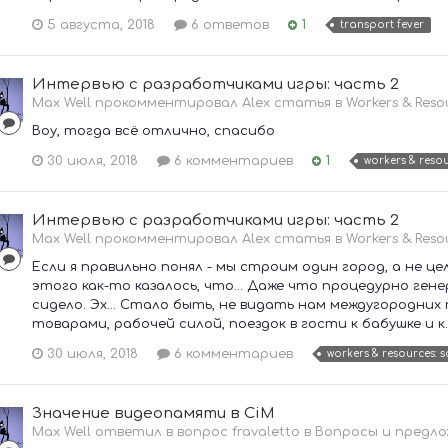
5 августа, 2018
6 ответов
1
transport fever
Интервью с разработчиками игры: часть 2
Max Well прокомментировал Alex статья в
Workers & Reso
Воу, тогда всё отлично, спасибо
30 июля, 2018
6 комментариев
1
workers & resou
Интервью с разработчиками игры: часть 2
Max Well прокомментировал Alex статья в
Workers & Reso
Если я правильно понял - мы строим один город, а не це
этого как-то казалось, что... Даже что процедурно ген
сидело. Эх... Стало быть, не видать нам междугородних 
товарами, рабочей силой, поездок в гости к бабушке и к..
30 июля, 2018
6 комментариев
workers & resources: s
Значение видеопамяти в CiM
Max Well ответил в вопрос fravaletto в
Вопросы и предло