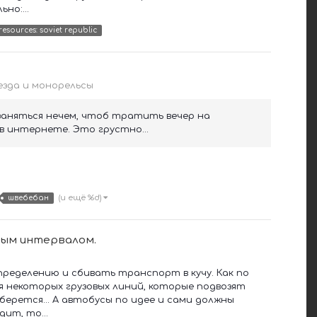
но:...
resources: soviet republic
зда и монорельсы
 заняться нечем, чтоб тратить вечер на
в интернете. Это грустно...
(и ещё %d)
швебебан
ным интервалом.
ределению и сбивать транспорт в кучу. Как по
я некоторых грузовых линий, которые подвозят
оберется... А автобусы по идее и сами должны
ит, то...