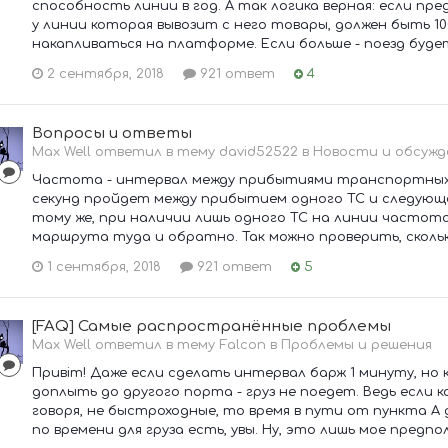
способность линии в год. А так логика верная: если пр
у линии которая вывозит с него товары, должен быть 10
накапливаться на платформе. Если больше - поезд будет
2 сентября, 2018
921 ответ
4
Вопросы и ответы
Max Well ответил в тему david52522 в
Новости и обсужд
Частота - интервал между прибытиями транспортных ср
секунд пройдет между прибытием одного ТС и следующег
тому же, при наличии лишь одного ТС на линии частот
маршрута туда и обратно. Так можно проверить, сколько
1 сентября, 2018
921 ответ
5
[FAQ] Самые распространённые проблемы
Max Well ответил в тему Falcon в
Проблемы и решения
Привіт! Даже если сделать интервал барж 1 минуту, но
доплыть до другого порта - груз не поедет. Ведь если ка
говоря, не быстроходные, то время в пути от пункта А
по времени для груза есть, увы. Ну, это лишь мое предпол