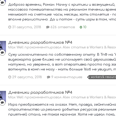
Доброго времени, Роман. Начну с критики и возмущений, 
массового помешательства на реальном течении времени
мелькают на счетчике: часы, месяцы, хоть столетия - п
вполне реалистично. Да и потом - суть игры в том, что
31 августа, 2018
626 ответов
10
Дневники разработчиков №4
Max Well прокомментировал Alex статья в
Workers & Reso
Сужу исключительно по собственному опыту. В ТпФ на "
видеокарта даже близко не использует свой двухгигов
натужно, но уверенно, а вот оперативка просто под зав
воткнуть в комп не могу - мать больше 16гб не увидит, т
29 августа, 2018
9 комментариев
workers & resource
Дневники разработчиков №4
Max Well прокомментировал Alex статья в
Workers & Reso
Игра преображается на глазах. Нет, правда, геймплейно
строительство из реально добытых ресурсов реальными
приятней стала, не такая мрачная. Хотя не идеал пока