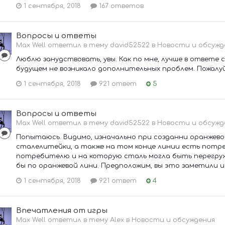
1 сентября, 2018
167 ответов
Вопросы и ответы
Max Well ответил в тему david52522 в
Новости и обсужд
Люблю занудствовать, увы. Как по мне, лучше в ответе 
будущем не возникало дополнительных проблем. Пожал
1 сентября, 2018
921 ответ
5
Вопросы и ответы
Max Well ответил в тему david52522 в
Новости и обсужд
Попытаюсь. Видимо, изначально при созданни оранжевой
сталелитейки, а также на том конце линии есть потре
потребителю и на которую сталь могла быть перегруже
бы по оранжевой лини. Предположим, вы это заметили и 
1 сентября, 2018
921 ответ
4
Впечатления от игры
Max Well ответил в тему Alex в
Новости и обсуждения