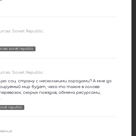
urces: Soviet Republic
rces: soviet republic
urces: Soviet Republic
лую соц. страну с несколькими городами? А мне до
ерируемый мир будет, чего-то такое в голове
перевозок, скорых поездов, обмена ресурсами,
.
oviet republic
жения