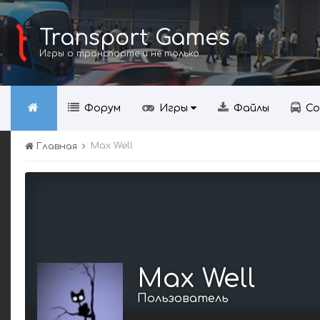
Transport Games
Игры о транспорте и не только
Форум
Игры
Файлы
Со
Max Well
Главная
Max Well
Пользователь