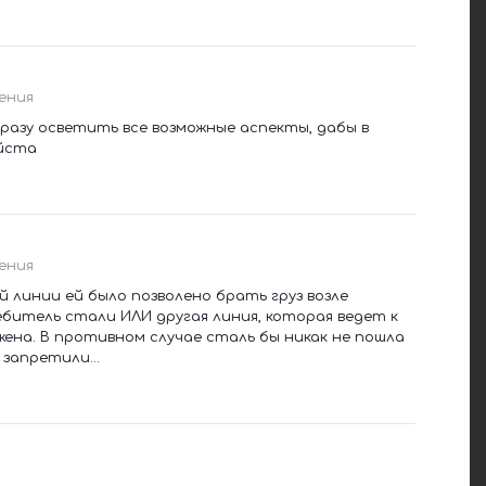
ения
сразу осветить все возможные аспекты, дабы в
уйста
ения
 линии ей было позволено брать груз возле
битель стали ИЛИ другая линия, которая ведет к
на. В противном случае сталь бы никак не пошла
запретили...