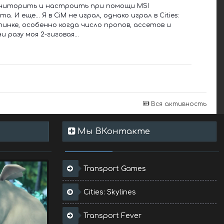
ониторить и настроить при помощи MSI
 И еще... Я в CiM не играл, однако играл в Cities:
ртинке, особенно когда число пропов, ассетов и
 разу моя 2-гиговая...
Вся активность
Мы ВКонтакте
Transport Games
Cities: Skylines
Transport Fever