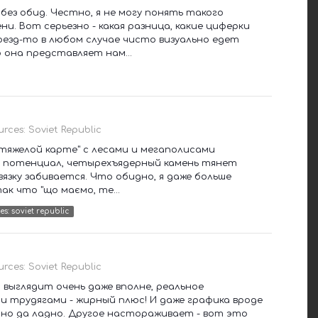
без обид. Честно, я не могу понять такого
. Вот серьезно - какая разница, какие циферки
оезд-то в любом случае чисто визуально едет
 она представляет нам...
urces: Soviet Republic
тяжелой карте" с лесами и мегаполисами
ый потенциал, четырехъядерный камень тянет
язку забивается. Что обидно, я даже больше
ак что "що маємо, те...
s: soviet republic
urces: Soviet Republic
 выглядит очень даже вполне, реальное
 трудягами - жирный плюс! И даже графика вроде
, но да ладно. Другое настораживает - вот это