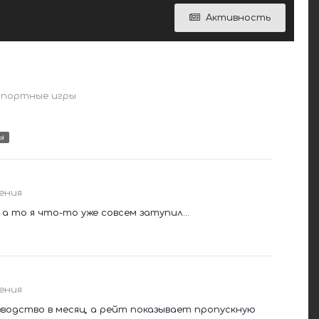
Активность
спортные игры
ы
ения
 то я что-то уже совсем затупил...
ения
зводство в месяц, а рейт показывает пропускную