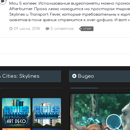
Мои 5 копеек: Использование видеопамяти можно пром
Afterburner. Прога легко находится на просторах тырнета.
Skylines и Transport Fever, которые требовательны к ка
агентов в поле зрения стремится к over-дофига. И вот ни
29 июля, 2018
5 ответов
vram
Cities: Skylines
Видео