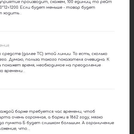
едприятие производит, скажем, 100 единиц, то рейт
0*12=1200. Если будет меньше - товар будет
 ходить...
ения
едств (далее ТС) этой линии. То есть, сколько
о. Думаю, польза такого показателя очевидна. К
а покажет время, необходимое на преодоление
 времени...
 каждой барже требуется час времени, чтоб
рта очень огромная, а баржи в 1862 году, мягко
 до пункта Б будет слишком большим. А ограничение
ожение, что...