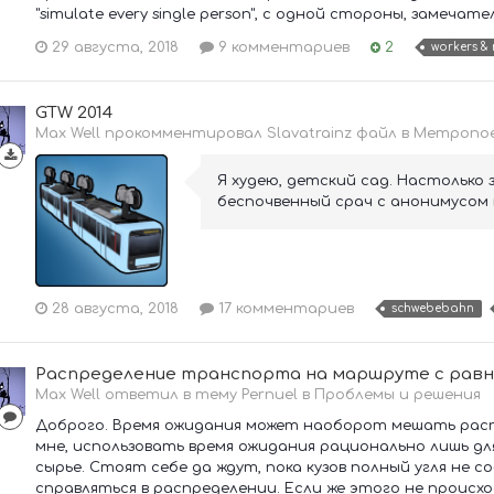
"simulate every single person", с одной стороны, замечатель
29 августа, 2018
9 комментариев
2
workers & 
GTW 2014
Max Well прокомментировал Slavatrainz файл в
Метропое
Я худею, детский сад. Настолько
беспочвенный срач с анонимусом 
28 августа, 2018
17 комментариев
schwebebahn
Распределение транспорта на маршруте с рав
Max Well ответил в тему Pernuel в
Проблемы и решения
Доброго. Время ожидания может наоборот мешать расп
мне, использовать время ожидания рационально лишь дл
сырье. Стоят себе да ждут, пока кузов полный угля не с
справляться в распределении. Если же этого не происход