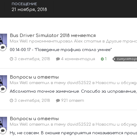
ПОСЕЩЕНИЕ
21 ноября, 2018
Bus Driver Simulator 2018 меняется
Max Well прокомментировал Alex статья в
Другие тран
00:14-00:17 - "Поведение трафика стало умнее"
3 сентября, 2018
4 комментария
1
симулятор
Вопросы и ответы
Max Well ответил в тему david52522 в
Новости и обсужд
Абсолютно точное замечание. Спасибо за исправление, а
3 сентября, 2018
921 ответ
Вопросы и ответы
Max Well ответил в тему david52522 в
Новости и обсужд
Ну, не совсем. В окошке предприятия показывается прои