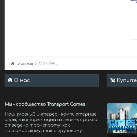
Max Well
Главная
О нас
Купить 
Мы - сообщество Transport Games.
Наш главный интерес - компьютерные
игры, в которых одна из главных ролей
отведена транспорту: как
пассажирскому, так и грузовому.