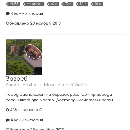
УКВЗ
трамваи
60-е
70-е
80-е
90-е
4 комментария
Обновлено
23 ноября, 2013
Загреб
Автор:
Arhitect
в
Маленькие (512х512)
Город расположен на берегах реки. Центр города
соединяют два моста. Достопримечательности...
438 скачиваний
4 комментария