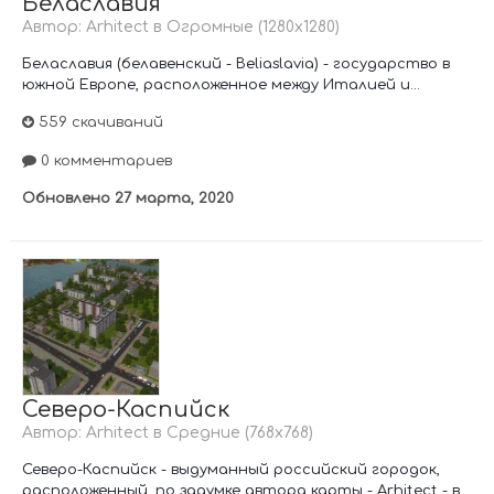
Белаславия
Автор:
Arhitect
в
Огромные (1280х1280)
Белаславия (белавенский - Beliaslavia) - государство в
южной Европе, расположенное между Италией и...
559 скачиваний
0 комментариев
Обновлено
27 марта, 2020
Северо-Каспийск
Автор:
Arhitect
в
Средние (768х768)
Северо-Каспийск - выдуманный российский городок,
расположенный, по задумке автора карты - Arhitect - в...