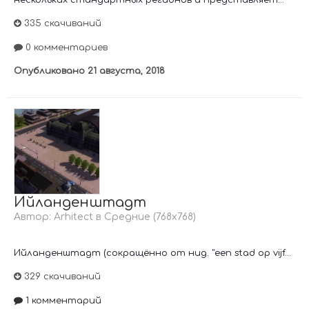
335 скачиваний
0 комментариев
Опубликовано
21 августа, 2018
Ийланденштадт
Автор:
Arhitect
в
Средние (768х768)
Ийланденштадт (сокращённо от нид. "een stad op vijf...
329 скачиваний
1 комментарий