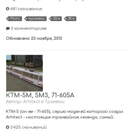
681 скачивание
Piloto
трамваи
20-е
30-е
0 комментариев
Обновлено
23 ноября, 2013
КТМ-5М, 5М3, 71-605А
Автор:
Arhitect
в
Трамваи
КТМ-5 (он же - 71-605), серию моделей которого создал
Arhitect - настоящая трамвайная легенда, самый...
3 425 скачиваний