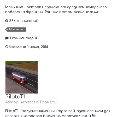
Мальника - остров недалеко от средиземноморского
побережья Франции. Раньше в этом регионе жили...
586 скачиваний
Мальника
1 комментарий
Обновлено
1 июля, 2014
PilotoT1
Автор:
Arhitect
в
Трамваи
PilotoT1 - полувымышленный трамвай, вдохновением для
создания которого послужил португальский Brill...