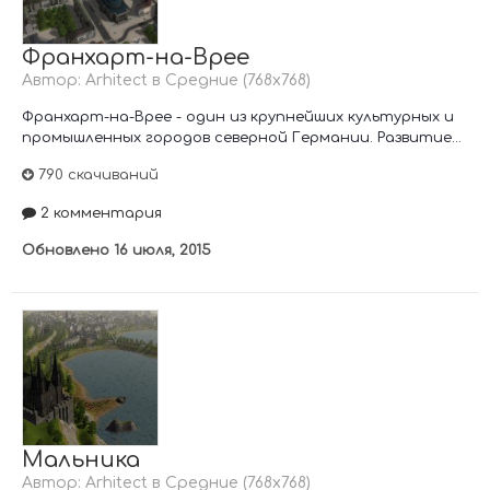
Франхарт-на-Врее
Автор:
Arhitect
в
Средние (768х768)
Франхарт-на-Врее - один из крупнейших культурных и
промышленных городов северной Германии. Развитие...
790 скачиваний
2 комментария
Обновлено
16 июля, 2015
Мальника
Автор:
Arhitect
в
Средние (768х768)