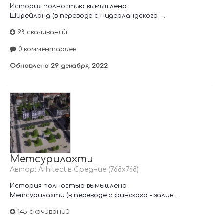
История полностью вымышлена
Ширейланд (в переводе с нидерландского -...
98 скачиваний
0 комментариев
Обновлено
29 декабря, 2022
Метсурилахти
Автор:
Arhitect
в
Средние (768х768)
История полностью вымышлена
Метсурилахти (в переводе с финского - залив...
145 скачиваний