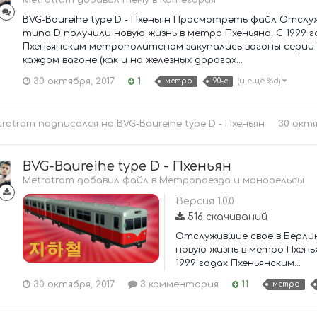
Metrotram добавил тему в
Категория
BVG-Baureihe type D - Пхеньян Просмотреть файл Отсл
типа D получили новую жизнь в метро Пхеньяна. С 1999 г
Пхеньянским метрополитеном закупались вагоны серии D 
каждом вагоне (как и на железных дорогах...
30 октября, 2017
1
(и ещё %d)
метро
90-е
trotram
подписался на
BVG-Baureihe type D - Пхеньян
30 октя
BVG-Baureihe type D - Пхеньян
Metrotram добавил файл в
Метропоезда и монорельсы
Версия 1.0.0
516 скачиваний
Отслужившие свое в Берли
новую жизнь в метро Пхенья
1999 годах Пхеньянским...
30 октября, 2017
3 комментария
11
метро