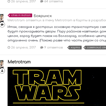
26 апреля, 2017
64 ответа
cities in motion
Бояринск
Metrotram ответил в тему Metrotram в
Карты в разрабо
Итак, сегодня я достроил основную транспортную схем
будут прокладывать дворы. Пару районов навтыкал домо
целом, город будет похож на Волгоград, особенно цент
отдаленно очень. (Похожа разве что часть рядом со спи
26 апреля, 2017
9 ответов
карта
cоветский ст
Metrotram