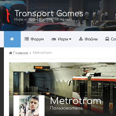
Transport Games
Игры о транспорте и не только
Форум
Игры
Файлы
Со
Metrotram
Главная
Metrotram
Пользователь