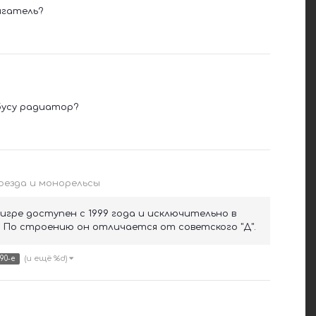
игатель?
йбусу радиатор?
езда и монорельсы
в игре доступен с 1999 года и исключительно в
 По строению он отличается от советского "Д".
(и ещё %d)
90-е