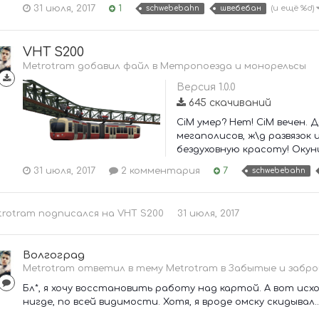
31 июля, 2017
1
(и ещё %d)
schwebebahn
швебебан
VHT S200
Metrotram добавил файл в
Метропоезда и монорельсы
Версия 1.0.0
645 скачиваний
CiM умер? Нет! CiM вечен.
мегаполисов, ж\д развязок 
бездуховную красоту! Окуни
31 июля, 2017
2 комментария
7
schwebebahn
trotram
подписался на
VHT S200
31 июля, 2017
Волгоград
Metrotram ответил в тему Metrotram в
Забытые и забр
Бл*, я хочу восстановить работу над картой. А вот исход
нигде, по всей видимости. Хотя, я вроде омску скидывал...