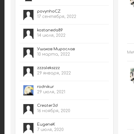
povynhoCZ
17 сентября, 2022
kostaneda89
14 июля, 2022
Ушаков Мирослав
Me
10 марта, 2022
zzzalekszzz
29 января, 2022
rodnikur
29 июля, 2021
Creater3d
16 ноября, 2020
EugeneK
7 июля, 2020