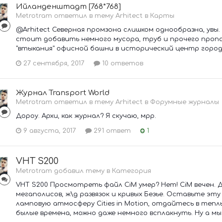
Ийланденштадт [768*768]
Metrotram ответил в тему Arhitect в
Карты
@Arhitect Северная промзона слишком однообразна, увы. 
стоит добавить немного мусора, труб и прочего пропа
"втыкания" офисной башни в исторический центр города.
27 сентября, 2017
10 ответов
Журнал Transport World
Metrotram ответил в тему Arhitect в
Форумные журналы
Дороу. Архи, как журнал? Я скучаю, мрр.
9 августа, 2017
291 ответ
1
VHT S200
Metrotram добавил тему в
Категория
VHT S200 Просмотреть файл CiM умер? Нет! CiM вечен.
мегаполисов, ж\д развязок и кривых Безье. Оставьте эту
ламповую атмосферу Cities in Motion, отдайтесь в те
былые времена, можно даже немного всплакнуть. Ну а мы.