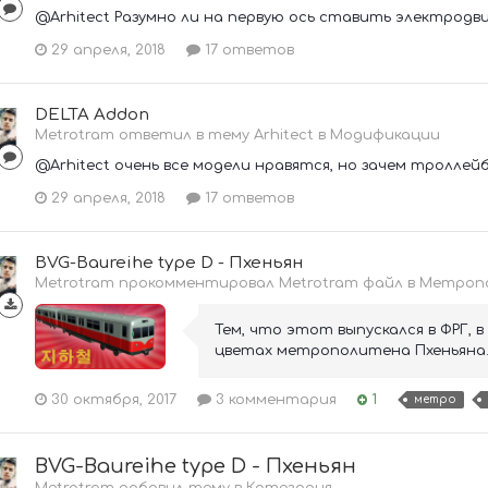
@Arhitect Разумно ли на первую ось ставить электродв
29 апреля, 2018
17 ответов
DELTA Addon
Metrotram ответил в тему Arhitect в
Модификации
@Arhitect очень все модели нравятся, но зачем тролле
29 апреля, 2018
17 ответов
BVG-Baureihe type D - Пхеньян
Metrotram прокомментировал Metrotram файл в
Метропо
Тем, что этот выпускался в ФРГ, 
цветах метрополитена Пхеньяна.
30 октября, 2017
3 комментария
1
метро
BVG-Baureihe type D - Пхеньян