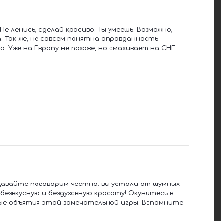
Не ленись, сделай красиво. Ты умеешь. Возможно,
. Так же, не совсем понятна оправданность
 Уже на Европу не похоже, но смахивает на СНГ.
 Давайте поговорим честно: вы устали от шумных
 безвкусную и бездуховную красоту! Окунитесь в
плые объятия этой замечательной игры. Вспомните
..