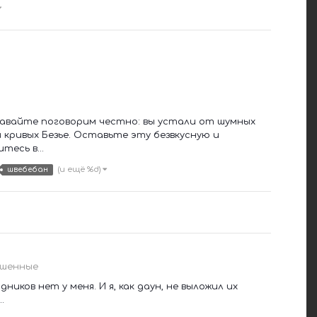
 Давайте поговорим честно: вы устали от шумных
и кривых Безье. Оставьте эту безвкусную и
тесь в...
(и ещё %d)
швебебан
ошенные
ников нет у меня. И я, как даун, не выложил их
.