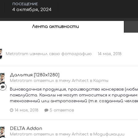
ПОСЕЩЕНИЕ
4 октября, 2024
Лента активности
Metrotram
изменил свою фотографию
14 мая, 2018
Дальтия [1280х1280]
Metrotram ответил в тему Arhitect в
Карты
Виноводочная продукция, производство консервов (любых
пожалуйста. Каналы не могут относиться к природным 
техногенный или антропогенный (т.е. созданный человек
14 мая, 2018
5 ответов
DELTA Addon
Metrotram ответил в тему Arhitect в
Модификации