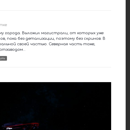
тке
у города. Выложил магистрали, от которых уже
в, пока без детализации, поэтому без скринов. В
ральной своей частью. Северная часть тоже,
ртзаводом...
иль