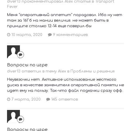
diver13 прокомментировал Alex статья в
Transport
Fever
Меня "оперативный аппетит" порадовал. Ибо ну нет
там за 16Гб на мании величия. не может быть в
принципе столько 12-14 еще поверил-бы
10 марта, 2020
9 комментариев
Вопросы по игре
diver13 ответил в тему Alex в
Проблемы и решения
Неувязочки нет. Активное использование жесткого
диска в качестве заменителя оперативной памяти не
идет ему на пользу. Так-что файл подкачки сразу офф.
7 марта, 2020
145 ответов
Вопросы по игре