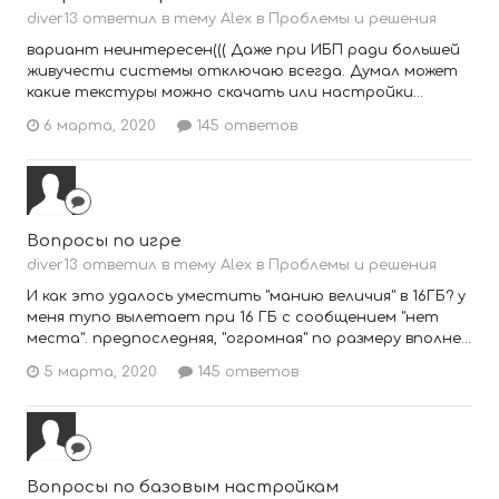
diver13 ответил в тему Alex в
Проблемы и решения
вариант неинтересен((( Даже при ИБП ради большей
живучести системы отключаю всегда. Думал может
какие текстуры можно скачать или настройки...
6 марта, 2020
145 ответов
Вопросы по игре
diver13 ответил в тему Alex в
Проблемы и решения
И как это удалось уместить "манию величия" в 16ГБ? у
меня тупо вылетает при 16 ГБ с сообщением "нет
места". предпоследняя, "огромная" по размеру вполне...
5 марта, 2020
145 ответов
Вопросы по базовым настройкам