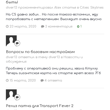
быть!
diver13 прокомментировал Alex статья в
Cities: Skylines
На CS давно забил... Но после такого-вспомнил, жду
попробовать с нетерпением. Выглядит очень вкусно
23 марта, 2020
3 комментария
1
Вопросы по базовым настройкам
diver13 ответил в тему diver13 в
Новости и
обсуждения
Проблему с оперативкой они решили, хвала Ктулху.
Теперь гигантская карта на старте жрет всего 7Гб
15 марта, 2020
4 ответа
Релиз патча для Transport Fever 2