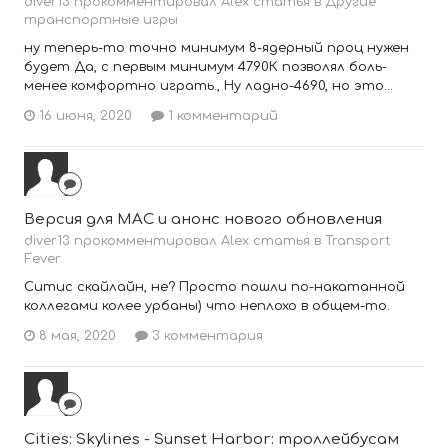
diver13 прокомментировал Alex статья в
Другие
транспортные игры
ну теперь-то точно минимум 8-ядерный проц нужен
будет Да, с первым минимум 4790К позволял боль-
менее комфортно играть., Ну ладно-4690, но это...
16 июня, 2020
1 комментарий
Версия для MAC и анонс нового обновления
diver13 прокомментировал Alex статья в
Transport
Fever
Ситис скайлайн, не? Просто пошли по-накатанной
коллегами колее урбаны) что неплохо в общем-то.
8 мая, 2020
3 комментария
Cities: Skylines - Sunset Harbor: троллейбусам