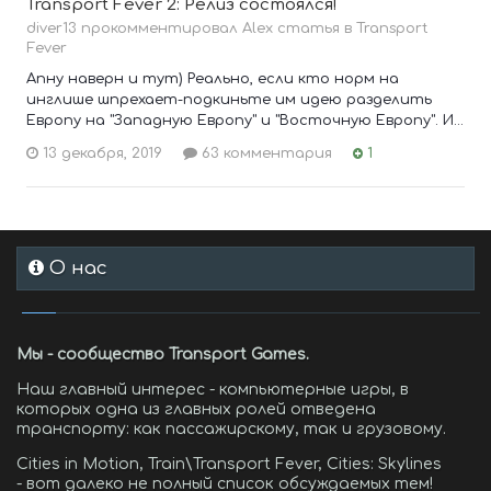
Transport Fever 2: Релиз состоялся!
diver13 прокомментировал Alex статья в
Transport
Fever
Апну наверн и тут) Реально, если кто норм на
инглише шпрехает-подкиньте им идею разделить
Европу на "Западную Европу" и "Восточную Европу". И...
13 декабря, 2019
63 комментария
1
О нас
Мы - сообщество Transport Games.
Наш главный интерес - компьютерные игры, в
которых одна из главных ролей отведена
транспорту: как пассажирскому, так и грузовому.
Cities in Motion, Train\Transport Fever, Cities: Skylines
- вот далеко не полный список обсуждаемых тем!