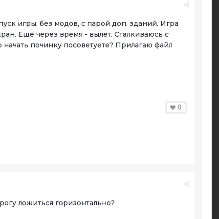
ск игры, без модов, с парой доп. зданий. Игра
ан. Ещё через время - вылет. Сталкиваюсь с
го начать починку посоветуете? Прилагаю файл
0
орогу ложиться горизонтально?