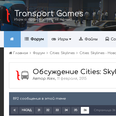
Transport Games
Игры о транспорте и не только
Форум
Игры
Файлы
Со
Главная
Форум
Cities: Skylines
Cities: Skylines - 
Обсуждение Cities: Sky
Автор
Alex
,
11 февраля, 2015
892 сообщения в этой теме
31
32
33
34
35
36
Страница 36 
НАЗАД