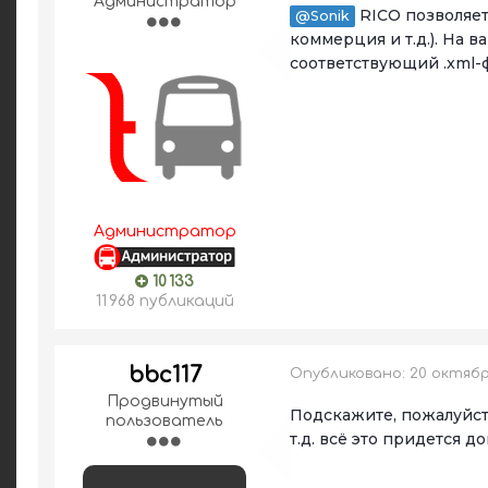
Администратор
RICO позволяет
@Sonik
коммерция и т.д.). На 
соответствующий .xml-
Администратор
10 133
11 968 публикаций
bbc117
Опубликовано:
20 октября
Продвинутый
Подскажите, пожалуйста,
пользователь
т.д. всё это придется д