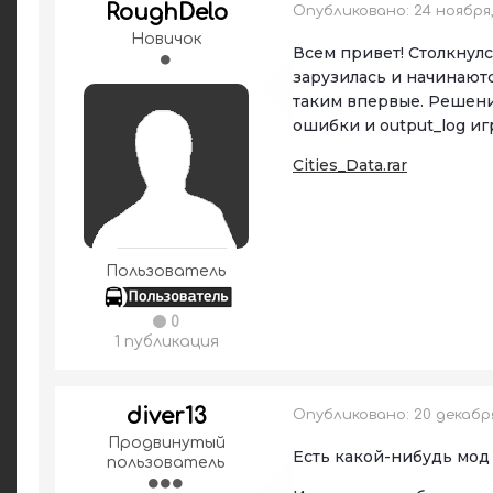
RoughDelo
Опубликовано:
24 ноября,
Новичок
Всем привет! Столкнулс
зарузилась и начинаютс
таким впервые. Решений
ошибки и output_log иг
Cities_Data.rar
Пользователь
0
1 публикация
diver13
Опубликовано:
20 декабря
Продвинутый
Есть какой-нибудь мод
пользователь