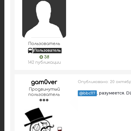
Пользователь
38
142 публикации
gam0ver
Опубликовано:
20 октября
Продвинутый
, разумеется. 
@bbc117
пользователь