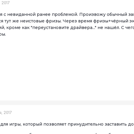
 2017
я с невиданной ранее проблемой. Произвожу обычный запу
я тут же неистовые фризы. Через время фризы+чёрный экр
, кроме как "переустановите драйвера..." не нашёл. С че
ры.
, 2017
 для игры, который позволяет принудительно заставить д