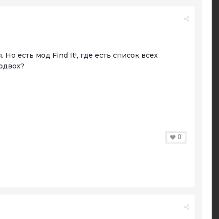
о есть мод Find It!, где есть список всех
подвох?
0