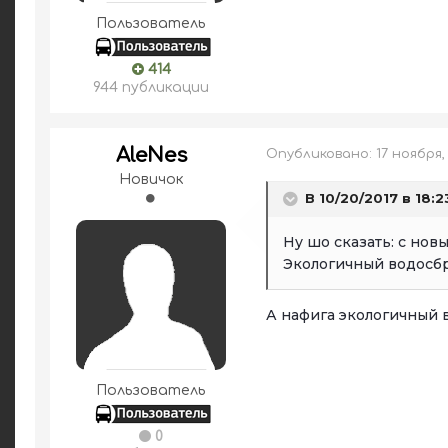
Пользователь
414
944 публикации
AleNes
Опубликовано:
17 ноября,
Новичок
В 10/20/2017 в 18:2
Ну шо сказать: с нов
Экологичный водосбр
А нафига экологичный 
Пользователь
0