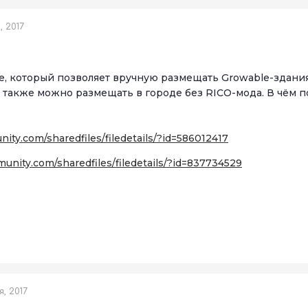
 2017
e, который позволяет вручную размещать Growable-здания. Н
х также можно размещать в городе без RICO-мода. В чём 
ity.com/sharedfiles/filedetails/?id=586012417
unity.com/sharedfiles/filedetails/?id=837734529
, 2017