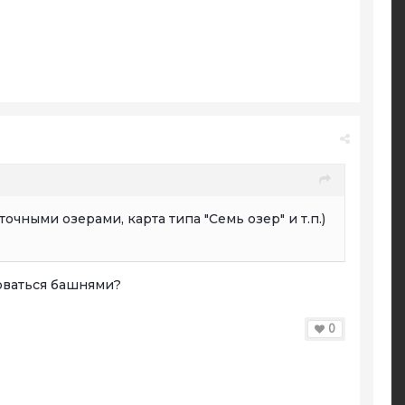
очными озерами, карта типа "Семь озер" и т.п.)
оваться башнями?
0