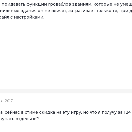
 придавать функции гроваблов зданиям, которые не умеща
ванильные здания он не влияет; затрагивает только те, п
файл с настройками.
, 2017
 сейчас в стиме скидка на эту игру, но что я получу за 124 
окупать отдельно?