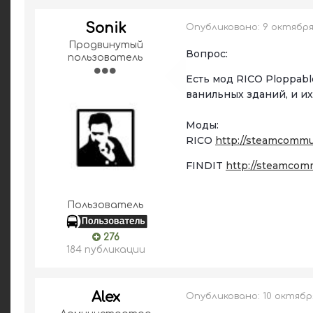
Sonik
Опубликовано:
9 октября,
Продвинутый
Вопрос:
пользователь
Есть мод RICO Ploppabl
ванильных зданий, и и
Моды:
RICO
http://steamcommun
FINDIT
http://steamcomm
Пользователь
276
184 публикации
Alex
Опубликовано:
10 октября