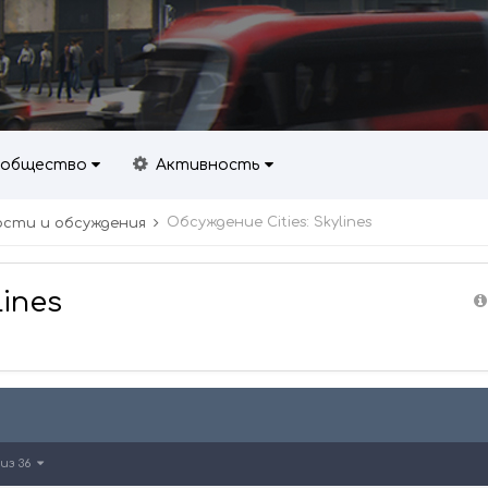
общество
Активность
Обсуждение Cities: Skylines
Новости и обсуждения
lines
из 36