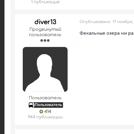
1 публикация
diver13
Опубликовано:
17 ноября,
Продвинутый
Фекальные озера ни раз
пользователь
Пользователь
414
944 публикации