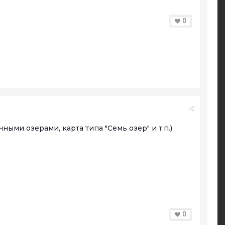
0
ными озерами, карта типа "Семь озер" и т.п.)
0