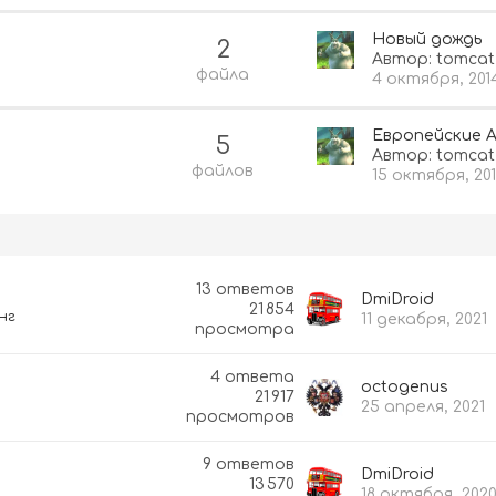
Новый дождь
2
Автор:
tomcat
файла
4 октября, 201
Европейские 
5
Автор:
tomcat
файлов
15 октября, 20
13
ответов
DmiDroid
21 854
нг
11 декабря, 2021
просмотра
4
ответа
octogenus
21 917
25 апреля, 2021
просмотров
9
ответов
DmiDroid
13 570
18 октября, 202