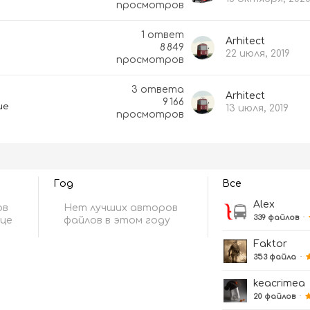
просмотров
1
ответ
Arhitect
8 849
22 июля, 2019
просмотров
3
ответа
Arhitect
9 166
ие
13 июля, 2019
просмотров
Год
Все
Alex
ов
Нет лучших авторов
339 файлов
·
яце
файлов в этом году
Faktor
353 файла
·
keacrimea
20 файлов
·