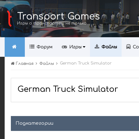
Transport Games
Игры о транспорте и не только
Форум
Игры
Файлы
Со
German Truck Simulator
Главная
Файлы
German Truck Simulator
Подкатегории