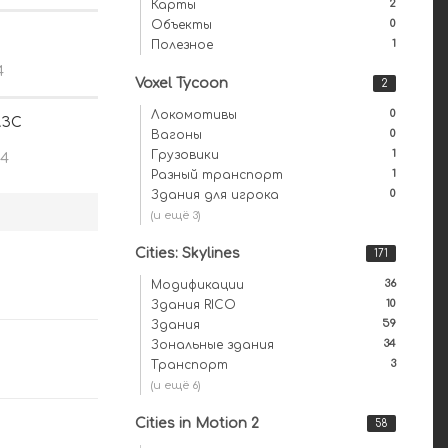
2
Карты
0
Объекты
1
Полезное
4
Voxel Tycoon
2
0
Локомотивы
АЗС
0
Вагоны
1
Грузовики
14
1
Разный транспорт
0
Здания для игрока
(и ещё 3)
Cities: Skylines
171
36
Модификации
10
Здания RICO
59
Здания
34
Зональные здания
3
Транспорт
(и ещё 6)
Cities in Motion 2
58
0