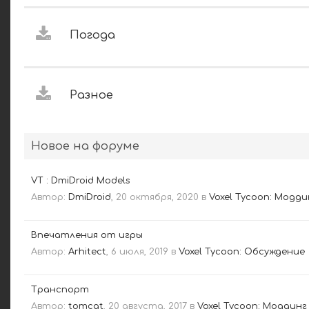
Погода
Разное
Новое на форуме
VT : DmiDroid Models
Автор:
DmiDroid
,
20 октября, 2020
в
Voxel Tycoon: Модди
Впечатления от игры
Автор:
Arhitect
,
6 июля, 2019
в
Voxel Tycoon: Обсуждение
Транспорт
Автор:
tomcat
,
20 августа, 2017
в
Voxel Tycoon: Моддинг