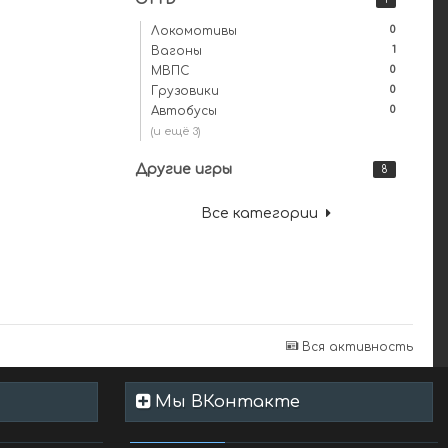
0
Локомотивы
1
Вагоны
0
МВПС
0
Грузовики
0
Автобусы
(и ещё 3)
Другие игры
8
Все категории
Вся активность
Мы ВКонтакте