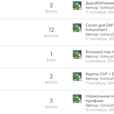
Доработанны
2
Автор:
tomcat
файла
11 октября, 201
Салон для DA
12
fcmunchen1
Автор:
tomcat
файлов
17 октября, 20
Большой пак 
1
Автор:
tomcat
файл
6 октября, 201
Карта СНГ + 
2
Автор:
tomcat
файла
7 октября, 201
Нормальная с
3
трафика
Автор:
tomcat
файла
10 октября, 20