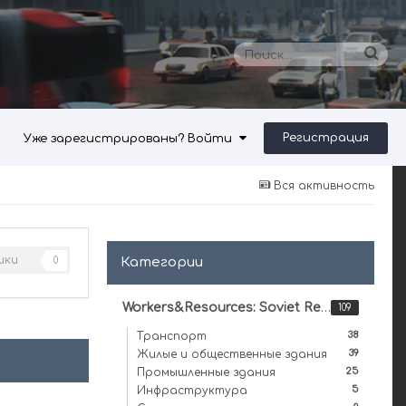
Регистрация
Уже зарегистрированы? Войти
Вся активность
ики
Категории
0
Workers&Resources: Soviet Republic
109
38
Транспорт
39
Жилые и общественные здания
25
Промышленные здания
5
Инфраструктура