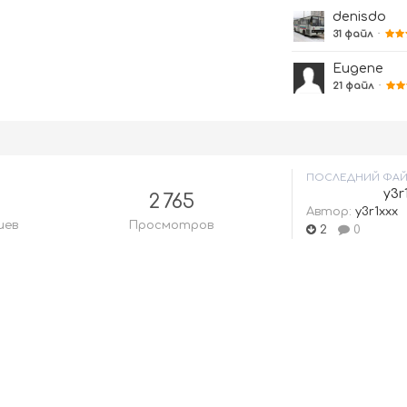
denisdo
31 файл
·
Eugene
21 файл
·
ПОСЛЕДНИЙ ФА
y3r
2 765
Автор:
y3r1xxx
иев
Просмотров
2
0