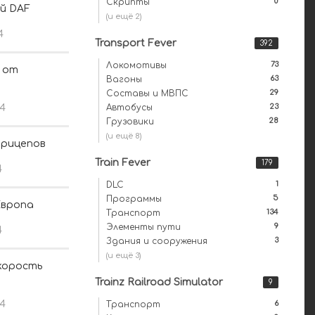
0
Скрипты
й DAF
(и ещё 2)
4
Transport Fever
392
73
Локомотивы
F от
63
Вагоны
29
Составы и МВПС
23
14
Автобусы
28
Грузовики
(и ещё 8)
прицепов
Train Fever
179
4
1
DLC
5
Программы
Европа
134
Транспорт
9
Элементы пути
4
3
Здания и сооружения
(и ещё 3)
корость
Trainz Railroad Simulator
9
14
6
Транспорт