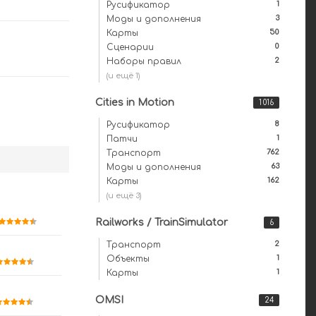
1
Русификатор
3
Моды и дополнения
50
Карты
0
Сценарии
2
Наборы правил
(и ещё 1)
Cities in Motion
1 016
8
Русификатор
1
Патчи
762
Транспорт
63
Моды и дополнения
162
Карты
(и ещё 3)
Railworks / TrainSimulator
6
2
Транспорт
1
Объекты
1
Карты
OMSI
24