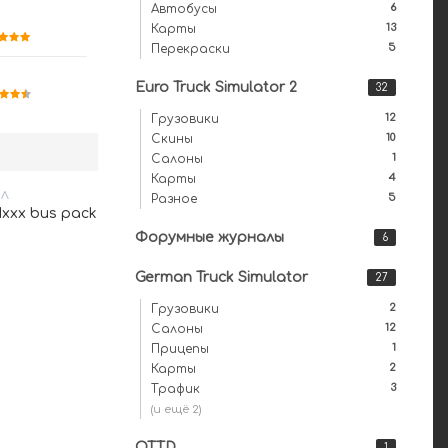
6
Автобусы
13
Карты
5
Перекраски
Euro Truck Simulator 2
32
12
Грузовики
10
Скины
1
Салоны
4
Карты
ЙЛ
5
Разное
1xxx bus pack
Форумные журналы
6
German Truck Simulator
27
2
Грузовики
12
Салоны
1
Прицепы
2
Карты
3
Трафик
(и ещё 2)
OTTD
1