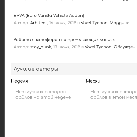
EVVA (Euro Vanilla Vehicle Addon)
Автор:
Arhitect
,
16 июля, 2019
в
Voxel Tycoon: Моддинг
Работа светофоров на премыкающих линиях
Автор:
stay_punk
,
13 июля, 2019
в
Voxel Tycoon: Обсужден
Лучшие авторы
Неделя
Месяц
Нет лучших авторов
Нет лучших автор
файлов на этой неделе
файлов в этом мес