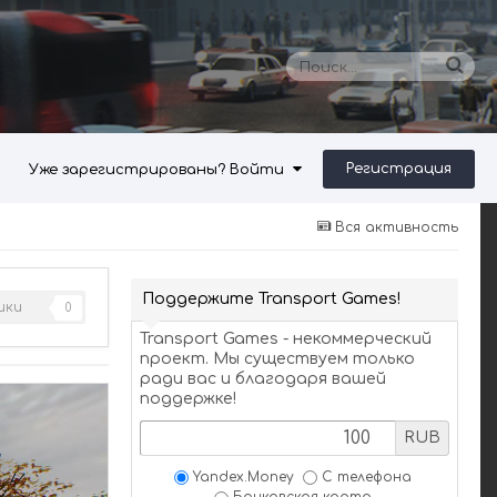
Регистрация
Уже зарегистрированы? Войти
Вся активность
Поддержите Transport Games!
ики
0
Transport Games - некоммерческий
проект. Мы существуем только
ради вас и благодаря вашей
поддержке!
RUB
Yandex.Money
С телефона