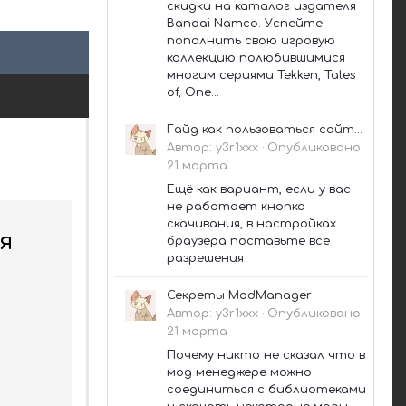
скидки на каталог издателя
Bandai Namco. Успейте
пополнить свою игровую
коллекцию полюбившимися
многим сериями Tekken, Tales
of, One...
Гайд как пользоваться сайтом в 2026 [АКТУАЛЬНО✅]
Автор:
y3r1xxx
·
Опубликовано:
21 марта
Ещё как вариант, если у вас
не работает кнопка
скачивания, в настройках
я
браузера поставьте все
разрешения
Секреты ModManager
Автор:
y3r1xxx
·
Опубликовано:
21 марта
Почему никто не сказал что в
мод менеджере можно
соединиться с библиотеками