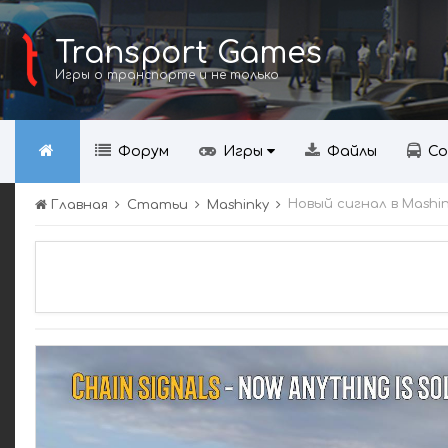
Transport Games
Игры о транспорте и не только
Форум
Игры
Файлы
Со
Новый сигнал в Mashi
Главная
Статьи
Mashinky