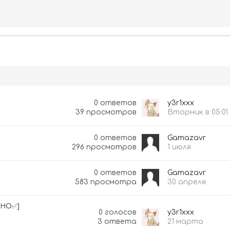
0
ответов
y3r1xxx
39
просмотров
Вторник в 05:01
0
ответов
Gamazavr
296
просмотров
1 июля
0
ответов
Gamazavr
583
просмотра
30 апреля
ЬНО✅]
0
голосов
y3r1xxx
3
ответа
21 марта