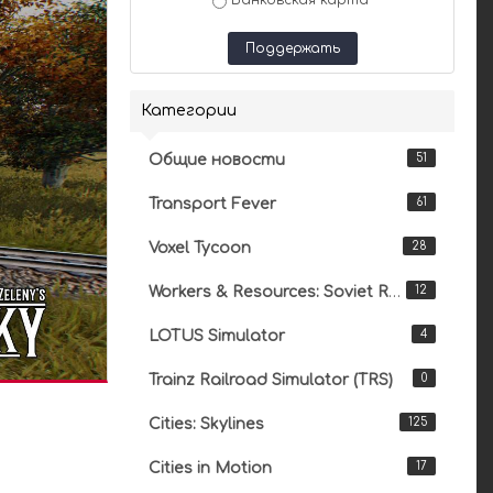
Банковская карта
Поддержать
Категории
Общие новости
51
Transport Fever
61
Voxel Tycoon
28
Workers & Resources: Soviet Republic
12
LOTUS Simulator
4
Trainz Railroad Simulator (TRS)
0
Cities: Skylines
125
Cities in Motion
17