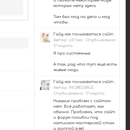
и скачать некоторые моды
которых нету здесь
Там был мод на депо и мод
чтобы...
Гайд как пользоваться сайтом в 2026 [АКТУАЛЬНО✅]
Автор:
y3r1xxx
·
Опубликовано:
17 марта
Я про системные.
А так, рад что тут ещё есть
живые люди.
Гайд как пользоваться сайтом в 2026 [АКТУАЛЬНО✅]
Автор:
INC(RED)IBLE
·
Опубликовано:
17 марта
Никаких проблем с сайтом
нет. Всё работает, как
обычно. Проблема, что сайт
и форум погибли под
натиском мастерской стим
и группой в вк)