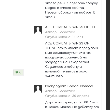
этого решил сделать сборку
модов с этого сайта.
Первая сборка - автобусы. В
этой...
ACE COMBAT 8: WINGS OF THEVE — доступен предзаказ!
Автор:
Gamazavr
·
Опубликовано:
1 июля
ACE COMBAT 8: WINGS OF
THEVE открывает перед вами
мир головокружительных
воздушных сражений на
запредельной скорости!
Садитесь в кабину и
взмывайте ввысь в роли
5
элитного...
Распродажа Bandai Namco!
Автор:
Gamazavr
·
Опубликовано:
30 апреля
Дорогие друзья, до 20:00 7 мая
в нашем магазине действуют