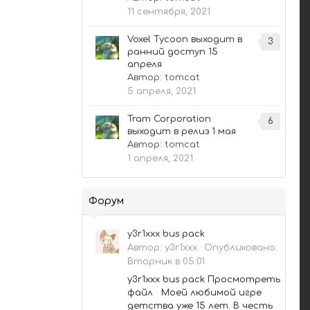
11 сентября, 2021
Voxel Tycoon выходит в
3
ранний доступ 15
апреля
Автор:
tomcat
5 апреля, 2021
Tram Corporation
6
выходит в релиз 1 мая
Автор:
tomcat
1 апреля, 2021
Форум
y3r1xxx bus pack
Автор:
y3r1xxx
·
Опубликовано:
Вторник в 05:01
y3r1xxx bus pack Просмотреть
файл Моей любимой игре
детства уже 15 лет. В честь