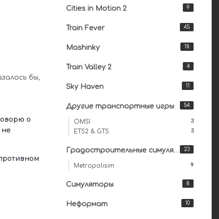
Cities in Motion 2
9
Train Fever
45
Mashinky
18
Train Valley 2
4
залось бы,
Sky Haven
11
Другие транспортные игры
54
говорю о
3
OMSI
 не
3
ETS2 & GTS
Градостроительные симуляторы
23
 противном
9
Metropolisim
Симуляторы
8
Неформат
10