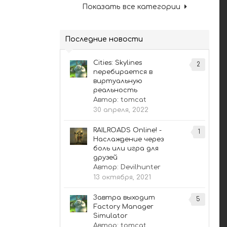
Показать все категории
Последние новости
Cities: Skylines
2
перебирается в
виртуальную
реальность
Автор:
tomcat
30 апреля, 2022
RAILROADS Online! -
1
Наслаждение через
боль или игра для
друзей
Автор:
Devilhunter
13 октября, 2021
Завтра выходит
5
Factory Manager
Simulator
Автор:
tomcat