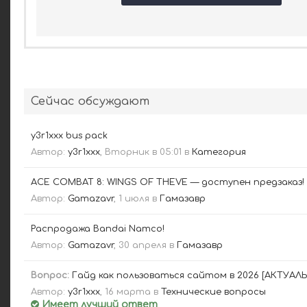
Сейчас обсуждают
y3r1xxx bus pack
Автор:
y3r1xxx
,
Вторник в 05:01
в
Категория
ACE COMBAT 8: WINGS OF THEVE — доступен предзаказ!
Автор:
Gamazavr
,
1 июля
в
Гамазавр
Распродажа Bandai Namco!
Автор:
Gamazavr
,
30 апреля
в
Гамазавр
Вопрос:
Гайд как пользоваться сайтом в 2026 [АКТУАЛ
Автор:
y3r1xxx
,
16 марта
в
Технические вопросы
Имеет лучший ответ