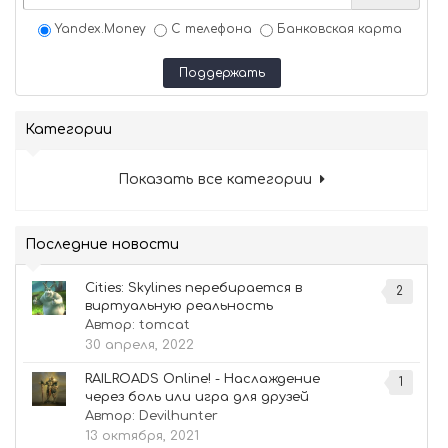
Yandex.Money
С телефона
Банковская карта
Поддержать
Категории
Показать все категории
Последние новости
Cities: Skylines перебирается в
2
виртуальную реальность
Автор:
tomcat
30 апреля, 2022
RAILROADS Online! - Наслаждение
1
через боль или игра для друзей
Автор:
Devilhunter
13 октября, 2021