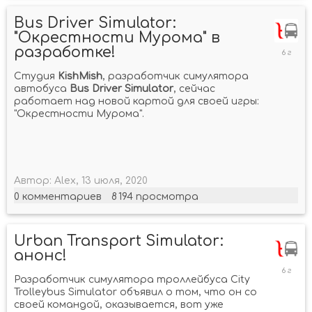
Bus Driver Simulator:
"Окрестности Мурома" в
13
разработке!
июля,
2020
Студия
KishMish
, разработчик симулятора
автобуса
Bus Driver Simulator
, сейчас
работает над новой картой для своей игры:
"Окрестности Мурома".
Автор:
Alex
,
13 июля, 2020
0
комментариев
8 194
просмотра
Urban Transport Simulator:
анонс!
26
мая,
Разработчик симулятора троллейбуса City
2020
Trolleybus Simulator объявил о том, что он со
своей командой, оказывается, вот уже