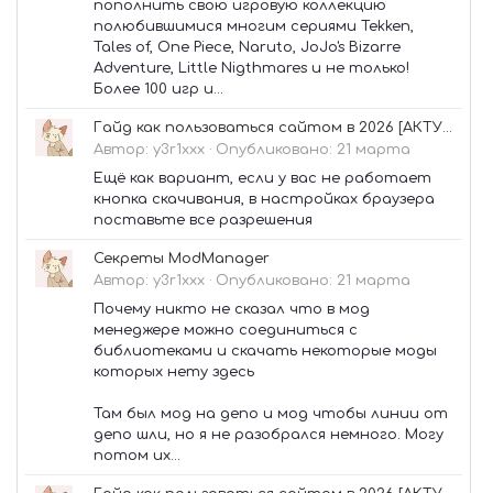
пополнить свою игровую коллекцию
полюбившимися многим сериями Tekken,
Tales of, One Piece, Naruto, JoJo's Bizarre
Adventure, Little Nigthmares и не только!
Более 100 игр и...
Гайд как пользоваться сайтом в 2026 [АКТУАЛЬНО✅]
Автор:
y3r1xxx
·
Опубликовано:
21 марта
Ещё как вариант, если у вас не работает
кнопка скачивания, в настройках браузера
поставьте все разрешения
Секреты ModManager
Автор:
y3r1xxx
·
Опубликовано:
21 марта
Почему никто не сказал что в мод
менеджере можно соединиться с
библиотеками и скачать некоторые моды
которых нету здесь
Там был мод на депо и мод чтобы линии от
депо шли, но я не разобрался немного. Могу
потом их...