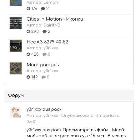
Автор:
Lemon
176
2
Cities In Motion - Иконки
Автор:
SairitVS
293
2
НефАЗ 5299-40-52
Автор:
y3r1xxx
428
0
More garages
Автор:
y3r1xxx
149
0
Форум
y3r1xxx bus pack
Автор:
y3r1xxx
·
Опубликовано:
Вторник в
05:01
y3r1xxx bus pack Просмотреть файл Моей
любимой игре детства уже 15 лет. В честь