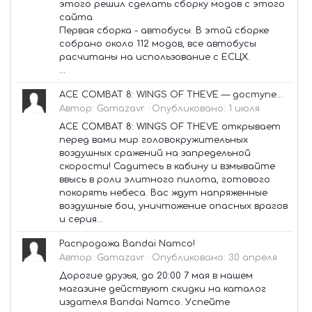
этого решил сделать сборку модов с этого
сайта.
Первая сборка - автобусы. В этой сборке
собрано около 112 модов, все автобусы
расчитаны на использование с ЕСЦХ.
...
ACE COMBAT 8: WINGS OF THEVE — доступен предзаказ!
Автор:
Gamazavr
·
Опубликовано:
1 июля
ACE COMBAT 8: WINGS OF THEVE открывает
перед вами мир головокружительных
воздушных сражений на запредельной
скорости! Садитесь в кабину и взмывайте
ввысь в роли элитного пилота, готового
покорять небеса. Вас ждут напряженные
воздушные бои, уничтожение опасных врагов
и серия...
Распродажа Bandai Namco!
Автор:
Gamazavr
·
Опубликовано:
30 апреля
Дорогие друзья, до 20:00 7 мая в нашем
магазине действуют скидки на каталог
издателя Bandai Namco. Успейте