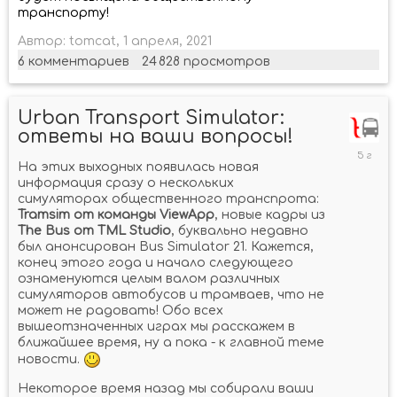
транспорту!
Автор:
tomcat
,
1 апреля, 2021
6
комментариев
24 828
просмотров
Urban Transport Simulator:
ответы на ваши вопросы!
30
август
На этих выходных появилась новая
2020
информация сразу о нескольких
симуляторах общественного транспрота:
Tramsim от команды ViewApp
, новые кадры из
The Bus от TML Studio
, буквально недавно
был анонсирован Bus Simulator 21. Кажется,
конец этого года и начало следующего
ознаменуются целым валом различных
симуляторов автобусов и трамваев, что не
может не радовать! Обо всех
вышеотзначенных играх мы расскажем в
ближайшее время, ну а пока - к главной теме
новости.
Некоторое время назад мы собирали ваши