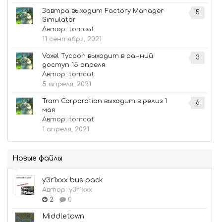
Завтра выходит Factory Manager
5
Simulator
Автор:
tomcat
11 сентября, 2021
Voxel Tycoon выходит в ранний
3
доступ 15 апреля
Автор:
tomcat
5 апреля, 2021
Tram Corporation выходит в релиз 1
6
мая
Автор:
tomcat
1 апреля, 2021
Новые файлы
y3r1xxx bus pack
Автор:
y3r1xxx
2
0
Middletown