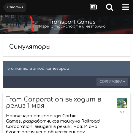
Статьи
Transport Games
Игры о транспорте и не только
Симуляторы
8 статьи в этой категории
СОРТИРОВКА
Tram Corporation выходит в
релиз 1 мая
1
апреля
Новая игра от команды Corbie
2021
Games, разработчиков тайкуна Railroad
Corporation, выйдет в релиз 1 мая. И она
будет посвящена общественному