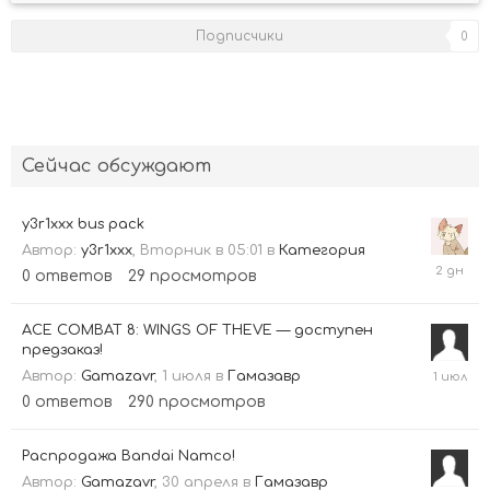
Подписчики
0
Сейчас обсуждают
y3r1xxx bus pack
Автор:
y3r1xxx
,
Вторник в 05:01
в
Категория
Вторн
0
ответов
29
просмотров
в
05:01
ACE COMBAT 8: WINGS OF THEVE — доступен
предзаказ!
1
Автор:
Gamazavr
,
1 июля
в
Гамазавр
июля
0
ответов
290
просмотров
Распродажа Bandai Namco!
Автор:
Gamazavr
,
30 апреля
в
Гамазавр