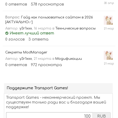
30
0
ответов
578
просмотров
апреля
Вопрос:
Гайд как пользоваться сайтом в 2026
[АКТУАЛЬНО✅]
21
Автор:
y3r1xxx
,
16 марта
в
Технические вопросы
марта
Имеет лучший ответ
0
голосов
3
ответа
Секреты ModManager
Автор:
y3r1xxx
,
21 марта
в
Модификации
21
0
ответов
972
просмотра
марта
Поддержите Transport Games!
Transport Games - некоммерческий проект. Мы
существуем только ради вас и благодаря вашей
поддержке!
RUB