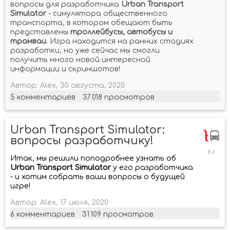
вопросы для разработчика
Urban Transport
Simulator
- симулятора общественного
транспорта, в котором обещают быть
представлены
троллейбусы, автобусы и
трамваи
. Игра находится на ранних стадиях
разработки, но уже сейчас мы смогли
получить много новой интересной
информации и скриншотов!
Автор:
Alex
,
30 августа, 2020
5
комментариев
37 018
просмотров
Urban Transport Simulator:
вопросы разработчику!
17
июля,
Итак, мы решили поподробнее узнать об
2020
Urban Transport Simulator
у его разработчика
- и хотим собрать ваши вопросы о будущей
игре!
Автор:
Alex
,
17 июля, 2020
6
комментариев
31 109
просмотров