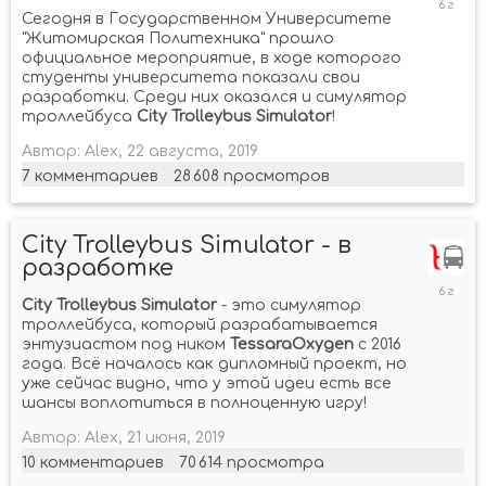
декабр
Сегодня в Государственном Университете
2019
"Житомирская Политехника" прошло
официальное мероприятие, в ходе которого
студенты университета показали свои
разработки. Среди них оказался и симулятор
троллейбуса
City Trolleybus Simulator
!
Автор:
Alex
,
22 августа, 2019
7
комментариев
28 608
просмотров
City Trolleybus Simulator - в
разработке
21
декабр
City Trolleybus Simulator
- это симулятор
2019
троллейбуса, который разрабатывается
энтузиастом под ником
TessaraOxygen
с 2016
года. Всё началось как дипломный проект, но
уже сейчас видно, что у этой идеи есть все
шансы воплотиться в полноценную игру!
Автор:
Alex
,
21 июня, 2019
10
комментариев
70 614
просмотра