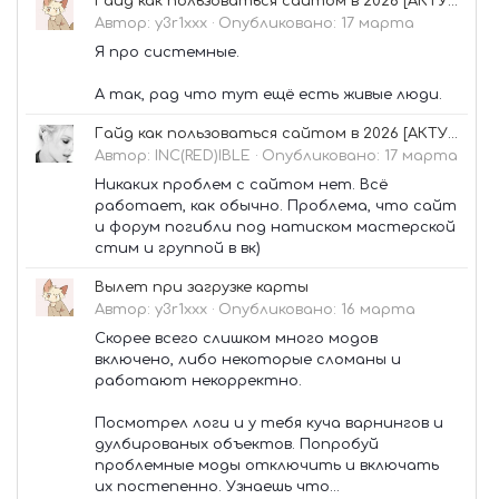
Гайд как пользоваться сайтом в 2026 [АКТУАЛЬНО✅]
Автор:
y3r1xxx
·
Опубликовано:
17 марта
Я про системные.
А так, рад что тут ещё есть живые люди.
Гайд как пользоваться сайтом в 2026 [АКТУАЛЬНО✅]
Автор:
INC(RED)IBLE
·
Опубликовано:
17 марта
Никаких проблем с сайтом нет. Всё
работает, как обычно. Проблема, что сайт
и форум погибли под натиском мастерской
стим и группой в вк)
Вылет при загрузке карты
Автор:
y3r1xxx
·
Опубликовано:
16 марта
Скорее всего слишком много модов
включено, либо некоторые сломаны и
работают некорректно.
Посмотрел логи и у тебя куча варнингов и
дулбированых объектов. Попробуй
проблемные моды отключить и включать
их постепенно. Узнаешь что...