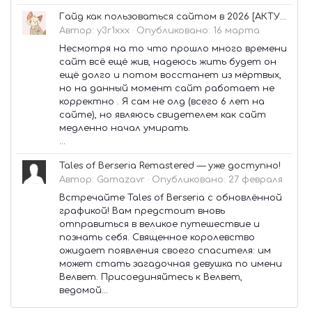
Гайд как пользоваться сайтом в 2026 [АКТУАЛЬНО✅]
Автор:
y3r1xxx
·
Опубликовано:
16 марта
Несмотря на то что прошло много времени
сайт всё ещё жив, надеюсь жить будет он
ещё долго и потом восстанет из мёртвых,
но на данный момент сайт работает не
корректно . Я сам не олд (всего 6 лет на
сайте), но являюсь свидетелем как сайт
медленно начал умирать.
...
Tales of Berseria Remastered — уже доступно!
Автор:
Gamazavr
·
Опубликовано:
27 февраля
Встречайте Tales of Berseria с обновлённой
графикой! Вам предстоит вновь
отправиться в великое путешествие и
познать себя. Священное королевство
ожидает появления своего спасителя: им
может стать загадочная девушка по имени
Велвет. Присоединяйтесь к Велвет,
ведомой...