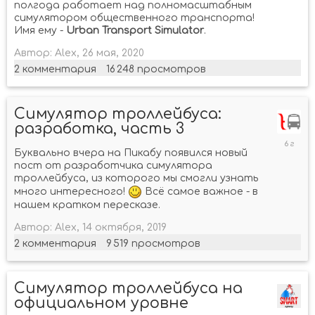
полгода работает над полномасштабным
симулятором общественного транспорта!
Имя ему -
Urban Transport Simulator
.
Автор:
Alex
,
26 мая, 2020
2
комментария
16 248
просмотров
Симулятор троллейбуса:
разработка, часть 3
21
декабр
Буквально вчера на Пикабу появился новый
2019
пост от разработчика симулятора
троллейбуса, из которого мы смогли узнать
много интересного!
Всё самое важное - в
нашем кратком пересказе.
Автор:
Alex
,
14 октября, 2019
2
комментария
9 519
просмотров
Симулятор троллейбуса на
официальном уровне
21