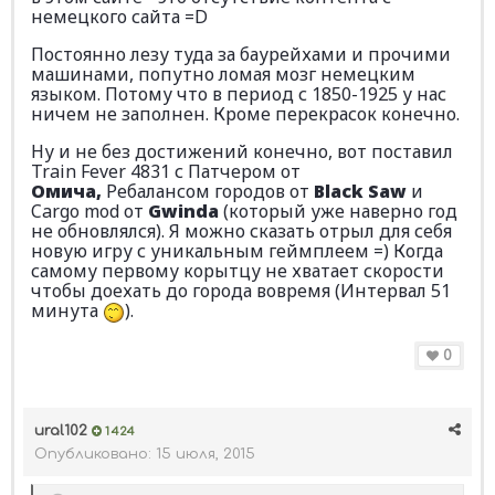
немецкого сайта =D
Постоянно лезу туда за баурейхами и прочими
машинами, попутно ломая мозг немецким
языком. Потому что в период с 1850-1925 у нас
ничем не заполнен. Кроме перекрасок конечно.
Ну и не без достижений конечно, вот поставил
Train Fever 4831 с Патчером от
Омича,
Ребалансом городов от
Black Saw
и
Cargo mod от
Gwinda
(который уже наверно год
не обновлялся). Я можно сказать отрыл для себя
новую игру с уникальным геймплеем =) Когда
самому первому корытцу не хватает скорости
чтобы доехать до города вовремя (Интервал 51
минута
).
0
ural102
1 424
Опубликовано:
15 июля, 2015