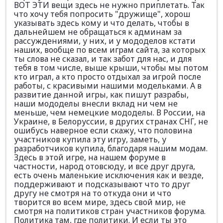
ВОТ ЭТИ вещи здесь не нужно приплетать. Так
что хочу тебя попросить "дружище", хорош
указывать здесь кому и что делать, чтобы в
дальнейшем не обращаться к админам за
рассуждениями, у них, и у мододелов кстати
наших, вообще по всем играм сайта, за которых
ты слова не сказал, и так забот для нас, и для
тебя в том числе, выше крыши, чтобы мы потом
кто играл, а кто просто отдыхал за игрой после
работы, с красивыми нашими модельками. А в
развитие данной игры, как пишут разрабы,
наши мододелы внесли вклад ни чем не
меньше, чем немецкие мододелы. В России, на
Украине, в Белоруссии, в других странах СНГ, не
ошибусь наверное если скажу, что половина
участников купила эту игру, заметь, у
разработчиков купила, благодаря нашим модам.
Здесь в этой игре, на нашем форуме в
частности, народ отовсюду, и все друг друга,
есть очень маленькие исключения как и везде,
поддерживают и подсказывают что то друг
другу не смотря на то откуда они и что
творится во всем мире, здесь свой мир, не
смотря на политиков стран участников форума.
Политика там, где политики. И если ты это