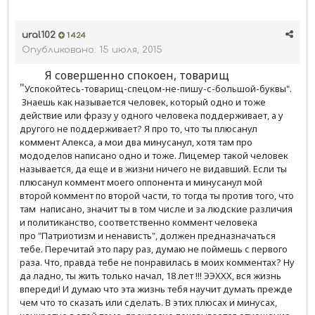
ural102
1 424
Опубликовано:
15 июля, 2015
Я совершенно спокоен, товарищ
"
Успокойтесь-товарищ-спецом-не-пишу-с-большой-буквы".
Знаешь как называется человек, который одно и тоже
действие или фразу у одного человека поддерживает, а у
другого не поддерживает? Я про то, что ты плюсанул
коммент Алекса, а мои два минусанул, хотя там про
мододелов написано одно и тоже. Лицемер такой человек
называется, да еще и в жизни ничего не видавший. Если ты
плюсанул коммент моего оппонента и минусанул мой
второй коммент по второй части, то тогда ты против того, что
там написано, значит ты в том числе и за людские различия
и политиканство, соответственно коммент человека
про
"Патриотизм и ненависть"
, должен предназначаться
тебе. Перечитай это пару раз, думаю не поймешь с первого
раза. Что, правда тебе не понравилась в моих комментах? Ну
да ладно, ты жить только начал, 18 лет !!! ЭЭХХХ, вся жизнь
впереди! И думаю что эта жизнь тебя научит думать прежде
чем что то сказать или сделать. В этих плюсах и минусах,