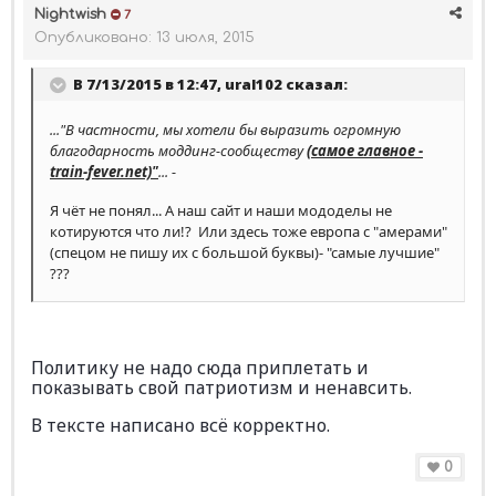
Nightwish
7
Опубликовано:
13 июля, 2015
В 7/13/2015 в 12:47, ural102 сказал:
..."В частности, мы хотели бы выразить огромную
благодарность моддинг-сообществу
(самое главное -
train-fever.net)"
... -
Я чёт не понял... А наш сайт и наши мододелы не
котируются что ли!? Или здесь тоже европа с "амерами"
(спецом не пишу их с большой буквы)- "самые лучшие"
???
Политику не надо сюда приплетать и
показывать свой патриотизм и ненавсить.
В тексте написано всё корректно.
0