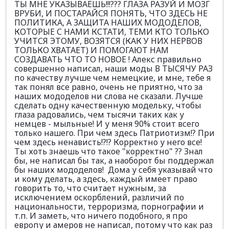
ТЫ МНЕ УКАЗЫВАЕШЬ!!!??? ГЛАЗА РАЗУЙ И МОЗГ
ВРУБИ, И ПОСТАРАЙСЯ ПОНЯТЬ, ЧТО ЗДЕСЬ НЕ
ПОЛИТИКА, А ЗАЩИТА НАШИХ МОДОДЕЛОВ,
КОТОРЫЕ С НАМИ КСТАТИ, ТЕМИ КТО ТОЛЬКО
УЧИТСЯ ЭТОМУ, ВОЗЯТСЯ (КАК У НИХ НЕРВОВ
ТОЛЬКО ХВАТАЕТ) И ПОМОГАЮТ НАМ
СОЗДАВАТЬ ЧТО ТО НОВОЕ ! Алекс правильно
совершенно написал, наши моды В ТЫСЯЧУ РАЗ
по качеству лучше чем немецкие, и мне, тебе я
так понял все равно, очень не приятно, что за
наших мододелов ни слова не сказали. Лучше
сделать одну качественную модельку, чтобы
глаза радовались, чем тысячи таких как у
немцев - мыльные! И у меня 90% стоит всего
только нашего. При чем здесь Патриотизм!? При
чем здесь ненависть!?!? Корректно у него все!
Ты хоть знаешь что такое "корректно" ?? Знал
бы, не написал бы так, а наоборот бы поддержал
бы наших мододелов! Дома у себя указывай что
и кому делать, а здесь, каждый имеет право
говорить то, что считает нужным, за
исключением оскорблений, различий по
национальности, терроризма, порнографии и
т.п. И заметь, что ничего подобного, я про
европу и амеров не написал, потому что как раз