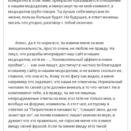
конкретно в этой теме, прекрасно показывается отношение
к нашим мододелам, и минусанул ты не мой коммент, а
мододелов грубо говоря. Ты
лучше себя минусани по
жизни, пользы больше будет. На будущее, в ответ можешь
писать что угодно, разговор с тобой окончен.
Алекс, да я то норм все, ты извини меня за мою
эмоциональность, просто очень не люблю не правду.
На
лицо, что разрабы игнорируют наш сайт и наших
мододелов, хотя их -
..."
положительный эффект в плане
продаж"...
-
как они пишут, достигнут в частности благодаря
и нашему сайту и нашим мододелам, и не важно сколько их,
главное, что они есть. Кому то по фигу как видно, а меня
например это задевает, что наши не отмечены.
Нормальный
человек по своей сути должен вникать в то что читает.
Не в
комплимент тебе, а в правду, ты же не пишешь
непродуманные ответы на мои, и кстати не только мои, а
вообще на форуме, комменты. А этот чел, которому я
ответил за "Патриотизм и ненависть", "слышит звон, да не
знает где он", не поняв коммент, пишет ахинею всякую, и
думает что это правильно, не спросив меня что я имел
ввиду своей фразой. Если ты (имею ввиду его) такой