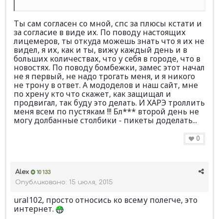
Ты сам согласен со мной, спс за плюсы кстати и
за согласие в виде их. По поводу настоящих
лицемеров, ты откуда можешь знать что я их не
видел, я их, как и ты, вижу каждый день и в
больших количествах, что у себя в городе, что в
новостях. По поводу бомбежки, замес этот начал
не я первый, не надо трогать меня, и я никого
не трону в ответ. А мододелов и наш сайт, мне
по хрену кто что скажет, как защищал и
продвигал, так буду это делать. И ХАРЭ троллить
меня всем по пустякам !!! Бл*** второй день не
могу долбанные столбики - пикеты доделать...
0
Alex
10 133
Опубликовано:
15 июля, 2015
ural102, просто относись ко всему полегче, это
интернет.