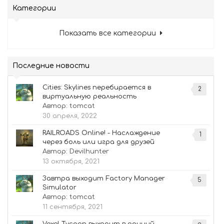
Категории
Показать все категории
Последние новости
Cities: Skylines перебирается в
2
виртуальную реальность
Автор:
tomcat
30 апреля, 2022
RAILROADS Online! - Наслаждение
1
через боль или игра для друзей
Автор:
Devilhunter
13 октября, 2021
Завтра выходит Factory Manager
5
Simulator
Автор:
tomcat
11 сентября, 2021