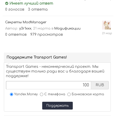
марта
Имеет лучший ответ
0
голосов
3
ответа
Секреты ModManager
Автор:
y3r1xxx
,
21 марта
в
Модификации
21
0
ответов
979
просмотров
марта
Поддержите Transport Games!
Transport Games - некоммерческий проект. Мы
существуем только ради вас и благодаря вашей
поддержке!
RUB
Yandex.Money
С телефона
Банковская карта
Поддержать