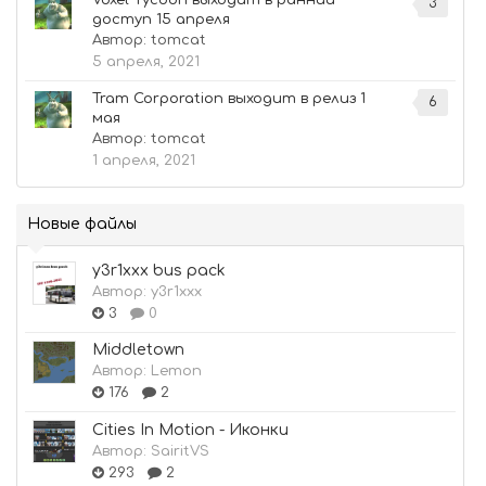
Voxel Tycoon выходит в ранний
3
доступ 15 апреля
Автор:
tomcat
5 апреля, 2021
Tram Corporation выходит в релиз 1
6
мая
Автор:
tomcat
1 апреля, 2021
Новые файлы
y3r1xxx bus pack
Автор:
y3r1xxx
3
0
Middletown
Автор:
Lemon
176
2
Cities In Motion - Иконки
Автор:
SairitVS
293
2