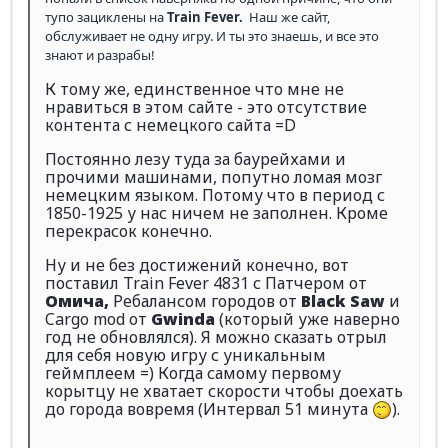
тупо зациклены на
Train Fever.
Наш же сайт,
обслуживает не одну игру. И ты это знаешь, и все это
знают и разрабы!
К тому же, единственное что мне не
нравиться в этом сайте - это отсутствие
контента с немецкого сайта =D
Постоянно лезу туда за баурейхами и
прочими машинами, попутно ломая мозг
немецким языком. Потому что в период с
1850-1925 у нас ничем не заполнен. Кроме
перекрасок конечно.
Ну и не без достижений конечно, вот
поставил Train Fever 4831 с Патчером от
Омича,
Ребалансом городов от
Black Saw
и
Cargo mod от
Gwinda
(который уже наверно
год не обновлялся). Я можно сказать отрыл
для себя новую игру с уникальным
геймплеем =) Когда самому первому
корытцу не хватает скорости чтобы доехать
до города вовремя (Интервал 51 минута
).