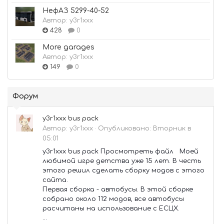
НефАЗ 5299-40-52
Автор:
y3r1xxx
428
0
More garages
Автор:
y3r1xxx
149
0
Форум
y3r1xxx bus pack
Автор:
y3r1xxx
·
Опубликовано:
Вторник в
05:01
y3r1xxx bus pack Просмотреть файл Моей
любимой игре детства уже 15 лет. В честь
этого решил сделать сборку модов с этого
сайта.
Первая сборка - автобусы. В этой сборке
собрано около 112 модов, все автобусы
расчитаны на использование с ЕСЦХ.
...