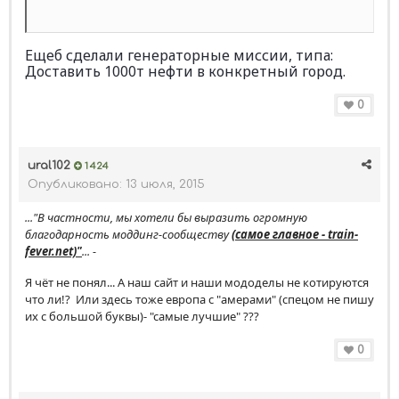
Ещеб сделали генераторные миссии, типа:
Доставить 1000т нефти в конкретный город.
0
ural102
1 424
Опубликовано:
13 июля, 2015
..."В частности, мы хотели бы выразить огромную
благодарность моддинг-сообществу
(самое главное - train-
fever.net)"
... -
Я чёт не понял... А наш сайт и наши мододелы не котируются
что ли!? Или здесь тоже европа с "амерами" (спецом не пишу
их с большой буквы)- "самые лучшие" ???
0