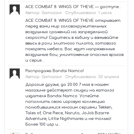
ACE COMBAT 8: WINGS OF THEVE — доступен предзаказ!
Автор:
Gamazavr
·
Опубликовано:
1 июля
ACE COMBAT 8: WINGS OF THEVE открывает
перед вами мир головокружительных
воздушных сражений на запредельной
скорости! Садитесь в кабину и взмывайте
ввысь в роли элитного пилота, готового
покорять небеса. Вас ждут напряженные
воздушные бои, уничтожение опасных врагов
и серия...
Распродажа Bandai Namco!
Автор:
Gamazavr
·
Опубликовано:
30 апреля
Дорогие друзья, до 20:00 7 мая в нашем
магазине действуют скидки на каталог
издателя Bandai Namco. Успейте
пополнить свою игровую коллекцию
полюбившимися многим сериями Tekken,
Tales of, One Piece, Naruto, JoJo's Bizarre
Adventure, Little Nigthmares и не только!
Более 100 игр и...