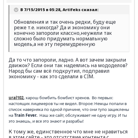
В 7/15/2015 в 05:28, Artifeks сказал:
Обновления и так очень редки, буду еще
реже т.е. никогда? Да и экономику они
конечно запороли классно,неужели так
сложно было придумать нормальную
модель,а не эту перемудренную
Да то что запороли, ладно. А вот зачем закрыли
движок? Если они так надеялись на мододелов?
Народ бы сам всё подкрутил, подправил
экономику - как это сделали в CIM.
ural102
,
харош бомбить бомбист хренов. Во первых:
настоящих лицемеров ты не видел. Второе: Немцы попали в
список наверняка по одной причине, что они тупо зациклены
на
Train Fever.
Наш же сайт, обслуживает не одну игру. И ты
это знаешь, и все это знают и разрабы!
К тому же, единственное что мне не нравиться
в этом сайте - это отсутствие контента с