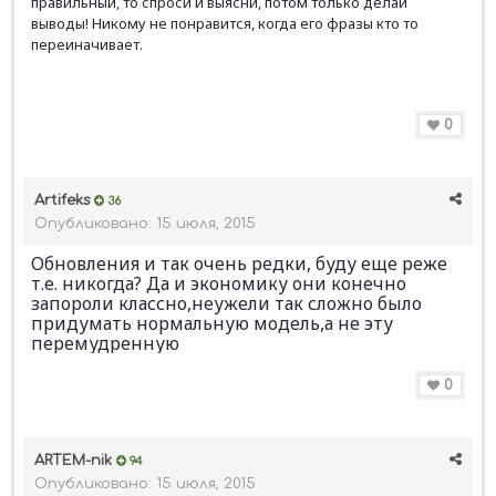
правильный, то спроси и выясни, потом только делай
выводы! Никому не понравится, когда его фразы кто то
переиначивает.
0
Artifeks
36
Опубликовано:
15 июля, 2015
Обновления и так очень редки, буду еще реже
т.е. никогда? Да и экономику они конечно
запороли классно,неужели так сложно было
придумать нормальную модель,а не эту
перемудренную
0
ARTEM-nik
94
Опубликовано:
15 июля, 2015