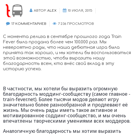
АВТОР:
ALEX
10 ИЮЛЯ, 2015
17 КОММЕНТАРИЕВ
7 236 ПРОСМОТРОВ
С момента релиза в сентябре прошлого года Train
Fever была продана более чем 100.000 раз. Мы
невероятно рады, что наша дебютная игра была
принята так хорошо, и мы хотели бы воспользоваться
этой возможностью, чтобы выразить нашу
благодарность всем, кто внёс свой вклад в эту
историю успеха.
В частности, мы хотели бы выразить огромную
благодарность моддинг-сообществу (самое главное -
train-fever.net). Более тысячи модов делают игру
значительно более разнообразной и продлевают её
жизнь. Мы очень рады иметь такое активное и
мотивированное соддинг-сообщество, и мы очень
впечатлены творческими умениями всех моддеров.
Аналогичную благодарность мы хотим выразить