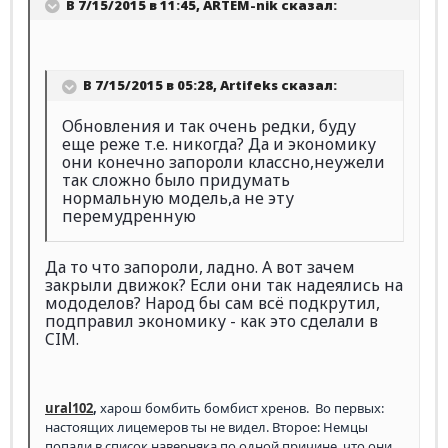
В 7/15/2015 в 11:45, ARTEM-nik сказал:
В 7/15/2015 в 05:28, Artifeks сказал:
Обновления и так очень редки, буду
еще реже т.е. никогда? Да и экономику
они конечно запороли классно,неужели
так сложно было придумать
нормальную модель,а не эту
перемудренную
Да то что запороли, ладно. А вот зачем
закрыли движок? Если они так надеялись на
мододелов? Народ бы сам всё подкрутил,
подправил экономику - как это сделали в
CIM.
ural102
,
харош бомбить бомбист хренов. Во первых:
настоящих лицемеров ты не видел. Второе: Немцы
попали в список наверняка по одной причине, что они