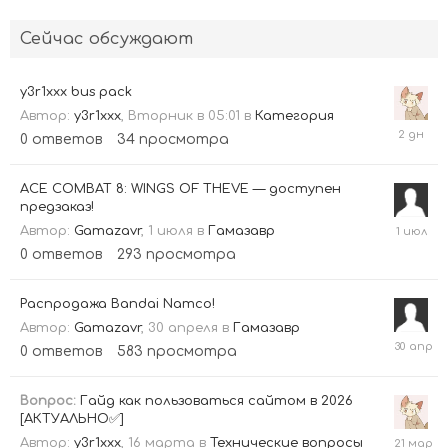
Сейчас обсуждают
y3r1xxx bus pack
Автор:
y3r1xxx
,
Вторник в 05:01
в
Категория
Вторн
0
ответов
34
просмотра
в
05:01
ACE COMBAT 8: WINGS OF THEVE — доступен
предзаказ!
1
Автор:
Gamazavr
,
1 июля
в
Гамазавр
июля
0
ответов
293
просмотра
Распродажа Bandai Namco!
Автор:
Gamazavr
,
30 апреля
в
Гамазавр
30
0
ответов
583
просмотра
апреля
Вопрос:
Гайд как пользоваться сайтом в 2026
[АКТУАЛЬНО✅]
21
Автор:
y3r1xxx
,
16 марта
в
Технические вопросы