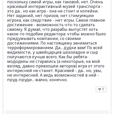
поскольку самой игры, как таковой, нет. Очень
красивый интерактивный музей транспорта -
это да... но как игра - она не стоит и копейки.
Нет заданий, нет призов, нет стимуляции
игрока, как следствие - нет игры. Самое главное
достижение - возможность что-то сделать
самому. Я думал, что разрабы выпустят хоть
какое-то подобие редактора: чтобы можно было
придумывать компании, со своими
достижениями. По настоящему заниматься
терроформированием. Да... дудки вам! По всей
видимости, у швейцарцев шоколадки и сыр
получаются лучше всего. Как бы ребята-
мододелы не старались (а некоторые, на мой
взгляд, давно превзошли авторов) игра от этого
интересней не станет. Красивей - да... но, увы,
не интересней. А ведь возможностей в ней -
пруд-пруди... жалко, конечно.
0